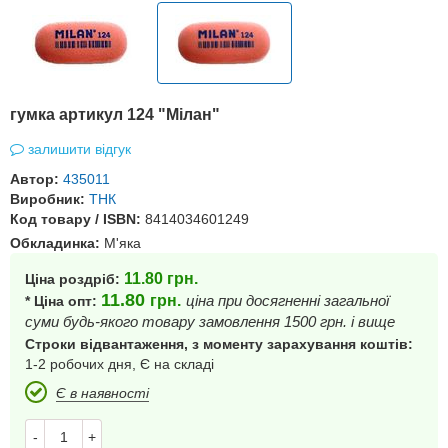
гумка артикул 124 "Мілан"
залишити відгук
Автор:
435011
Виробник:
ТНК
Код товару / ISBN:
8414034601249
Обкладинка:
М'яка
11.80
грн.
Ціна роздріб:
11.80
грн.
ціна при досягненні загальної
* Ціна опт:
суми будь-якого товару замовлення 1500 грн. і вище
Строки відвантаження, з моменту зарахування коштів:
1-2 робочих дня, Є на складі
Є в наявності
-
+