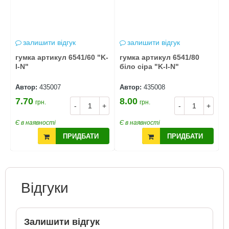
залишити відгук
залишити відгук
гумка артикул 6541/60 "K-
гумка артикул 6541/80
Г
I-N"
біло сіра "K-I-N"
4
Автор:
435007
Автор:
435008
А
7.70
8.00
8
грн.
грн.
+
-
+
-
+
Є в наявності
Є в наявності
Є
ПРИДБАТИ
ПРИДБАТИ
Відгуки
Залишити відгук