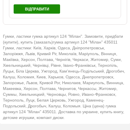
ВІДПРАВИТИ
Гумки, ластики гумка артикул 124 "Мілан". Замовити, придбати
(купити), купить (заказать)гумка артикул 124 "Мілан" 435011
Гумки, ластики: Київ, Харків, Одеса, Дніпропетровськ,
Запоріжжя, Львів, Кривий Ріг, Миколаїв, Маріуполь, Вінниця,
Макіївка, Херсон, Полтава, Чернігів, Черкаси, Житомир, Суми,
Хмельницький, Чернівці, Рівне, Івано-Франківськ, Тернопіль,
Луцьк, Біла Церква, Ужгород, Кам'янець-Подільський, Дрогобич,
Калуш, Коломия, Киев, Харьков, Одесса, Днепропетровск,
Запорожье, Львов, Кривой Рог, Николаев, Мариуполь, Винница,
Макеевка, Херсон, Полтава, Чернигов, Черкассы, Житомир,
Суммы, Хмельницкий, Черновцы, Ровно, Ивано-Франковск,
Тернополь, Луцк, Белая Церковь, Ужгород, Каменец-
Подольский, Дрогобыч, Калуш, Коломыя. Ціна (цена) гумка
артикул 124 "Мілан" 435011. Доставка по украине, купить книгу,
детские игрушки, компакт диски.