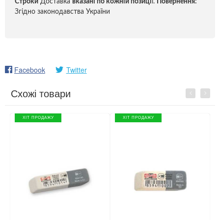
Строки
Доставка
вказані по кожній позиці
ї.
Повернення:
Згідно законодавства України
Facebook
Twitter
Схожі товари
Previous
Next
ХІТ ПРОДАЖУ
ХІТ ПРОДАЖУ