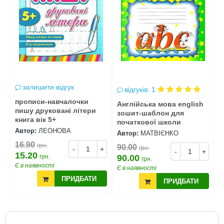
залишити відгук
відгуків: 1
прописи-навчалочки
Р
Англійська мова english
пишу друковані літери
8
зошит-шаблон для
книга вік 5+
початкової школи
Автор:
ЛЕОНОВА
А
Автор:
МАТВІЄНКО
6
16.90
грн.
90.00
грн.
+
-
+
-
+
15.20
грн.
90.00
грн.
Є в наявності
Є
Є в наявності
ПРИДБАТИ
ПРИДБАТИ