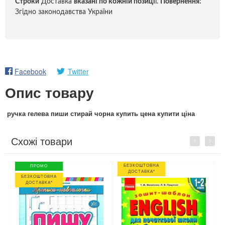
Строки
Доставка
вказані по кожній позиці
ї.
Повернення:
Згідно законодавства України
Facebook
Twitter
Опис товару
ручка гелева пиши стирай чорна купить цена купити ціна
Схожі товари
Previous
Next
БЕЗКОШТОВНА
ПРОМО
ДОСТАВКА*
БЕЗКОШТОВНА
ДОСТАВКА*