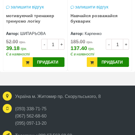
залишити відгук
залишити відгук
мотивуючий тренажер
Навчайся розважайся
тренуємо логіку
букварик
Автор:
ШИПАРЬОВА
Автор:
Карпенко
52.00
185.00
грн.
грн.
-
+
-
+
39.18
137.40
грн.
грн.
Є в наявності
Є в наявності
ПРИДБАТИ
ПРИДБАТИ
Україна м. Житомир пр. Скорульського, 8
(093) 338-71-75
(067) 562-68-60
(095) 097-13-20