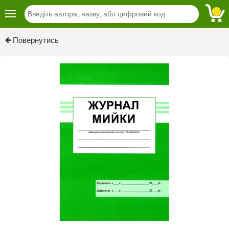
Previous
Next
Повернутись