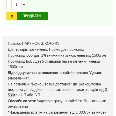
-
+
ПРИДБАТИ
Працює ПАКУНОК ШКОЛЯРА
Для товарів позначених Промо діє промокод:
Промокод
bob
дає
5% знижки
на замовлення від 1500грн
Промокод
bob5
дає
5 % знижки
(на замовлення меньш
1500грн)
Відслідкувується замовлення на сайті кнопкою "Де моє
замовлення".
На позначені "Безкоштовна доставка" діє Безкоштовна
доставка до відділення при замовленні таких товарів від
3
500
грн НП або УП
Способи оплати:
*
карткою зразу на сайті *за банківськими
реквізитами
*Накладений платіж на Замовлення від 2 000грн за умови