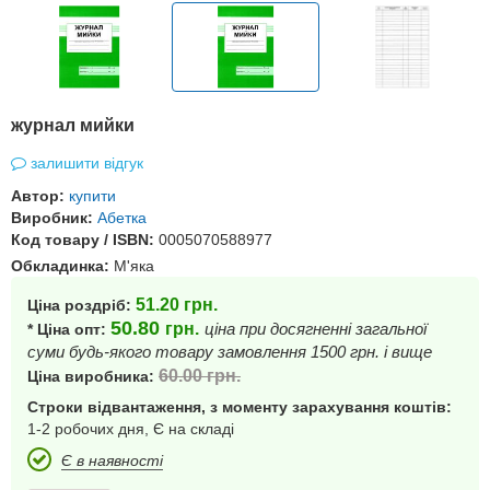
журнал мийки
залишити відгук
Автор:
купити
Виробник:
Абетка
Код товару / ISBN:
0005070588977
Обкладинка:
М'яка
51.20
грн.
Ціна роздріб:
50.80
грн.
ціна при досягненні загальної
* Ціна опт:
суми будь-якого товару замовлення 1500 грн. і вище
60.00
грн.
Ціна виробника:
Строки відвантаження, з моменту зарахування коштів:
1-2 робочих дня, Є на складі
Є в наявності