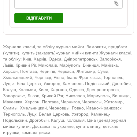
ВІДПРАВИТИ
Журнали класні, та обліку журнал мийки. Замовити, придбати
(купити), купить (заказать)журнал мийки купити Журнали класні,
та обліку: Київ, Харків, Одеса, Дніпропетровськ, Запоріжжя,
Львів, Кривий Ріг, Миколаїв, Маріуполь, Вінниця, Макіївка,
Херсон, Полтава, Чернігів, Черкаси, Житомир, Суми,
Хмельницький, Чернівці, Рівне, Івано-Франківськ, Тернопіль,
Луцьк, Біла Церква, Ужгород, Кам'янець-Подільський, Дрогобич,
Калуш, Коломия, Киев, Харьков, Одесса, Днепропетровск,
Запорожье, Львов, Кривой Рог, Николаев, Мариуполь, Винница,
Макеевка, Херсон, Полтава, Чернигов, Черкассы, Житомир,
Суммы, Хмельницкий, Черновцы, Ровно, Ивано-Франковск,
Тернополь, Луцк, Белая Церковь, Ужгород, Каменец-
Подольский, Дрогобыч, Калуш, Коломыя. Ціна (цена) журнал
мийки купити. Доставка по украине, купить книгу, детские
игрушки, компакт диски.