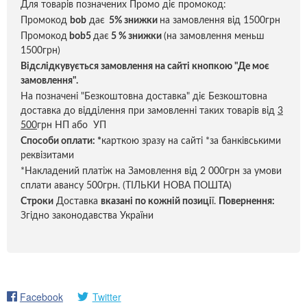
Для товарів позначених Промо діє промокод:
Промокод
bob
дає
5% знижки
на замовлення від 1500грн
Промокод
bob5
дає
5 % знижки
(на замовлення меньш
1500грн)
Відслідкувується замовлення на сайті кнопкою "Де моє
замовлення".
На позначені "Безкоштовна доставка" діє Безкоштовна
доставка до відділення при замовленні таких товарів від
3
500
грн НП або УП
Способи оплати:
*
карткою зразу на сайті *за банківськими
реквізитами
*Накладений платіж на Замовлення від 2 000грн за умови
сплати авансу 500грн. (ТІЛЬКИ НОВА ПОШТА)
Строки
Доставка
вказані по кожній позиці
ї.
Повернення:
Згідно законодавства України
Facebook
Twitter