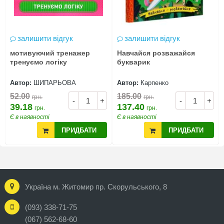
залишити відгук
залишити відгук
мотивуючий тренажер
Навчайся розважайся
тренуємо логіку
букварик
Автор:
ШИПАРЬОВА
Автор:
Карпенко
52.00
185.00
грн.
грн.
-
+
-
+
39.18
137.40
грн.
грн.
Є в наявності
Є в наявності
ПРИДБАТИ
ПРИДБАТИ
Україна м. Житомир пр. Скорульського, 8
(093) 338-71-75
(067) 562-68-60