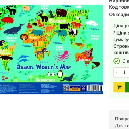
Виробни
Код това
Обклади
Ціна р
* Ціна
суми бу
Строки
коштів
Є 
-
Прац
Для то