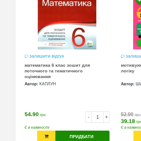
залишити відгук
залиши
математика 6 клас зошит для
мотивую
цена
поточного та тематичного
логіку
оцінювання
Автор:
КАПЛУН
Автор:
Ш
54.90
52.00
грн.
грн
+
-
+
39.18
гр
Є в наявності
Є в наявно
ПРИДБАТИ