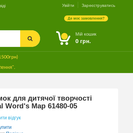
Увійти
Зареєструватись
іді
Де моє замовлення?
Мій кошик
0
грн.
1500грн)
лення".
ок для дитячої творчості
l Word's Map 61480-05
ти відгук
упити