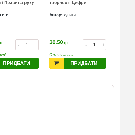
творчост
ті Правила руху
творчості Цифри
Alphabet
2
Автор:
к
упити
Автор:
купити
30.50
30.40
н.
грн.
гр
-
+
-
+
ості
Є в наявності
Є в наявн
ПРИДБАТИ
ПРИДБАТИ