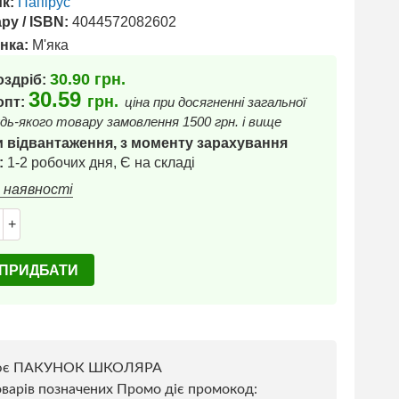
к:
Папірус
ру / ISBN:
4044572082602
нка:
М'яка
30.90
грн.
оздріб:
30.59
грн.
 опт:
ціна при досягненні загальної
дь-якого товару замовлення 1500 грн. і вище
 відвантаження, з моменту зарахування
:
1-2 робочих дня, Є на складі
в наявності
+
ПРИДБАТИ
ює ПАКУНОК ШКОЛЯРА
варів позначених Промо діє промокод: