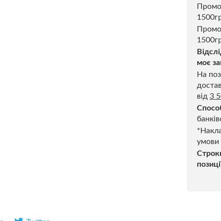
Пром
1500г
Промо
1500гр
Відслі
моє за
На поз
достав
від
3 
Спосо
банків
*Накла
умови
Строк
позиці