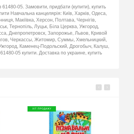
 61480-05. Замовити, придбати (купити), купить
пити Навчальна канцелярія: Київ, Харків, Одеса,
нниця, Макіївка, Херсон, Полтава, Чернігів,
ьк, Тернопіль, Луцьк, Біла Церква, Ужгород,
сса, Днепропетровск, Запорожье, Львов, Кривой
игов, Черкассы, Житомир, Суммы, Хмельницкий,
Ужгород, Каменец-Подольский, Дрогобыч, Калуш,
61480-05 купити. Доставка по украине, купить
ХІТ ПРОДАЖУ
ХІТ П