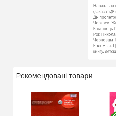
Навчальна к
(заказать)К
Дніпропетро
Черкаси, Жи
Кам'янець-П
Рог, Никол
Черновцы, 
Коломыя. Ці
книгу, детс
Рекомендовані товари