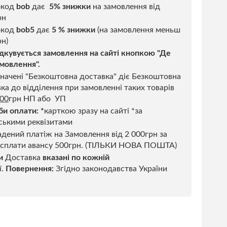
окод
bob
дає
5% знижки
на замовлення від
рн
код
bob5
дає
5 % знижки
(на замовлення меньш
н)
дкувується замовлення на сайті кнопкою "Де
мовлення".
начені "Безкоштовна доставка" діє Безкоштовна
ка до відділення при замовленні таких товарів
500
грн НП або УП
би оплати:
*
карткою зразу на сайті *за
ськими реквізитами
дений платіж на Замовлення від 2 000грн за
 сплати авансу 500грн. (ТІЛЬКИ НОВА ПОШТА)
и
Доставка
вказані по кожній
ї.
Повернення:
Згідно законодавства України