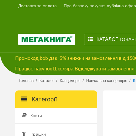
Доставка та оплата
Про безпеку покупця публічна офер
КАТАЛОГ
ТОВАР
Промокод
bob
дає
5% знижки
на замовлення від 15
Працює пакунок Школяра Відслідкувати замовлення м
/
/
/
/
Головна
Каталог
Канцелярія
Навчальна канцелярія
К
Категорії
Книги
Іграшки