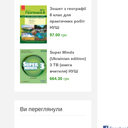
Зошит з географії
8 клас для
практичних робіт
НУШ
97.00
грн.
Super Minds
(Ukrainian edition)
3 TB (книга
вчителя) НУШ
664.30
грн.
Ви переглянули