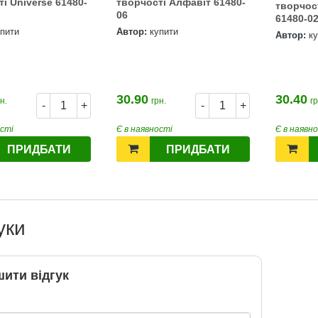
і Universe 61480-
творчості Алфавіт 61480-
творчос
06
61480-0
упити
Автор:
купити
Автор:
к
30.90
30.40
н.
грн.
гр
-
+
-
+
ості
Є в наявності
Є в наявн
ПРИДБАТИ
ПРИДБАТИ
уки
ити відгук