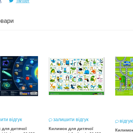
k
Twitter
овари
ити відгук
залишити відгук
відгук
 для дитячої
Килимок для дитячої
Килимок