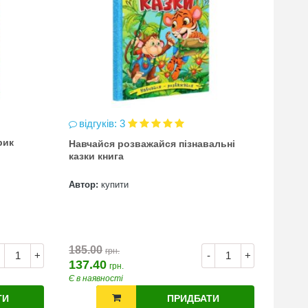
відгуків: 3
відг
рик
Навчайся розважайся пізнавальні
чинка
казки книга
(точи
Автор:
купити
Автор
7.00
185.00
грн.
+
-
+
137.40
грн.
Є в наявності
Є в на
ТИ
ПРИДБАТИ