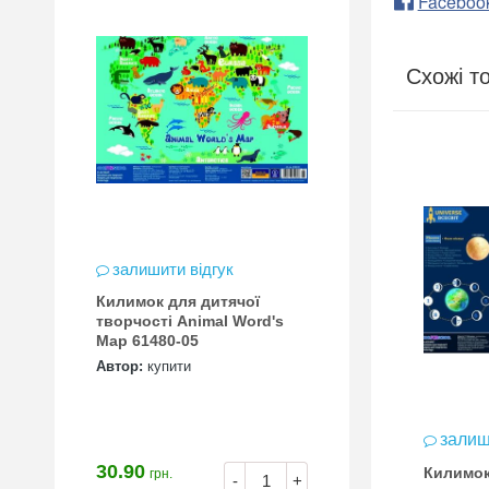
Faceboo
Схожі т
залишити відгук
Килимок для дитячої
творчості Animal Word's
Map 61480-05
Автор:
купити
залишити відгук
залиш
ів: 1
30.90
Килимок для дитячої
Килимок
грн.
 для дитячої
-
+