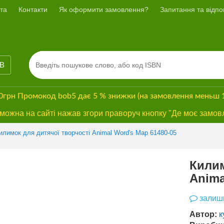
та
Контакти
Як оформити замовлення?
Запитання та відпов
ІВ
00грн
Промокод
bob5
дає
5 % знижки
(на замовлення меньш 
ожна на сайті нажав згори праворуч кнопку "Де моє замов
илимок для дитячої творчості Animal Word's Map 61480-05
Килим
Anima
залиши
Автор:
к