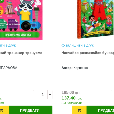
ти відгук
залишити відгук
чий тренажер тренуємо
Навчайся розважайся буква
ИПАРЬОВА
Автор:
Карпенко
185.00
.
грн.
-
+
-
137.40
н.
грн.
сті
Є в наявності
ПРИДБАТИ
ПРИДБА