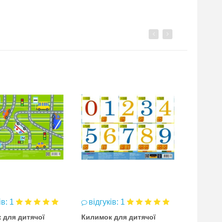
Previous
Next
залиш
ів: 1
відгуків: 1
Килимок
 для дитячої
Килимок для дитячої