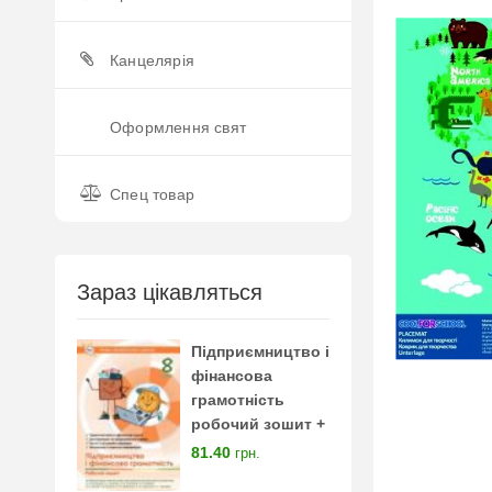
Канцелярія
Оформлення свят
Спец товар
Зараз цікавляться
Підприємництво і
фінансова
грамотність
робочий зошит +
тестові завдання 8
81.40
грн.
клас нуш