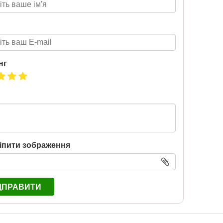
Т 2026
2026-06-18
6 за
нг
цтва Ранок
іпити зображення
ДПРАВИТИ