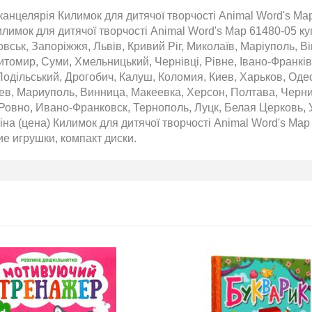
анцелярія Килимок для дитячої творчості Animal Word's Map
илимок для дитячої творчості Animal Word's Map 61480-05 ку
вськ, Запоріжжя, Львів, Кривий Ріг, Миколаїв, Маріуполь, Ві
томир, Суми, Хмельницький, Чернівці, Рівне, Івано-Франківс
одільський, Дрогобич, Калуш, Коломия, Киев, Харьков, Оде
аев, Мариуполь, Винница, Макеевка, Херсон, Полтава, Черн
Ровно, Ивано-Франковск, Тернополь, Луцк, Белая Церковь, 
на (цена) Килимок для дитячої творчості Animal Word's Map 
кие игрушки, компакт диски.