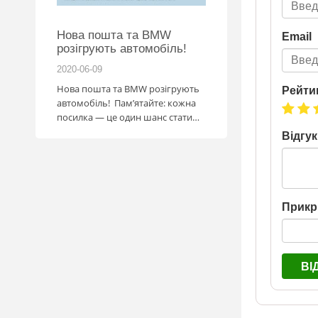
Нова пошта та BMW
Підготовка до НМ
Email
розігрують автомобіль!
2020-06-09
2020-06-09
Нова пошта та BMW розігрують
Готуйтеся до НМТ 202
Рейти
автомобіль! Пам’ятайте: кожна
посібниками видавни
посилка — це один шанс стати
власником нового автомобіля.
Відгук
Період дії акції: 15.06 - 31.07
Механіка: отримуй одну посилку
Новою поштою і приймай
участь в розіграші авто. Кожна
посилка = 1 шанс на виграш
Прикр
Максимальна кількість шансів -
15 Реєстрація в акції за номером
телефону Сторінка
акції: http://novaposhta.ua/win_bmw
ВІ