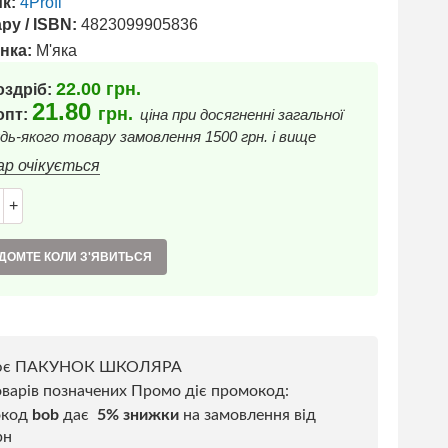
к:
4Profi
ру / ISBN:
4823099905836
нка:
М'яка
22.00
грн.
оздріб:
21.80
грн.
 опт:
ціна при досягненні загальної
дь-якого товару замовлення 1500 грн. і вище
ар очікується
+
ДОМТЕ КОЛИ З'ЯВИТЬСЯ
ює ПАКУНОК ШКОЛЯРА
варів позначених Промо діє промокод:
окод
bob
дає
5% знижки
на замовлення від
рн