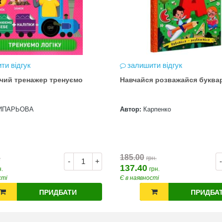
ти відгук
залишити відгук
чий тренажер тренуємо
Навчайся розважайся буква
ИПАРЬОВА
Автор:
Карпенко
185.00
.
грн.
-
+
-
137.40
н.
грн.
сті
Є в наявності
ПРИДБАТИ
ПРИДБА