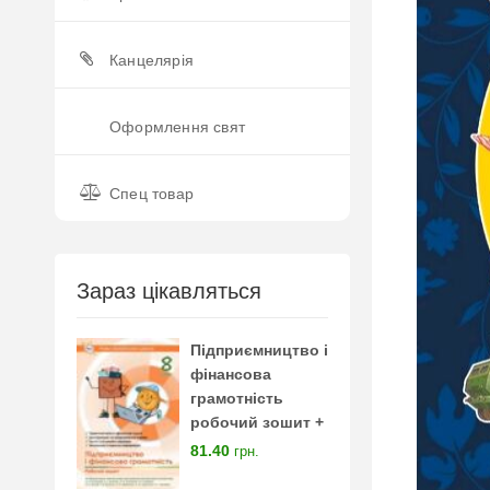
Канцелярія
Оформлення свят
Спец товар
Зараз цікавляться
Підприємництво і
фінансова
грамотність
робочий зошит +
тестові завдання 8
81.40
грн.
клас нуш