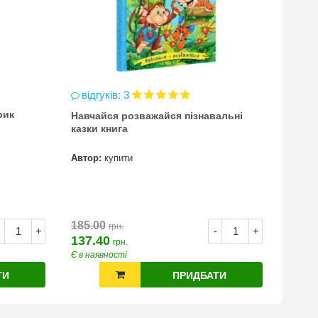
відгуків: 3
відг
рик
Навчайся розважайся пізнавальні
чинка
казки книга
(точи
Автор:
купити
Автор
7.00
185.00
грн.
+
-
+
137.40
грн.
Є в наявності
Є в на
ТИ
ПРИДБАТИ