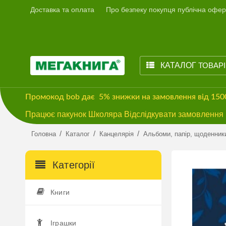
Доставка та оплата
Про безпеку покупця публічна офер
КАТАЛОГ
ТОВАР
Промокод
bob
дає
5% знижки
на замовлення від 15
Працює пакунок Школяра Відслідкувати замовлення м
/
/
/
Головна
Каталог
Канцелярія
Альбоми, папір, щоденник
Категорії
Книги
Іграшки