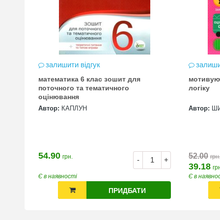
залишити відгук
залиши
математика 6 клас зошит для
мотивую
цена
поточного та тематичного
логіку
оцінювання
Автор:
КАПЛУН
Автор:
Ш
54.90
52.00
грн.
грн
+
-
+
39.18
гр
Є в наявності
Є в наявно
ПРИДБАТИ