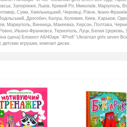
вськ, Запоріжжя, Львів, Кривий Ріг, Миколаїв, Маріуполь, Ві
томир, Суми, Хмельницький, Чернівці, Рівне, Івано-Франківс
одільський, Дрогобич, Калуш, Коломия, Киев, Харьков, Оде
аев, Мариуполь, Винница, Макеевка, Херсон, Полтава, Черн
Ровно, Ивано-Франковск, Тернополь, Луцк, Белая Церковь, 
на (цена) Блокнот А6/40арк "4Profi" Ukrainian girls seven В
у, детские игрушки, компакт диски.