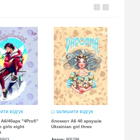
Previous
Next
ити відгук
залишити відгук
залиш
А6/40арк "4Profi"
блокнот А6 40 аркушів
блокнот
 girls eight
Ukrainian girl three
Ukrainian
і
05843
Автор:
905799
Автор:
9