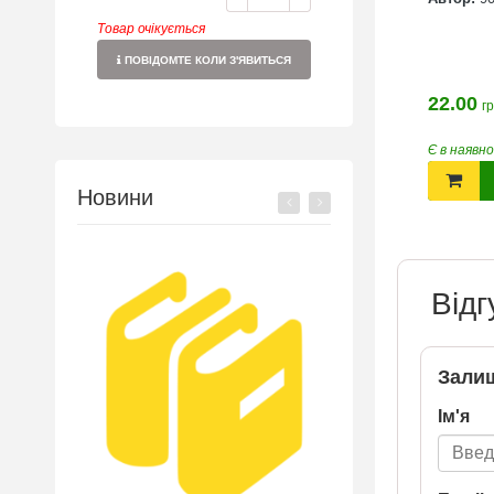
Товар очікується
ПОВІДОМТЕ КОЛИ З'ЯВИТЬСЯ
22.00
22.00
н.
грн.
гр
-
+
-
+
ості
Є в наявності
Є в наявн
ПРИДБАТИ
ПРИДБАТИ
Новини
Відг
Залиш
Ім'я