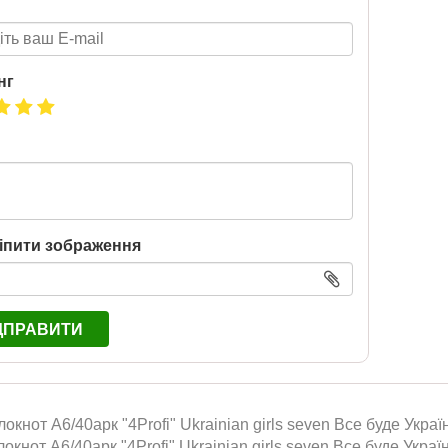
Т 2026
Нова пошта та BMW
розігрують автомобіль!
нг
2020-06-09
6 за
Нова пошта та BMW розігрують
цтва Ранок
автомобіль! Пам’ятайте: кожна
посилка — це один шанс стати
власником нового автомобіля.
Період дії акції: 15.06 - 31.07
Механіка: отримуй одну посилку
Новою поштою і приймай
іпити зображення
участь в розіграші авто. Кожна
посилка = 1 шанс на виграш
Максимальна кількість шансів -
15 Реєстрація в акції за номером
ДПРАВИТИ
телефону Сторінка
акції: http://novaposhta.ua/win_bmw
окнот А6/40арк "4Profi" Ukrainian girls seven Все буде Украї
локнот А6/40арк "4Profi" Ukrainian girls seven Все буде Укра