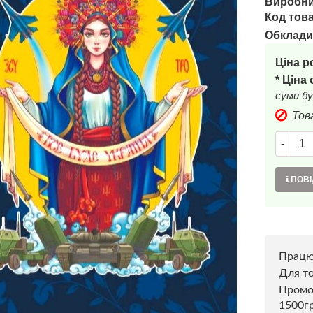
Виробни
Код това
Обклади
Ціна р
* Ціна
суми бу
Тов
-
ПОВІ
Прац
Для то
Пром
1500г