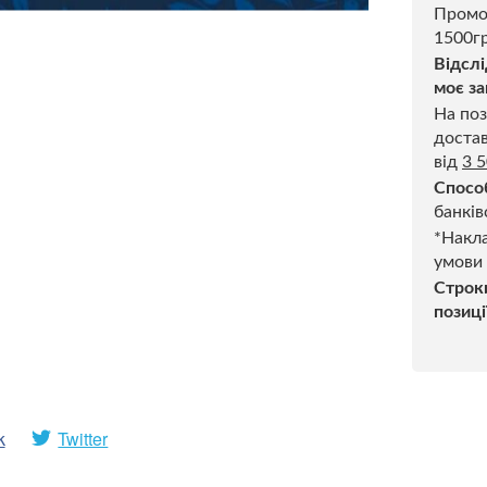
Промо
1500гр
Відслі
моє за
На поз
достав
від
3 
Спосо
банків
*Накла
умови
Строк
позиці
k
Twitter