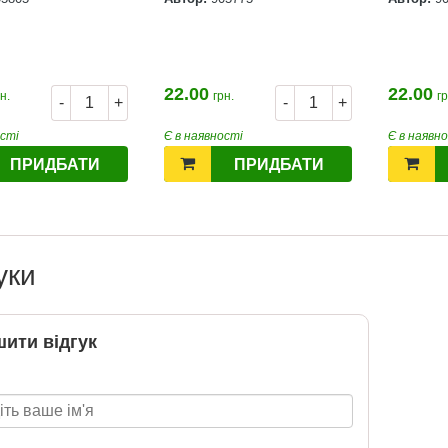
22.00
22.00
н.
грн.
гр
-
+
-
+
ості
Є в наявності
Є в наявн
ПРИДБАТИ
ПРИДБАТИ
уки
ити відгук