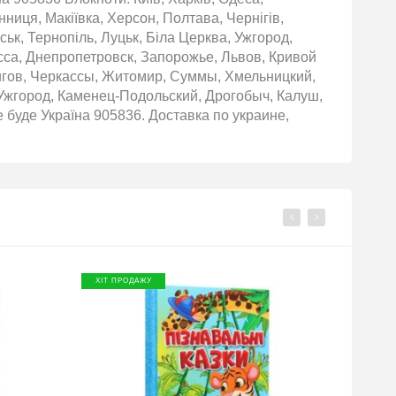
нниця, Макіївка, Херсон, Полтава, Чернігів,
ьк, Тернопіль, Луцьк, Біла Церква, Ужгород,
сса, Днепропетровск, Запорожье, Львов, Кривой
игов, Черкассы, Житомир, Суммы, Хмельницкий,
Ужгород, Каменец-Подольский, Дрогобыч, Калуш,
се буде Україна 905836. Доставка по украине,
ХІТ ПРОДАЖУ
ХІТ П