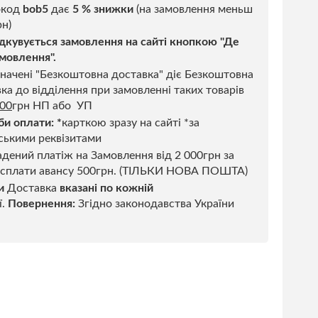
код
bob5
дає
5 % знижки
(на замовлення меньш
н)
дкувується замовлення на сайті кнопкою "Де
мовлення".
начені "Безкоштовна доставка" діє Безкоштовна
ка до відділення при замовленні таких товарів
500
грн НП або УП
би оплати:
*
карткою зразу на сайті *за
ськими реквізитами
дений платіж на Замовлення від 2 000грн за
 сплати авансу 500грн. (ТІЛЬКИ НОВА ПОШТА)
и
Доставка
вказані по кожній
ї.
Повернення:
Згідно законодавства України