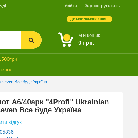
Увійти
Зареєструватись
іді
Де моє замовлення?
Мій кошик
0
грн.
1500грн)
лення".
ls seven Все буде Україна
от А6/40арк "4Profi" Ukrainian
 seven Все буде Україна
ти відгук
05836