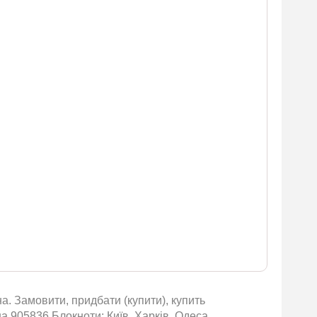
на. Замовити, придбати (купити), купить
їна 905836 Блокноти: Київ, Харків, Одеса,