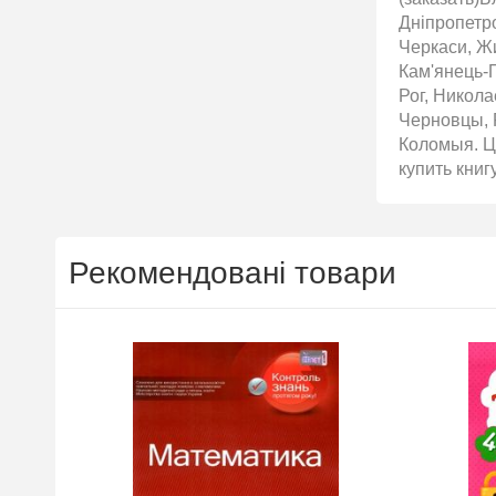
Дніпропетро
Черкаси, Жи
Кам'янець-П
Рог, Никол
Черновцы, 
Коломыя. Ці
купить книг
Рекомендовані товари