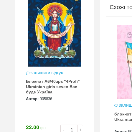
Схожі т
залишити відгук
Блокнот А6/40арк "4Profi"
Ukrainian girls seven Все
буде Україна
Автор:
905836
ити відгук
залишити відгук
залиш
 А6 40 аркушів
блокнот А6 40 аркушів
блокнот
 girl three
Ukrainian girls five
Ukrainian
22.00
грн.
-
+
05799
Автор:
905812
Автор:
9