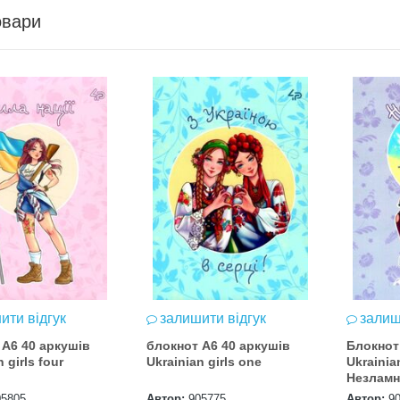
овари
ити відгук
залишити відгук
залиш
 А6 40 аркушів
блокнот А6 40 аркушів
Блокнот 
 girls four
Ukrainian girls one
Ukrainian
Незламн
05805
Автор:
905775
Автор:
9