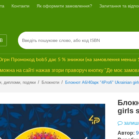
та
Контакти
Як оформити замовлення?
Запитання та відпов
ІВ
00грн
Промокод
bob5
дає
5 % знижки
(на замовлення меньш 
ожна на сайті нажав згори праворуч кнопку "Де моє замов
/
/
и, дипломи, подяки
Блокноти
Блокнот А6/40арк "4Profi" Ukrainian gir
Блокн
girls
залиши
Автор:
9