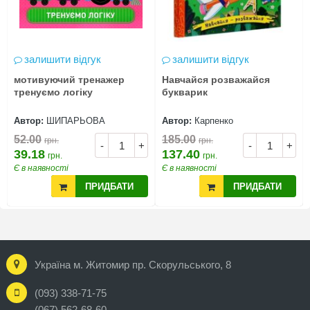
залишити відгук
залишити відгук
мотивуючий тренажер
Навчайся розважайся
тренуємо логіку
букварик
Автор:
ШИПАРЬОВА
Автор:
Карпенко
52.00
185.00
грн.
грн.
-
+
-
+
39.18
137.40
грн.
грн.
Є в наявності
Є в наявності
ПРИДБАТИ
ПРИДБАТИ
Україна м. Житомир пр. Скорульського, 8
(093) 338-71-75
(067) 562-68-60