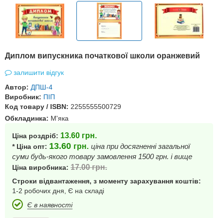
Диплом випускника початкової школи оранжевий
залишити відгук
Автор:
ДПШ-4
Виробник:
ПІП
Код товару / ISBN:
2255555500729
Обкладинка:
М'яка
13.60
грн.
Ціна роздріб:
13.60
грн.
ціна при досягненні загальної
* Ціна опт:
суми будь-якого товару замовлення 1500 грн. і вище
17.00
грн.
Ціна виробника:
Строки відвантаження, з моменту зарахування коштів:
1-2 робочих дня, Є на складі
Є в наявності