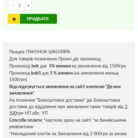
-
+
ПРИДБАТИ
Працює ПАКУНОК ШКОЛЯРА
Для товарів позначених Промо діє промокод:
Промокод
bob
дає
5% знижки
на замовлення від 1500грн
Промокод
bob5
дає
5 % знижки
(на замовлення меньш
1500грн)
Відслідкувується замовлення на сайті кнопкою "Де моє
замовлення".
На позначені "Безкоштовна доставка" діє Безкоштовна
доставка до відділення при замовленні таких товарів від
3
500
грн НП або УП
Способи оплати:
*
карткою зразу на сайті *за банківськими
реквізитами
*Накладений платіж на Замовлення від 2 000грн за умови