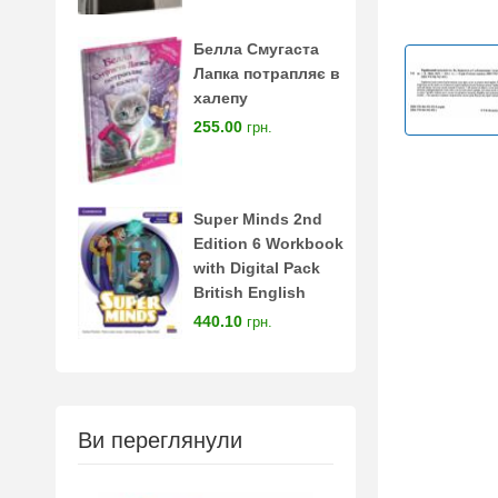
Белла Смугаста
Лапка потрапляє в
халепу
255.00
грн.
Super Minds 2nd
Edition 6 Workbook
with Digital Pack
British English
440.10
грн.
Ви переглянули