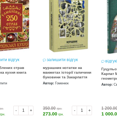
ити відгук
залишити відгук
відгук
блених страв
мурашник нотатки на
Гуцульс
ка кухня книга
манжетах історії галичини
Карпат 
буковини та Закарпаття
геометр
і колори
упити
Автор:
Гоменюк
Автор:
С
350.00
1 200.0
рн.
грн.
-
+
-
+
273.00
1 000.
грн.
грн.