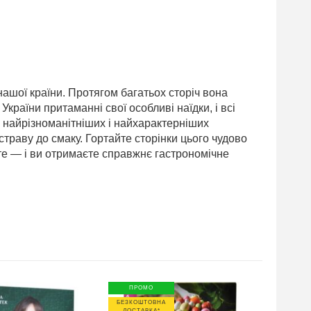
нашої країни. Протягом багатьох сторіч вона
України притаманні свої особливі наїдки, і всі
ти найрізноманітніших і найхарактерніших
страву до смаку. Гортайте сторінки цього чудово
те — і ви отримаєте справжнє гастрономічне
ПРОМО
БЕЗКОШТОВНА
ДОСТАВКА*