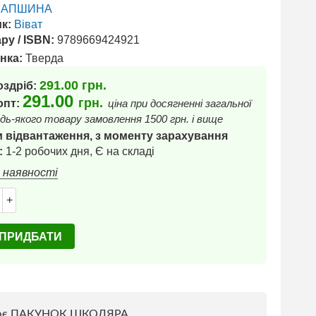
ЛАПШИНА
к:
Віват
ру / ISBN:
9789669424921
нка:
Тверда
291.00
грн.
оздріб:
291.00
грн.
 опт:
ціна при досягненні загальної
дь-якого товару замовлення 1500 грн. і вище
 відвантаження, з моменту зарахування
:
1-2 робочих дня, Є на складі
в наявності
+
ПРИДБАТИ
ює ПАКУНОК ШКОЛЯРА