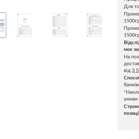
Для то
Пром
1500г
Промо
1500гр
Відслі
моє за
На поз
достав
від
3 
Спосо
банків
*Накла
умови
Строк
позиці