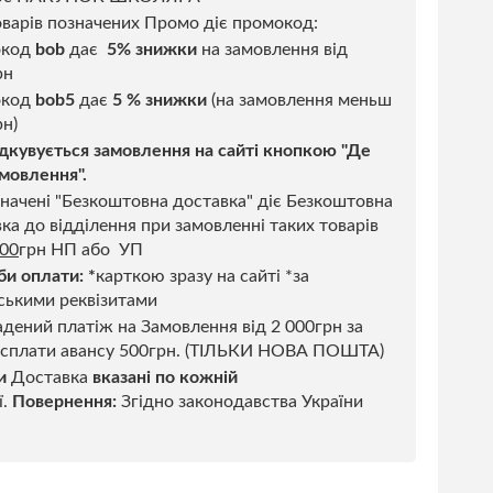
варів позначених Промо діє промокод:
окод
bob
дає
5% знижки
на замовлення від
рн
код
bob5
дає
5 % знижки
(на замовлення меньш
н)
дкувується замовлення на сайті кнопкою "Де
мовлення".
начені "Безкоштовна доставка" діє Безкоштовна
ка до відділення при замовленні таких товарів
500
грн НП або УП
би оплати:
*
карткою зразу на сайті *за
ськими реквізитами
дений платіж на Замовлення від 2 000грн за
 сплати авансу 500грн. (ТІЛЬКИ НОВА ПОШТА)
и
Доставка
вказані по кожній
ї.
Повернення:
Згідно законодавства України