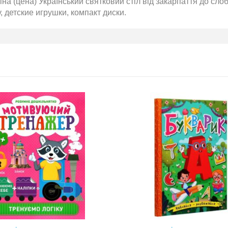
іна (цена) Український святковий стіл від закарпаття до 
у, детские игрушки, компакт диски.