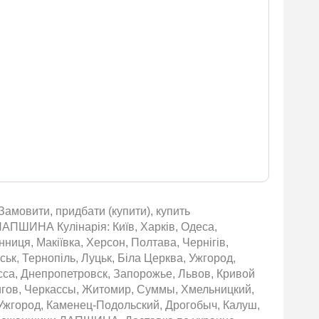
Замовити, придбати (купити), купить
ЛАПШИНА Кулінарія: Київ, Харків, Одеса,
нниця, Макіївка, Херсон, Полтава, Чернігів,
ьк, Тернопіль, Луцьк, Біла Церква, Ужгород,
сса, Днепропетровск, Запорожье, Львов, Кривой
игов, Черкассы, Житомир, Суммы, Хмельницкий,
Ужгород, Каменец-Подольский, Дрогобыч, Калуш,