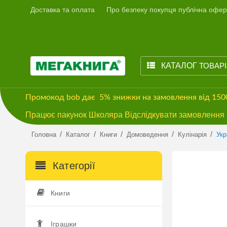
Доставка та оплата
Про безпеку покупця публічна офер
КАТАЛОГ
ТОВАР
Промокод
bob
дає
5% знижки
на замовлення від 15
Працює пакунок Школяра Відслідкувати замовлення м
/
/
/
/
/
Головна
Каталог
Книги
Домоведення
Кулінарія
Укр
Категорії
Книги
Іграшки