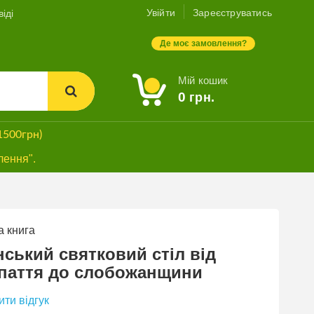
Увійти
Зареєструватись
іді
Де моє замовлення?
Мій кошик
0
грн.
1500грн)
лення".
 книга
нський святковий стіл від
паття до слобожанщини
ти відгук