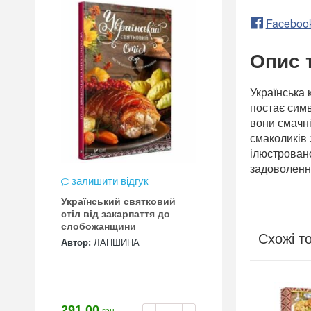
Faceboo
Опис 
Українська 
постає симв
вони смачні
смаколиків 
ілюстровано
задоволенн
залишити відгук
Український святковий
стіл від закарпаття до
слобожанщини
Схожі т
Автор:
ЛАПШИНА
291.00