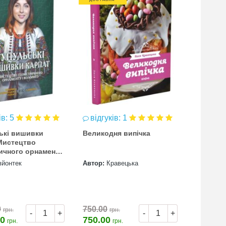
ів: 5
відгуків: 1
ькі вишивки
Великодня випічка
Мистецтво
ичного орнаменту
ту
вйонтек
Автор:
Кравецька
0
750.00
грн.
грн.
-
+
-
+
00
750.00
грн.
грн.