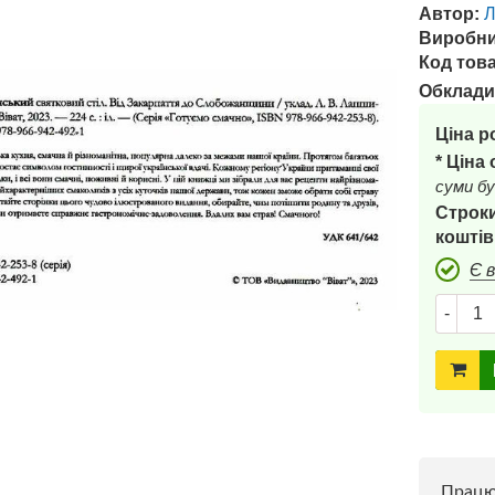
Автор:
Виробни
Код това
Обклади
Ціна р
* Ціна
суми бу
Строки
коштів
Є 
-
Прац