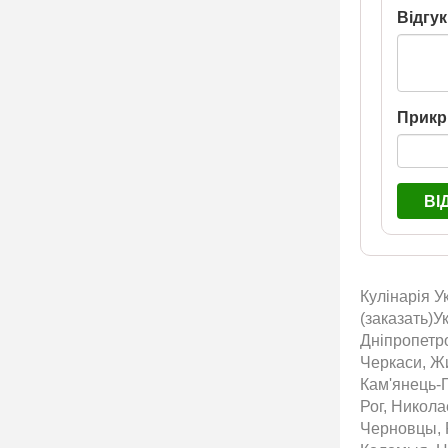
Відгук
Прикр
ВІ
Кулінарія У
(заказать)У
Дніпропетро
Черкаси, Жи
Кам'янець-П
Рог, Никол
Черновцы, 