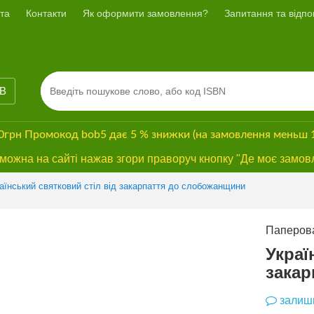
та
Контакти
Як оформити замовлення?
Запитання та відпов
ІВ
00грн
Промокод
bob5
дає
5 % знижки
(на замовлення меньш 
ожна на сайті нажав згори праворуч кнопку "Де моє замов
Previous
Next
аїнський святковий стіл від закарпаття до слобожанщини
Паперова
Украї
закар
залиши