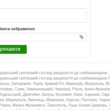
іпити зображення
ДПРАВИТИ
країнський святковий стіл від закарпаття до слобожанщини. 
країнський святковий стіл від закарпаття до слобожанщини 
вськ, Запоріжжя, Львів, Кривий Ріг, Миколаїв, Маріуполь, Ві
томир, Суми, Хмельницький, Чернівці, Рівне, Івано-Франківс
одільський, Дрогобич, Калуш, Коломия, Киев, Харьков, Оде
аев, Мариуполь, Винница, Макеевка, Херсон, Полтава, Черн
Ровно, Ивано-Франковск, Тернополь, Луцк, Белая Церковь, 