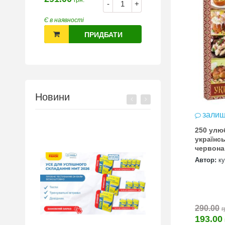
грн.
-
+
Є в наявності
ПРИДБАТИ
Новини
залиш
250 улю
українсь
червона
Автор:
к
290.00
г
193.00