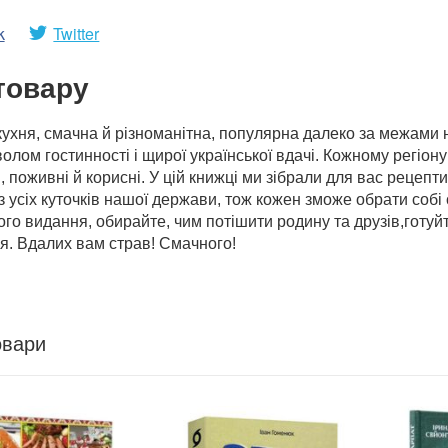
k
Twitter
товару
кухня, смачна й різноманітна, популярна далеко за межами 
олом гостинності і щирої української вдачі. Кожному регіону 
, поживні й корисні. У цій книжці ми зібрали для вас рецеп
з усіх куточків нашої держави, тож кожен зможе обрати собі 
го видання, обирайте, чим потішити родину та друзів,готуй
я. Вдалих вам страв! Смачного!
овари