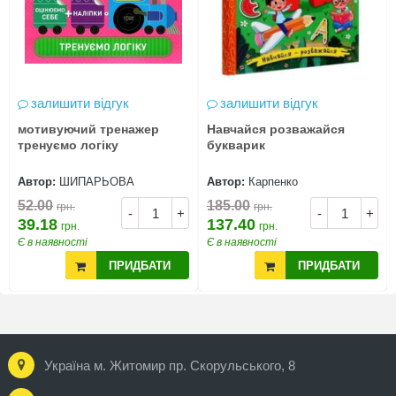
залишити відгук
залишити відгук
мотивуючий тренажер
Навчайся розважайся
тренуємо логіку
букварик
Автор:
ШИПАРЬОВА
Автор:
Карпенко
52.00
185.00
грн.
грн.
-
+
-
+
39.18
137.40
грн.
грн.
Є в наявності
Є в наявності
ПРИДБАТИ
ПРИДБАТИ
Україна м. Житомир пр. Скорульського, 8