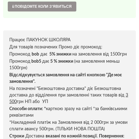
ПОВІДОМТЕ КОЛИ З'ЯВИТЬСЯ
Працює ПАКУНОК ШКОЛЯРА
Для товарів позначених Промо діє промокод:
Промокод
bob
дає
5% знижки
на замовлення від 1500грн
Промокод
bob5
дає
5 % знижки
(на замовлення меньш
1500грн)
Відслідкувується замовлення на сайті кнопкою "Де моє
замовлення".
На позначені "Безкоштовна доставка" діє Безкоштовна
доставка до відділення при замовленні таких товарів від
3
500
грн НП або УП
Способи оплати:
*
карткою зразу на сайті *за банківськими
реквізитами
*Накладений платіж на Замовлення від 2 000грн за умови
сплати авансу 500грн. (ТІЛЬКИ НОВА ПОШТА)
Строки
Доставка
вказані по кожній позиці
ї.
Повернення: