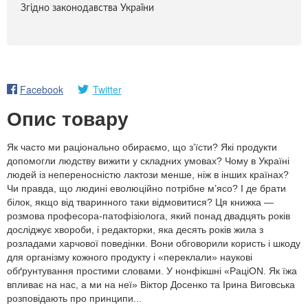
Згідно законодавства України
Facebook
Twitter
Опис товару
Як часто ми раціонально обираємо, що з’їсти? Які продукти
допомогли людству вижити у складних умовах? Чому в Україні
людей із непереносністю лактози менше, ніж в інших країнах?
Чи правда, що людині еволюційно потрібне м’ясо? І де брати
білок, якщо від тваринного таки відмовитися? Ця книжка —
розмова професора-патофізіолога, який понад двадцять років
досліджує хвороби, і редакторки, яка десять років жила з
розладами харчової поведінки. Вони обговорили користь і шкоду
для організму кожного продукту і «переклали» наукові
обґрунтування простими словами. У нонфікшні «РаціON. Як їжа
впливає на нас, а ми на неї» Віктор Досенко та Ірина Виговська
розповідають про принципи...