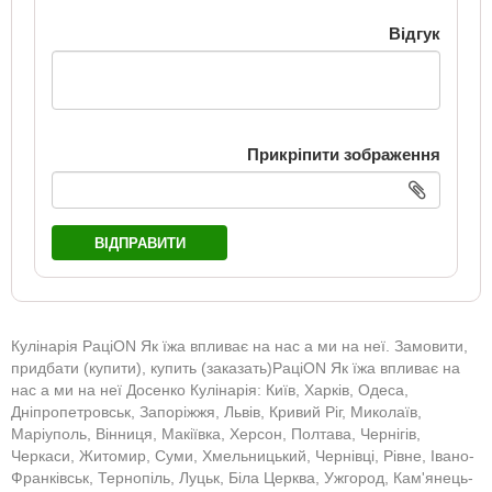
Відгук
Прикріпити зображення
ВІДПРАВИТИ
Кулінарія РаціON Як їжа впливає на нас а ми на неї. Замовити,
придбати (купити), купить (заказать)РаціON Як їжа впливає на
нас а ми на неї Досенко Кулінарія: Київ, Харків, Одеса,
Дніпропетровськ, Запоріжжя, Львів, Кривий Ріг, Миколаїв,
Маріуполь, Вінниця, Макіївка, Херсон, Полтава, Чернігів,
Черкаси, Житомир, Суми, Хмельницький, Чернівці, Рівне, Івано-
Франківськ, Тернопіль, Луцьк, Біла Церква, Ужгород, Кам'янець-