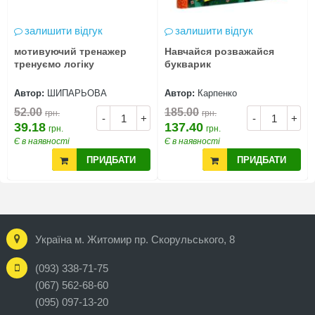
залишити відгук
залишити відгук
мотивуючий тренажер
Навчайся розважайся
тренуємо логіку
букварик
Автор:
ШИПАРЬОВА
Автор:
Карпенко
52.00
185.00
грн.
грн.
-
+
-
+
39.18
137.40
грн.
грн.
Є в наявності
Є в наявності
ПРИДБАТИ
ПРИДБАТИ
Україна м. Житомир пр. Скорульського, 8
(093) 338-71-75
(067) 562-68-60
(095) 097-13-20