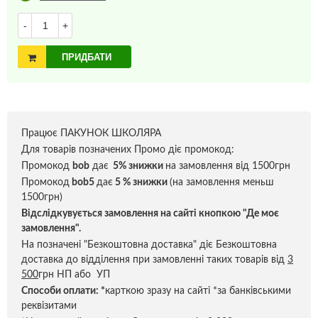
-
+
ПРИДБАТИ
Працює ПАКУНОК ШКОЛЯРА
Для товарів позначених Промо діє промокод:
Промокод
bob
дає
5% знижки
на замовлення від 1500грн
Промокод
bob5
дає
5 % знижки
(на замовлення меньш
1500грн)
Відслідкувується замовлення на сайті кнопкою "Де моє
замовлення".
На позначені "Безкоштовна доставка" діє Безкоштовна
доставка до відділення при замовленні таких товарів від
3
500
грн НП або УП
Способи оплати:
*
карткою зразу на сайті *за банківськими
реквізитами