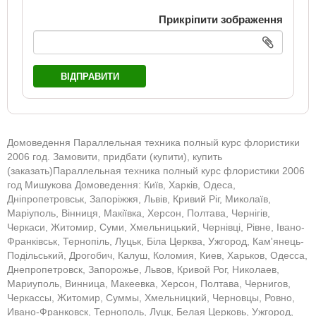
Прикріпити зображення
ВІДПРАВИТИ
Домоведення Параллельная техника полный курс флористики
2006 год. Замовити, придбати (купити), купить
(заказать)Параллельная техника полный курс флористики 2006
год Мишукова Домоведення: Київ, Харків, Одеса,
Дніпропетровськ, Запоріжжя, Львів, Кривий Ріг, Миколаїв,
Маріуполь, Вінниця, Макіївка, Херсон, Полтава, Чернігів,
Черкаси, Житомир, Суми, Хмельницький, Чернівці, Рівне, Івано-
Франківськ, Тернопіль, Луцьк, Біла Церква, Ужгород, Кам'янець-
Подільський, Дрогобич, Калуш, Коломия, Киев, Харьков, Одесса,
Днепропетровск, Запорожье, Львов, Кривой Рог, Николаев,
Мариуполь, Винница, Макеевка, Херсон, Полтава, Чернигов,
Черкассы, Житомир, Суммы, Хмельницкий, Черновцы, Ровно,
Ивано-Франковск, Тернополь, Луцк, Белая Церковь, Ужгород,