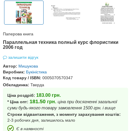
Паперова книга
Параллельная техника полный курс флористики
2006 год
залишити відгук
Автор:
Мишукова
Виробник:
Букіністика
Код товару / ISBN:
0005070570347
Обкладинка:
Тверда
183.00
грн.
Ціна роздріб:
181.50
грн.
ціна при досягненні загальної
* Ціна опт:
суми будь-якого товару замовлення 1500 грн. і вище
Строки відвантаження, з моменту зарахування коштів:
2-3 робочих дня, залишилось мало
Є в наявності