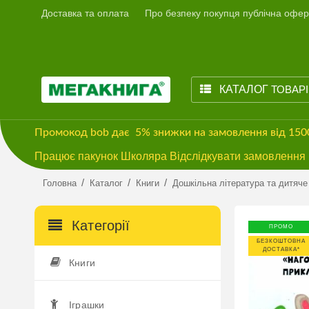
Доставка та оплата
Про безпеку покупця публічна офер
КАТАЛОГ
ТОВАР
Промокод
bob
дає
5% знижки
на замовлення від 15
Працює пакунок Школяра Відслідкувати замовлення м
/
/
/
Головна
Каталог
Книги
Дошкільна література та дитяче
Категорії
ПРОМО
БЕЗКОШТОВНА
ДОСТАВКА*
Книги
Іграшки