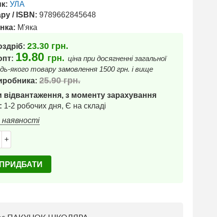
к:
УЛА
ру / ISBN:
9789662845648
нка:
М'яка
23.30
грн.
оздріб:
19.80
грн.
 опт:
ціна при досягненні загальної
дь-якого товару замовлення 1500 грн. і вище
25.90
грн.
иробника:
 відвантаження, з моменту зарахування
:
1-2 робочих дня, Є на складі
в наявності
+
ПРИДБАТИ