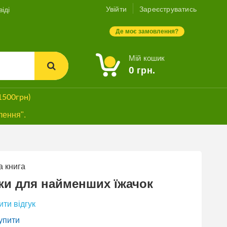
Увійти
Зареєструватись
іді
Де моє замовлення?
Мій кошик
0
грн.
1500грн)
лення".
 книга
ПРОМО
БЕЗКОШТОВНА
ки для найменших їжачок
ДОСТАВКА*
ти відгук
упити