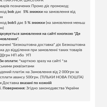
ює ПАКУНОК ШКОЛЯРА
варів позначених Промо діє промокод:
окод
bob
дає
5% знижки
на замовлення від
рн
код
bob5
дає
5 % знижки
(на замовлення меньш
н)
дкувується замовлення на сайті кнопкою "Де
мовлення".
начені "Безкоштовна доставка" діє Безкоштовна
ка до відділення при замовленні таких товарів
500
грн НП або УП
би оплати:
*
карткою зразу на сайті *за
ськими реквізитами
дений платіж на Замовлення від 2 000грн за
 сплати авансу 500грн. (ТІЛЬКИ НОВА ПОШТА)
и
Доставка
вказані по кожній
ї.
Повернення:
Згідно законодавства України