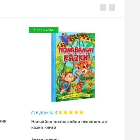
ХІТ ПРОДАЖУ
ХІТ П
відгуків: 3
відг
рик
Навчайся розважайся пізнавальні
чинка
казки книга
(точи