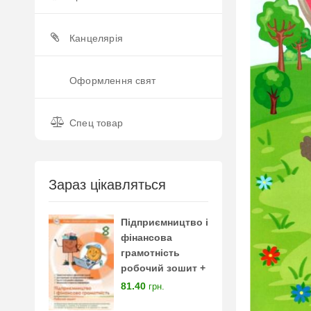
Канцелярія
Оформлення свят
Спец товар
Зараз цікавляться
Підприємництво і
фінансова
грамотність
робочий зошит +
тестові завдання 8
81.40
грн.
клас нуш