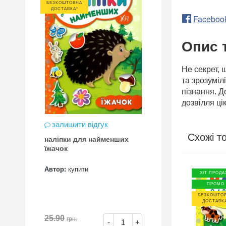
БЕЗКОШТОВНА
ДОСТАВКА*
Faceboo
Опис 
Не секрет, 
та зрозуміл
пізнання. Д
дозвілля ці
залишити відгук
Схожі т
наліпки для найменших
їжачок
Автор:
купити
ПРОМО
ХІТ ПРОДА
ВНА
БЕЗКОШТОВНА
ПРОМО
А*
ДОСТАВКА*
БЕЗКОШТО
ДОСТАВК
25.90
грн.
-
+