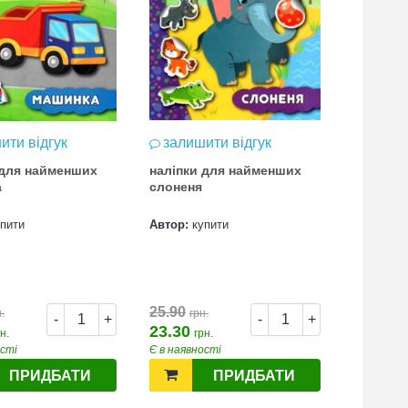
ити відгук
залишити відгук
залиш
 для найменших
наліпки для найменших
наліпки
а
слоненя
лялька
упити
Автор:
купити
Автор:
к
25.90
25.90
.
грн.
грн
-
+
-
+
23.30
23.30
н.
грн.
гр
ості
Є в наявності
Є в наявн
ПРИДБАТИ
ПРИДБАТИ