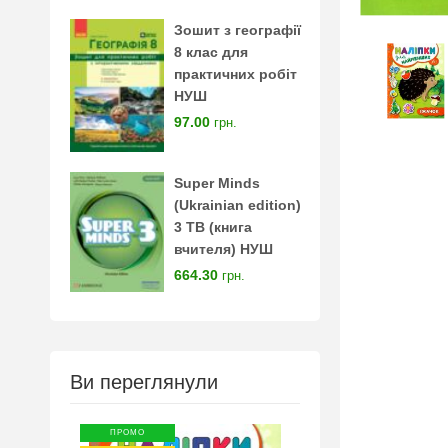
Зошит з географії
8 клас для
практичних робіт
НУШ
97.00
грн.
Super Minds
(Ukrainian edition)
3 TB (книга
вчителя) НУШ
664.30
грн.
Ви переглянули
ПРОМО