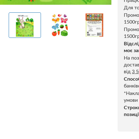
Прац
Для то
Пром
1500г
Промо
1500гр
Відслі
моє за
На поз
достав
від
3 
Спосо
банків
*Накла
умови
Строк
позиці