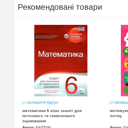
Рекомендовані товари
залишити відгук
залиши
математика 6 клас зошит для
мотивую
цена
поточного та тематичного
логіку
оцінювання
Автор:
КАПЛУН
Автор:
Ш