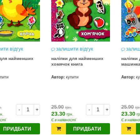
ити відгук
залишити відгук
залиш
 для найменших
наліпки для найменших
наліпки
хомячок книга
машинк
упити
Автор:
купити
Автор:
к
25.90
25.90
.
грн.
грн
-
+
-
+
23.30
23.30
н.
грн.
гр
ості
Є в наявності
Є в наявн
ПРИДБАТИ
ПРИДБАТИ