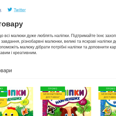
k
Twitter
товару
що всі малюки дуже люблять наліпки. Підтримайте їхнє захо
і завдання, різнобарвні малюнки, великі та яскраві наліпки 
опоможіть малюку дібрати потрібні наліпки та доповнити ка
кавим і креативним.
овари
ЖУ
ПРОМО
ПРОМО
БЕЗКОШТОВНА
БЕЗКОШТО
ДОСТАВКА*
ДОСТАВК
ВНА
А*