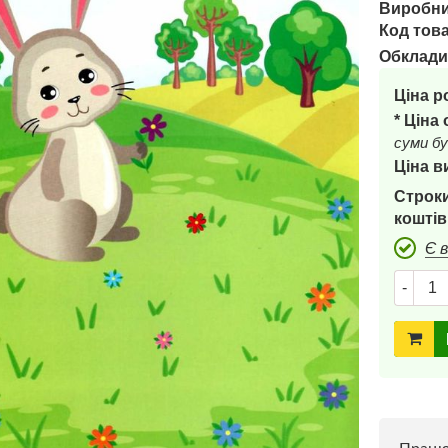
Виробни
Код това
Обклади
Ціна р
* Ціна
суми бу
Ціна в
Строки
коштів
Є 
-