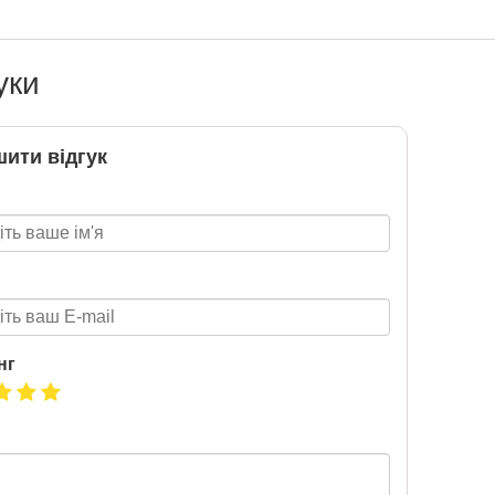
BMW
Підготовка до НМТ 2026
обіль!
уки
2020-06-09
озігрують
Готуйтеся до НМТ 2026 за
ити відгук
те: кожна
посібниками видавництва Ранок
нс стати
томобіля.
 31.07
ну посилку
ймай
то. Кожна
виграш
ь шансів -
 за номером
нг
hta.ua/win_bmw