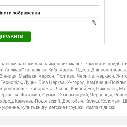
іпити зображення
ДПРАВИТИ
а наліпки наліпки для найменших їжачок. Замовити, придбати
ти Аплікації та наліпки: Київ, Харків, Одеса, Дніпропетровськ
Вінниця, Макіївка, Херсон, Полтава, Чернігів, Черкаси, Жит
 Тернопіль, Луцьк, Біла Церква, Ужгород, Кам'янець-Подільс
епропетровск, Запорожье, Львов, Кривой Рог, Николаев, Ма
Черкассы, Житомир, Суммы, Хмельницкий, Черновцы, Ровно,
город, Каменец-Подольский, Дрогобыч, Калуш, Коломыя. Цін
 украине, купить книгу, детские игрушки, компакт диски.