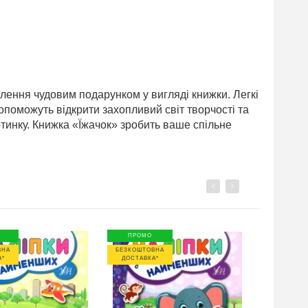
плення чудовим подарунком у вигляді книжки. Легкі
допоможуть відкрити захопливий світ творчості та
ртинку. Книжка «Їжачок» зробить ваше спільне
Previous
Next
ПРОМО
ПРОМО
ВНА
БЕЗКОШТОВНА
БЕЗКОШТО
А*
ДОСТАВКА*
ДОСТАВК