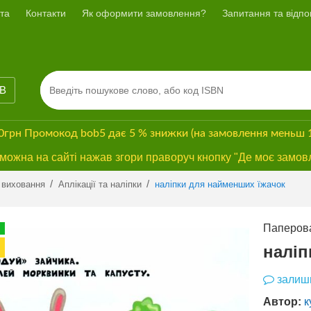
та
Контакти
Як оформити замовлення?
Запитання та відпов
ІВ
00грн
Промокод
bob5
дає
5 % знижки
(на замовлення меньш 
ожна на сайті нажав згори праворуч кнопку "Де моє замов
Previous
Next
/
/
 виховання
Аплікації та наліпки
наліпки для найменших їжачок
Паперова
ПРОМО
БЕЗКОШТОВНА
наліп
ДОСТАВКА*
залиши
Автор:
к