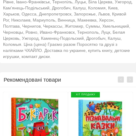
Рівне, Івано-Франківськ, Тернопіль, Луцьк, Біла Церква, Ужгород,
Кам'янець-Подільський, Дрогобич, Калуш, Коломия, Киев,
Харьков, Одесса, Днепропетровск, Запорожье, Львов, Кривой
Рог, Николаев, Мариуполь, Винница, Макеевка, Херсон,
Полтава, Чернигов, Черкассы, Житомир, Суммы, Хмельницкий,
Черновцы, Ровно, Ивано-Франковск, Тернополь, Луцк, Белая
Церковь, Ужгород, Каменец-Подольский, Дрогобыч, Калуш,
Коломыя. Ціна (цена) Граємо разом Поросятко та друзі з
наліпками ЧХАЙЛО. Доставка по украине, купить книгу, детские
игрушки, компакт диски.
Рекомендовані товари
ХІТ ПРОДАЖУ