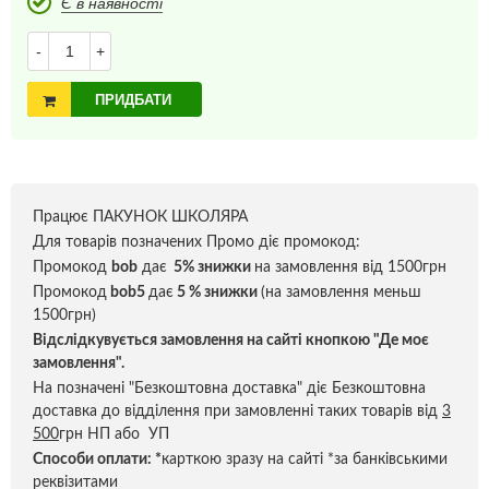
Є в наявності
-
+
ПРИДБАТИ
Працює ПАКУНОК ШКОЛЯРА
Для товарів позначених Промо діє промокод:
Промокод
bob
дає
5% знижки
на замовлення від 1500грн
Промокод
bob5
дає
5 % знижки
(на замовлення меньш
1500грн)
Відслідкувується замовлення на сайті кнопкою "Де моє
замовлення".
На позначені "Безкоштовна доставка" діє Безкоштовна
доставка до відділення при замовленні таких товарів від
3
500
грн НП або УП
Способи оплати:
*
карткою зразу на сайті *за банківськими
реквізитами