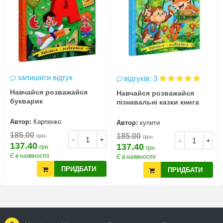
залишити відгук
відгуків: 3
Навчайся розважайся
Навчайся розважайся
букварик
пізнавальні казки книга
Автор:
Карпенко
Автор:
купити
185.00
185.00
грн.
грн.
-
+
-
+
137.40
137.40
грн.
грн.
Є в наявності
Є в наявності
ПРИДБАТИ
ПРИДБАТИ