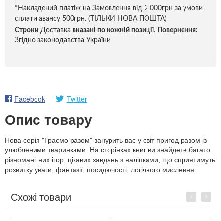
*Накладений платіж на Замовлення від 2 000грн за умови
сплати авансу 500грн. (ТІЛЬКИ НОВА ПОШТА)
Строки
Доставка
вказані по кожній позиці
ї.
Повернення:
Згідно законодавства України
Facebook
Twitter
Опис товару
Нова серія "Граємо разом" занурить вас у світ пригод разом із
улюбленими тваринками. На сторінках книг ви знайдете багато
різноманітних ігор, цікавих завдань з наліпками, що сприятимуть
розвитку уваги, фантазії, посидючості, логічного мислення.
Схожі товари
Previous
Next