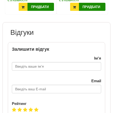
Є в наявності
Є в наявності
Є
ПРИДБАТИ
ПРИДБАТИ
Відгуки
Залишити відгук
Ім'я
Email
Рейтинг