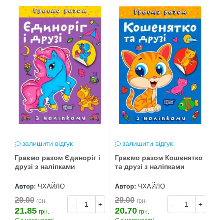
залишити відгук
залишити відгук
о
Граємо разом Єдиноріг і
Граємо разом Кошенятко
Г
друзі з наліпками
та друзі з наліпками
М
н
Автор:
ЧХАЙЛО
Автор:
ЧХАЙЛО
А
29.00
29.00
2
грн.
грн.
+
-
+
-
+
21.85
20.70
2
грн.
грн.