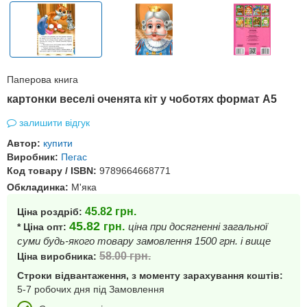
Паперова книга
картонки веселі оченята кіт у чоботях формат А5
залишити відгук
Автор:
купити
Виробник:
Пегас
Код товару / ISBN:
9789664668771
Обкладинка:
М'яка
45.82
грн.
Ціна роздріб:
45.82
грн.
ціна при досягненні загальної
* Ціна опт:
суми будь-якого товару замовлення 1500 грн. і вище
58.00
грн.
Ціна виробника:
Строки відвантаження, з моменту зарахування коштів:
5-7 робочих дня під Замовлення