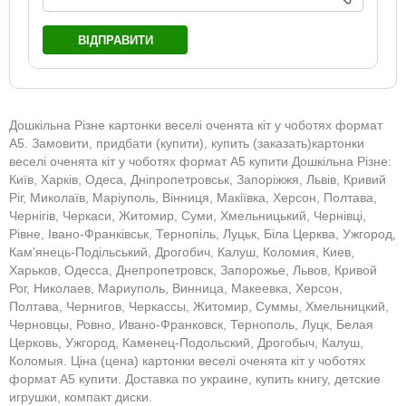
ВІДПРАВИТИ
Дошкільна Різне картонки веселі оченята кіт у чоботях формат
А5. Замовити, придбати (купити), купить (заказать)картонки
веселі оченята кіт у чоботях формат А5 купити Дошкільна Різне:
Київ, Харків, Одеса, Дніпропетровськ, Запоріжжя, Львів, Кривий
Ріг, Миколаїв, Маріуполь, Вінниця, Макіївка, Херсон, Полтава,
Чернігів, Черкаси, Житомир, Суми, Хмельницький, Чернівці,
Рівне, Івано-Франківськ, Тернопіль, Луцьк, Біла Церква, Ужгород,
Кам'янець-Подільський, Дрогобич, Калуш, Коломия, Киев,
Харьков, Одесса, Днепропетровск, Запорожье, Львов, Кривой
Рог, Николаев, Мариуполь, Винница, Макеевка, Херсон,
Полтава, Чернигов, Черкассы, Житомир, Суммы, Хмельницкий,
Черновцы, Ровно, Ивано-Франковск, Тернополь, Луцк, Белая
Церковь, Ужгород, Каменец-Подольский, Дрогобыч, Калуш,
Коломыя. Ціна (цена) картонки веселі оченята кіт у чоботях
формат А5 купити. Доставка по украине, купить книгу, детские
игрушки, компакт диски.