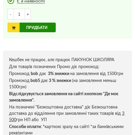
Є в наявності
-
+
ПРИДБАТИ
Кешбек не працює, але працює ПАКУНОК ШКОЛЯРА
Для товарів позначених Промо діє промокод:
Промокод
bob
дає
3% знижки
на замовлення від 1500грн
Промокод
bob5
дає
3 % знижки
(на замовлення меньш
1500грн)
Відслідкувується замовлення на сайті кнопкою "Де моє
замовлення".
На позначені "Безкоштовна доставка" діє Безкоштовна
доставка до відділення при замовленні таких товарів від
3
500
грн НП або УП
Способи оплати:
*
карткою зразу на сайті *за банківськими
реквізитами