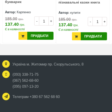
букварик
пізнавальні казки книга
Автор:
Карпенко
Автор:
купити
185.00
185.00
грн.
грн.
-
+
-
+
137.40
137.40
грн.
грн.
Є в наявності
Є в наявності
ПРИДБАТИ
ПРИДБАТИ
Україна м. Житомир пр. Скорульського, 8
(093) 338-71-75
(067) 562-68-60
(095) 097-13-20
Телеграм +380 67 562 68 60