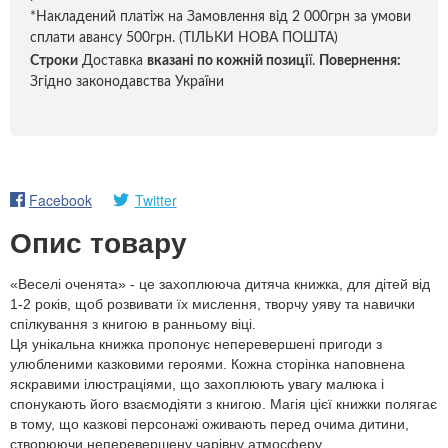
*Накладений платіж на Замовлення від 2 000грн за умови
сплати авансу 500грн. (ТІЛЬКИ НОВА ПОШТА)
Строки
Доставка
вказані по кожній позиці
ї.
Повернення:
Згідно законодавства України
Facebook
Twitter
Опис товару
«Веселі оченята» - це захоплююча дитяча книжка, для дітей від
1-2 років, щоб розвивати їх мислення, творчу уяву та навички
спілкування з книгою в ранньому віці.
Ця унікальна книжка пропонує неперевершені пригоди з
улюбленими казковими героями. Кожна сторінка наповнена
яскравими ілюстраціями, що захоплюють увагу малюка і
спонукають його взаємодіяти з книгою. Магія цієї книжки полягає
в тому, що казкові персонажі оживають перед очима дитини,
створюючи неперевершену чарівну атмосферу.