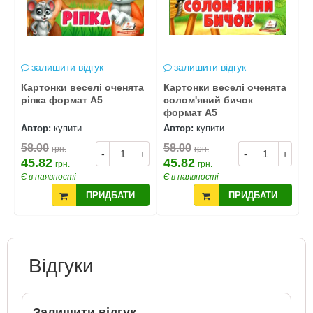
залишити відгук
залишити відгук
а
Картонки веселі оченята
Картонки веселі оченята
К
ріпка формат А5
солом'яний бичок
т
формат А5
Автор:
купити
Автор:
купити
А
58.00
58.00
5
грн.
грн.
+
-
+
-
+
45.82
45.82
4
грн.
грн.
Є в наявності
Є в наявності
Є
ПРИДБАТИ
ПРИДБАТИ
Відгуки
Залишити відгук