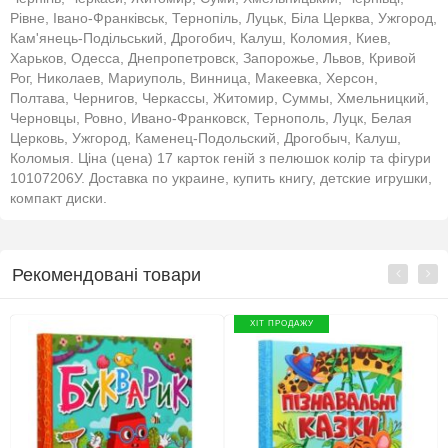
Рівне, Івано-Франківськ, Тернопіль, Луцьк, Біла Церква, Ужгород,
Кам'янець-Подільський, Дрогобич, Калуш, Коломия, Киев,
Харьков, Одесса, Днепропетровск, Запорожье, Львов, Кривой
Рог, Николаев, Мариуполь, Винница, Макеевка, Херсон,
Полтава, Чернигов, Черкассы, Житомир, Суммы, Хмельницкий,
Черновцы, Ровно, Ивано-Франковск, Тернополь, Луцк, Белая
Церковь, Ужгород, Каменец-Подольский, Дрогобыч, Калуш,
Коломыя. Ціна (цена) 17 карток геній з пелюшок колір та фігури
10107206У. Доставка по украине, купить книгу, детские игрушки,
компакт диски.
Рекомендовані товари
ХІТ ПРОДАЖУ