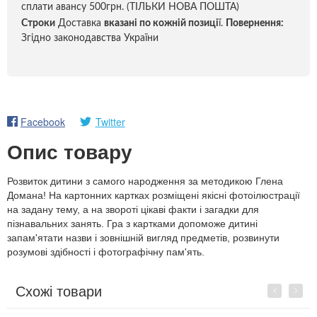
сплати авансу 500грн. (ТІЛЬКИ НОВА ПОШТА)
Строки
Доставка
вказані по кожній позиці
ї.
Повернення:
Згідно законодавства України
Facebook
Twitter
Опис товару
Розвиток дитини з самого народження за методикою Глена
Домана! На картонних картках розміщені якісні фотоілюстрації
на задану тему, а на звороті цікаві факти і загадки для
пізнавальних занять. Гра з картками допоможе дитині
запам'ятати назви і зовнішній вигляд предметів, розвинути
розумові здібності і фотографічну пам'ять.
Схожі товари
Previous
Next