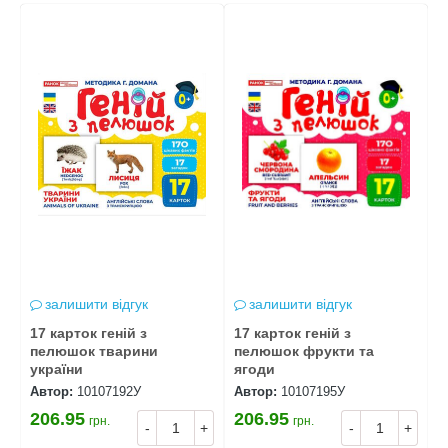
залишити відгук
залишити відгук
17 карток геній з
17 карток геній з
1
пелюшок тварини
пелюшок фрукти та
п
україни
ягоди
Автор:
10107192У
Автор:
10107195У
А
206.95
206.95
1
грн.
грн.
+
-
+
-
+