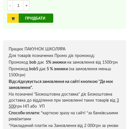
-
+
ПРИДБАТИ
Працює ПАКУНОК ШКОЛЯРА
Для товарів позначених Промо діє промокод:
Промокод
bob
дає
5% знижки
на замовлення від 1500грн
Промокод
bob5
дає
5 % знижки
(на замовлення меньш
1500грн)
Відслідкувується замовлення на сайті кнопкою "Де моє
замовлення".
На позначені "Безкоштовна доставка" діє Безкоштовна
доставка до відділення при замовленні таких товарів від
3
500
грн НП або УП
Способи оплати:
*
карткою зразу на сайті *за банківськими
реквізитами
*Накладений платіж на Замовлення від 2 000грн за умови