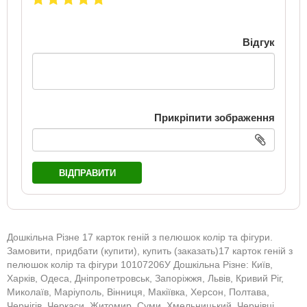
Відгук
Прикріпити зображення
ВІДПРАВИТИ
Дошкільна Різне 17 карток геній з пелюшок колір та фігури.
Замовити, придбати (купити), купить (заказать)17 карток геній з
пелюшок колір та фігури 10107206У Дошкільна Різне: Київ,
Харків, Одеса, Дніпропетровськ, Запоріжжя, Львів, Кривий Ріг,
Миколаїв, Маріуполь, Вінниця, Макіївка, Херсон, Полтава,
Чернігів, Черкаси, Житомир, Суми, Хмельницький, Чернівці,