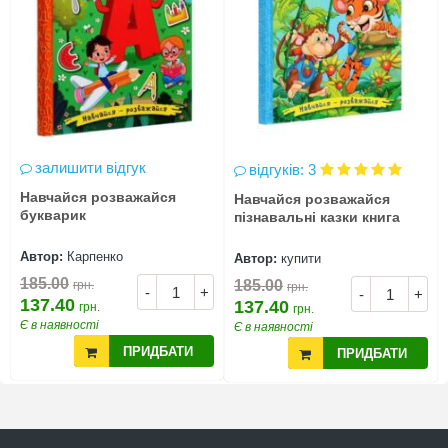
залишити відгук
відгуків: 3
Навчайся розважайся
Навчайся розважайся
букварик
пізнавальні казки книга
Автор:
Карпенко
Автор:
купити
185.00
185.00
грн.
грн.
-
+
-
+
137.40
137.40
грн.
грн.
Є в наявності
Є в наявності
ПРИДБАТИ
ПРИДБАТИ