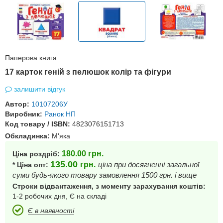
Паперова книга
17 карток геній з пелюшок колір та фігури
залишити відгук
Автор:
10107206У
Виробник:
Ранок НП
Код товару / ISBN:
4823076151713
Обкладинка:
М'яка
180.00
грн.
Ціна роздріб:
135.00
грн.
ціна при досягненні загальної
* Ціна опт:
суми будь-якого товару замовлення 1500 грн. і вище
Строки відвантаження, з моменту зарахування коштів:
1-2 робочих дня, Є на складі
Є в наявності