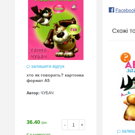
Faceboo
Схожі т
залишити відгук
хто як говорить? картонка
формат А5
Автор:
ЧУБАЧ
36.40
грн.
-
+
залиш
Є в наявності