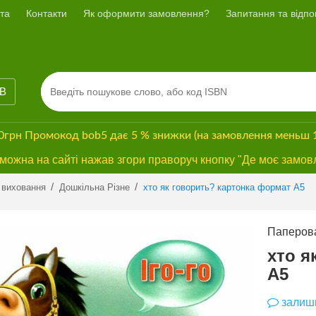
та
Контакти
Як оформити замовлення?
Запитання та відпов
ІВ
00грн
Промокод
bob5
дає
5 % знижки
(на замовлення меньш 
ожна на сайті нажав згори праворуч кнопку "Де моє замов
Previous
Next
/
/
 виховання
Дошкільна Різне
хто як говорить? картонка формат А5
Паперова
хто я
А5
залиши