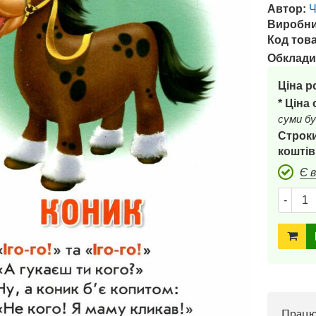
Автор:
Виробни
Код това
Обклади
Ціна р
* Ціна
суми бу
Строки
коштів
Є 
-
Прац