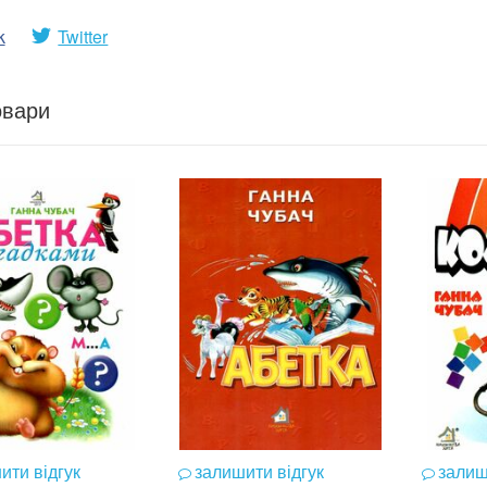
k
Twitter
овари
ити відгук
залишити відгук
залиш