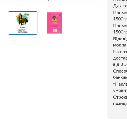
Для то
Пром
1500г
Промо
1500гр
Відслі
моє за
На поз
достав
від
3 
Спосо
банків
*Накла
умови
Строк
позиці