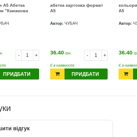
и А5 Абетка
абетка картонка формат
кольори
ми "Книжкова
А5
А5
УБАЧ
Автор:
ЧУБАЧ
Автор:
Ч
36.40
36.40
н.
грн.
гр
-
+
-
+
ості
Є в наявності
Є в наявн
ПРИДБАТИ
ПРИДБАТИ
уки
ити відгук