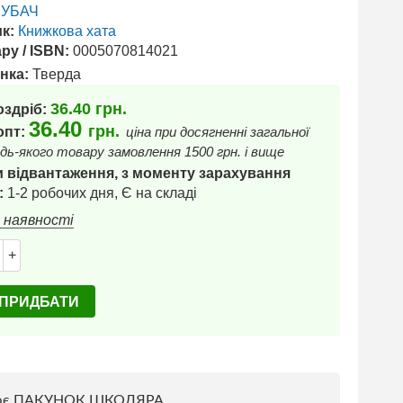
ЧУБАЧ
к:
Книжкова хата
ру / ISBN:
0005070814021
нка:
Тверда
36.40
грн.
оздріб:
36.40
грн.
 опт:
ціна при досягненні загальної
дь-якого товару замовлення 1500 грн. і вище
 відвантаження, з моменту зарахування
:
1-2 робочих дня, Є на складі
в наявності
+
ПРИДБАТИ
ює ПАКУНОК ШКОЛЯРА