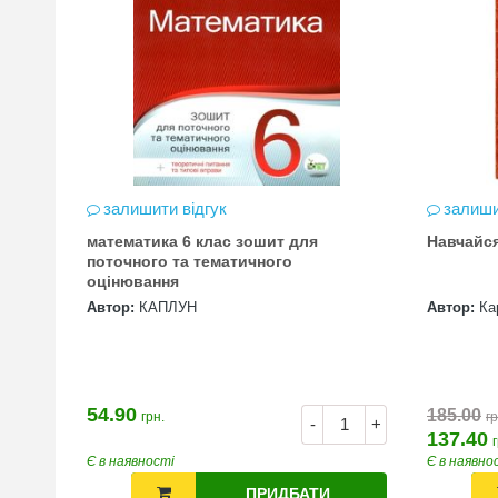
залишити відгук
залиши
математика 6 клас зошит для
Навчайс
цена
поточного та тематичного
оцінювання
Автор:
КАПЛУН
Автор:
Ка
54.90
185.00
грн.
гр
+
-
+
137.40
Є в наявності
Є в наявно
ПРИДБАТИ