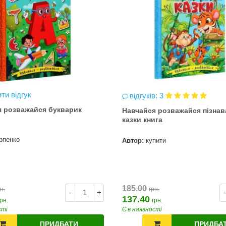
ти відгук
відгуків: 3
я розважайся букварик
Навчайся розважайся пізнав
казки книга
рпенко
Автор:
купити
185.00
н.
грн.
-
+
-
137.40
грн.
грн.
сті
Є в наявності
ПРИДБАТИ
ПРИДБА