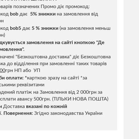
варів позначених Промо діє промокод:
окод
bob
дає
5% знижки
на замовлення від
рн
код
bob5
дає
5 % знижки
(на замовлення меньш
н)
дкувується замовлення на сайті кнопкою "Де
мовлення".
начені "Безкоштовна доставка" діє Безкоштовна
ка до відділення при замовленні таких товарів
500
грн НП або УП
би оплати:
*
карткою зразу на сайті *за
ськими реквізитами
дений платіж на Замовлення від 2 000грн за
 сплати авансу 500грн. (ТІЛЬКИ НОВА ПОШТА)
и
Доставка
вказані по кожній
ї.
Повернення:
Згідно законодавства України