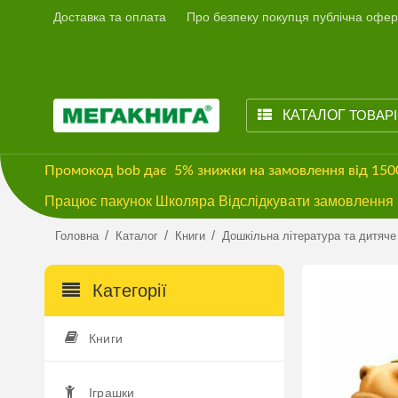
Доставка та оплата
Про безпеку покупця публічна офер
КАТАЛОГ
ТОВАР
Промокод
bob
дає
5% знижки
на замовлення від 15
Працює пакунок Школяра Відслідкувати замовлення м
/
/
/
Головна
Каталог
Книги
Дошкільна література та дитяче
Категорії
Книги
Іграшки