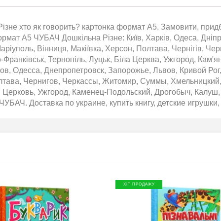
ізне хто як говорить? картонка формат А5. Замовити, придба
рмат А5 ЧУБАЧ Дошкільна Різне: Київ, Харків, Одеса, Дніпр
аріуполь, Вінниця, Макіївка, Херсон, Полтава, Чернігів, Че
о-Франківськ, Тернопіль, Луцьк, Біла Церква, Ужгород, Кам'
ов, Одесса, Днепропетровск, Запорожье, Львов, Кривой Рог
лтава, Чернигов, Черкассы, Житомир, Суммы, Хмельницкий,
 Церковь, Ужгород, Каменец-Подольский, Дрогобыч, Калуш, 
УБАЧ. Доставка по украине, купить книгу, детские игрушки,
ХІТ ПРОДАЖУ