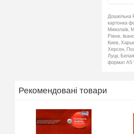
Дошкільна Р
картонка фо
Миколаїв, М
Рівне, Іван
Киев, Харьк
Херсон, По
Луцк, Белая
формат А5 Ч
Рекомендовані товари