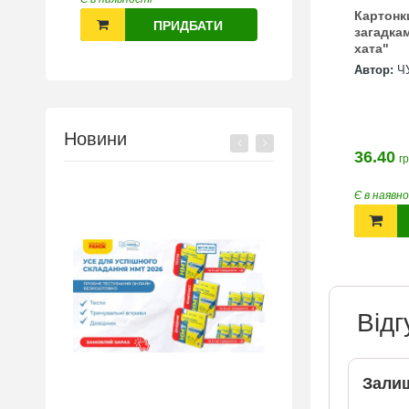
Картонк
ПРИДБАТИ
загадка
хата"
Автор:
Ч
Новини
36.40
гр
Є в наявн
Відг
Залиш