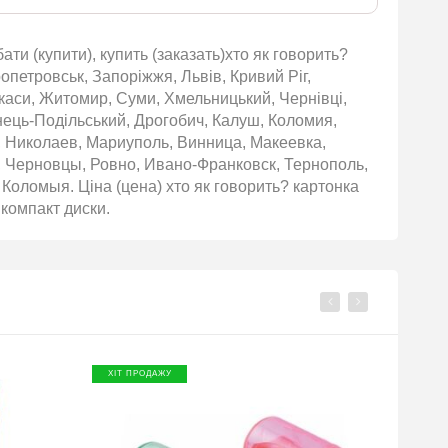
ти (купити), купить (заказать)хто як говорить?
опетровськ, Запоріжжя, Львів, Кривий Ріг,
ркаси, Житомир, Суми, Хмельницький, Чернівці,
янець-Подільський, Дрогобич, Калуш, Коломия,
, Николаев, Мариуполь, Винница, Макеевка,
 Черновцы, Ровно, Ивано-Франковск, Тернополь,
Коломыя. Ціна (цена) хто як говорить? картонка
 компакт диски.
ХІТ ПРОДАЖУ
ХІТ П
ПР
БЕЗКО
ДОСТ