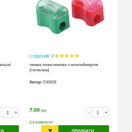
відгуків: 2
відг
альні
чинка пластикова з контейнером
Атлас
(точилка)
всесв
Автор:
Е40609
Автор
7.00
100.0
грн.
+
-
+
80.0
Є в наявності
Є в на
ТИ
ПРИДБАТИ