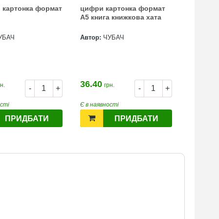
 картонка формат
цифри картонка формат
А5 книга книжкова хата
УБАЧ
Автор:
ЧУБАЧ
36.40
н.
грн.
-
+
-
+
ості
Є в наявності
ПРИДБАТИ
ПРИДБАТИ