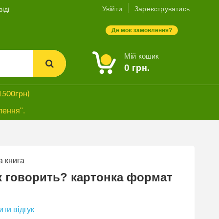
Увійти
Зареєструватись
іді
Де моє замовлення?
Мій кошик
0
грн.
1500грн)
лення".
 книга
к говорить? картонка формат
ти відгук