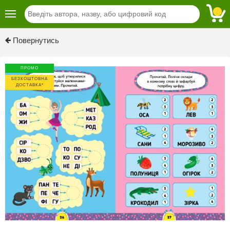
Previous
Next
Повернутись
ПРОМО
БЕЗКОШТОВНА
ДОСТАВКА*