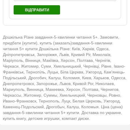
ВІДПРАВИТИ
Дошкільна Різне завдання-5-хвилинки читання 5+. Замовити,
придбати (купити), купить (заказать)завдання-5-хвилинки
читання 5+ купити Дошкільна Різне: Київ, Харків, Одеса,
Дніпропетровськ, Запоріжжя, Львів, Кривий Ріг, Миколаїв,
Маріуполь, Вінниця, Макіївка, Херсон, Полтава, Чернігів,
Черкаси, Житомир, Суми, Хмельницький, Чернівці, Рівне, Івано-
Франківськ, Тернопіль, Луцьк, Біла Церква, Ужгород, Кам'янець-
Подільський, Дрогобич, Калуш, Коломия, Киев, Харьков, Одесса,
Днепропетровск, Запорожье, Львов, Кривой Рог, Николаев,
Мариуполь, Винница, Макеевка, Херсон, Полтава, Чернигов,
Черкассы, Житомир, Суммы, Хмельницкий, Черновцы, Ровно,
Ивано-Франковск, Тернополь, Луцк, Белая Церковь, Ужгород,
Каменец-Подольский, Дрогобыч, Калуш, Коломыя. Ціна (цена)
завдання-5-хвилинки читання 5+ купити. Доставка по украине,
купить книгу, детские игрушки, компакт диски.