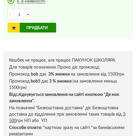
Є в наявності
-
+
ПРИДБАТИ
Кешбек не працює, але працює ПАКУНОК ШКОЛЯРА
Для товарів позначених Промо діє промокод:
Промокод
bob
дає
3% знижки
на замовлення від 1500грн
Промокод
bob5
дає
3 % знижки
(на замовлення меньш
1500грн)
Відслідкувується замовлення на сайті кнопкою "Де моє
замовлення".
На позначені "Безкоштовна доставка" діє Безкоштовна
доставка до відділення при замовленні таких товарів від
3
500
грн НП або УП
Способи оплати:
*
карткою зразу на сайті *за банківськими
реквізитами