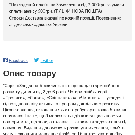
*Накладений платіж на Замовлення від 2 000грн за умови
сплати авансу 500грн. (ТІЛЬКИ НОВА ПОШТА)
Строки
Доставка
вказані по кожній позиці
ї.
Повернення:
Згідно законодавства України
Facebook
Twitter
Опис товару
"Серія «Завдання-5-хвилинки» створена для гармонійного
розвитку дитини від 2 до 6 років. Чотири лінійки серії —
«Прописи», «Логіка», «Світ навколо», «Читання» — укладені
відповідно до віку дитини та програм дошкільного розвитку.
Цікаві завдання, виконання яких потребує орієнтовно 5 хвилин,
спрямовані на те, щоб малюк встиг дізнатися щось нове чи
повторити те, що знає, а головне — отримати задоволення від
навчання. Видання допоможуть розвинути мислення, пам’ять,
увагу, покращити мовленнєві здібності й потренувати дрібну