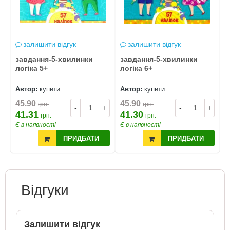
залишити відгук
залишити відгук
завдання-5-хвилинки
завдання-5-хвилинки
з
логіка 5+
логіка 6+
ч
Автор:
купити
Автор:
купити
А
45.90
45.90
4
грн.
грн.
+
-
+
-
+
41.31
41.30
4
грн.
грн.
Є в наявності
Є в наявності
Є
ПРИДБАТИ
ПРИДБАТИ
Відгуки
Залишити відгук