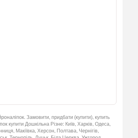
роналіпок. Замовити, придбати (купити), купить
ок купити Дошкільна Різне: Київ, Харків, Одеса,
нниця, Макіївка, Херсон, Полтава, Чернігів,
ьк, Тернопіль, Луцьк, Біла Церква, Ужгород,