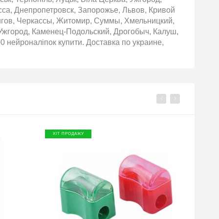
сса, Днепропетровск, Запорожье, Львов, Кривой
игов, Черкассы, Житомир, Суммы, Хмельницкий,
Ужгород, Каменец-Подольский, Дрогобыч, Калуш,
0 нейроналіпок купити. Доставка по украине,
ХІТ ПРОДАЖУ
ХІТ П
ПР
БЕЗКО
ДОСТ