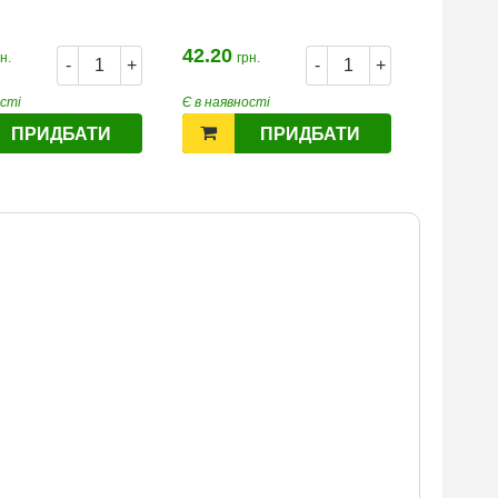
42.20
н.
грн.
-
+
-
+
ості
Є в наявності
ПРИДБАТИ
ПРИДБАТИ