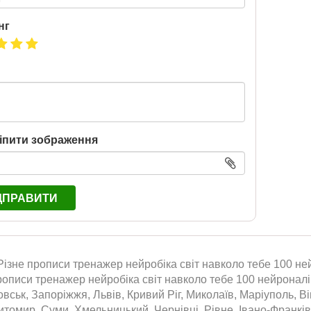
нг
іпити зображення
ДПРАВИТИ
ізне прописи тренажер нейробіка світ навколо тебе 100 ней
рописи тренажер нейробіка світ навколо тебе 100 нейроналіп
вськ, Запоріжжя, Львів, Кривий Ріг, Миколаїв, Маріуполь, Ві
томир, Суми, Хмельницький, Чернівці, Рівне, Івано-Франківс