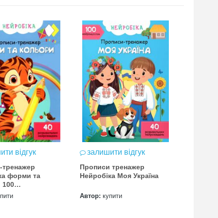
ити відгук
залишити відгук
-тренажер
Прописи тренажер
ка форми та
Нейробіка Моя Україна
 100
ліпок книга
упити
Автор:
купити
л