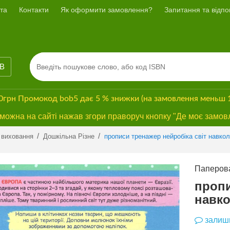
та
Контакти
Як оформити замовлення?
Запитання та відпов
ІВ
00грн
Промокод
bob5
дає
5 % знижки
(на замовлення меньш 
ожна на сайті нажав згори праворуч кнопку "Де моє замов
Previous
Next
/
/
 виховання
Дошкільна Різне
прописи тренажер нейробіка світ навкол
Паперова
пропи
навко
залиши