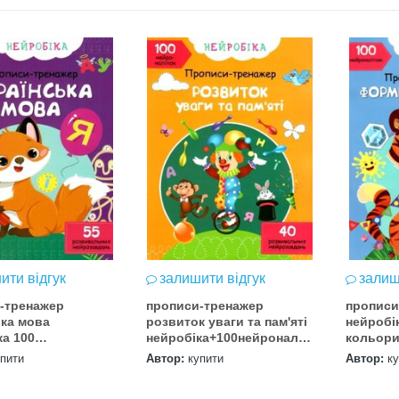
ити відгук
залишити відгук
залиш
-тренажер
прописи-тренажер
прописи
ька мова
розвиток уваги та пам'яті
нейробі
ка 100
нейробіка+100нейроналіпок
кольори
ліпок
книга купити
нейрона
упити
Автор:
купити
Автор:
к
"Криста