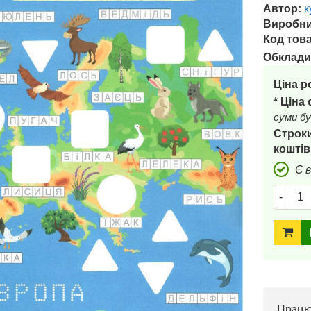
Автор:
к
Виробни
Код това
Обклади
Ціна р
* Ціна
суми бу
Строки
коштів
Є 
-
Прац