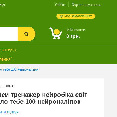
Увійти
Зареєструватись
іді
Де моє замовлення?
Мій кошик
0
грн.
1500грн)
лення".
о тебе 100 нейроналіпок
 книга
си тренажер нейробіка світ
ло тебе 100 нейроналіпок
ти відгук