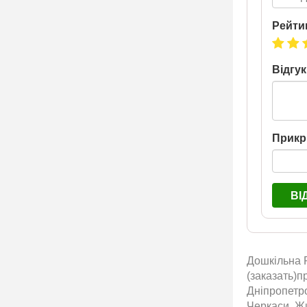
Рейти
Відгук
Прикр
ВІ
Дошкільна Р
(заказать)п
Дніпропетро
Черкаси, Жи