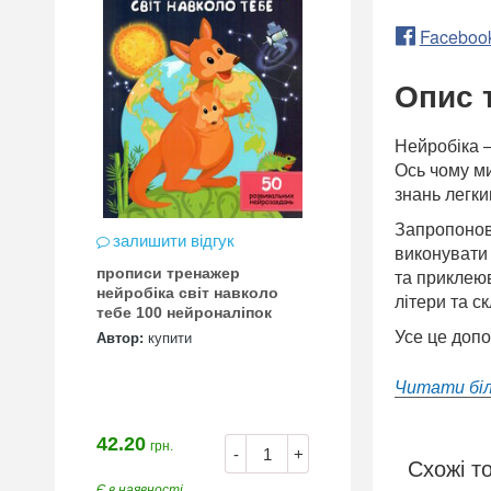
Faceboo
Опис 
Нейробіка 
Ось чому ми
знань легки
Запропонов
залишити відгук
виконувати 
прописи тренажер
та приклеюв
нейробіка світ навколо
літери та с
тебе 100 нейроналіпок
Усе це допо
Автор:
купити
Читати бі
42.20
грн.
-
+
Схожі т
Є в наявності