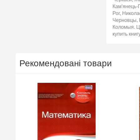
Кам'янець-П
Рог, Никол
Черновцы, 
Коломыя. Ці
купить книг
Рекомендовані товари