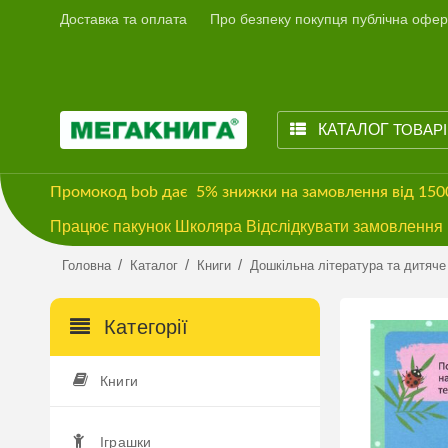
Доставка та оплата
Про безпеку покупця публічна офер
КАТАЛОГ
ТОВАР
Промокод
bob
дає
5% знижки
на замовлення від 15
Працює пакунок Школяра Відслідкувати замовлення м
/
/
/
Головна
Каталог
Книги
Дошкільна література та дитяче
Категорії
Книги
Іграшки