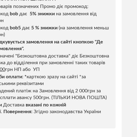
варів позначених Промо діє промокод:
окод
bob
дає
5% знижки
на замовлення від
рн
код
bob5
дає
5 % знижки
(на замовлення меньш
н)
дкувується замовлення на сайті кнопкою "Де
мовлення".
начені "Безкоштовна доставка" діє Безкоштовна
ка до відділення при замовленні таких товарів
500
грн НП або УП
би оплати:
*
карткою зразу на сайті *за
ськими реквізитами
дений платіж на Замовлення від 2 000грн за
 сплати авансу 500грн. (ТІЛЬКИ НОВА ПОШТА)
и
Доставка
вказані по кожній
ї.
Повернення:
Згідно законодавства України