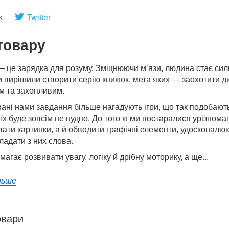
k
Twitter
товару
— це зарядка для розуму. Зміцнюючи м’язи, людина стає си
 вирішили створити серію книжок, мета яких — заохотити д
м та захопливим.
ані нами завдання більше нагадують ігри, що так подобают
їх буде зовсім не нудно. До того ж ми постаралися урізнома
ати картинки, а й обводити графічні елементи, удосконалюю
кладати з них слова.
магає розвивати увагу, логіку й дрібну моторику, а ще...
льше
овари