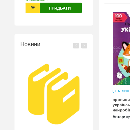
ПРИДБАТИ
Новини
залиш
прописи
українс
нейробі
нейрона
Автор:
к