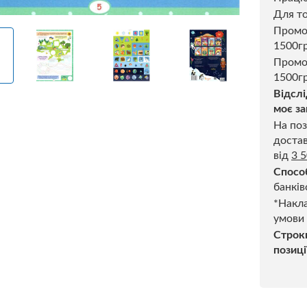
Для то
Пром
1500г
Промо
1500гр
Відслі
моє за
На поз
достав
від
3 
Спосо
банків
*Накла
умови
Строк
позиці