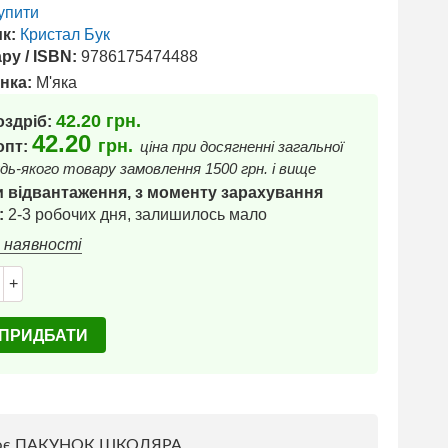
упити
к:
Кристал Бук
ру / ISBN:
9786175474488
нка:
М'яка
42.20
грн.
оздріб:
42.20
грн.
 опт:
ціна при досягненні загальної
дь-якого товару замовлення 1500 грн. і вище
 відвантаження, з моменту зарахування
:
2-3 робочих дня, залишилось мало
в наявності
+
ПРИДБАТИ
ює ПАКУНОК ШКОЛЯРА