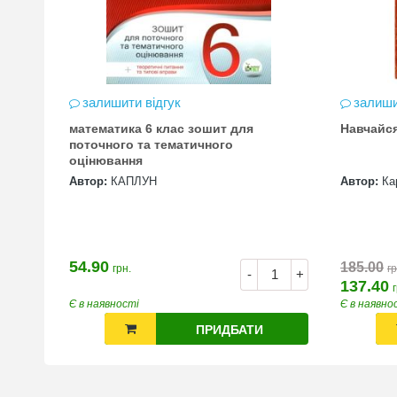
залишити відгук
залиши
математика 6 клас зошит для
Навчайс
цена
поточного та тематичного
оцінювання
Автор:
КАПЛУН
Автор:
Ка
54.90
185.00
грн.
гр
+
-
+
137.40
Є в наявності
Є в наявно
ПРИДБАТИ