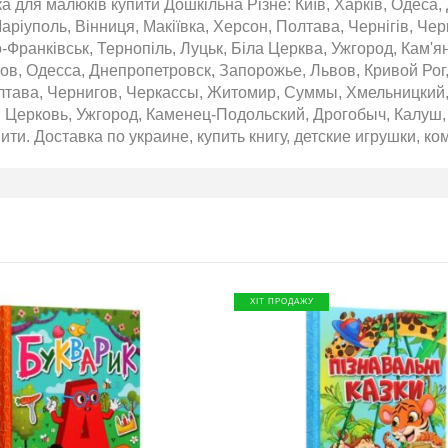
 для малюків купити Дошкільна Різне: Київ, Харків, Одеса, 
аріуполь, Вінниця, Макіївка, Херсон, Полтава, Чернігів, Че
о-Франківськ, Тернопіль, Луцьк, Біла Церква, Ужгород, Кам'
ов, Одесса, Днепропетровск, Запорожье, Львов, Кривой Рог
лтава, Чернигов, Черкассы, Житомир, Суммы, Хмельницкий,
я Церковь, Ужгород, Каменец-Подольский, Дрогобыч, Калуш,
ити. Доставка по украине, купить книгу, детские игрушки, ко
ХІТ ПРОДАЖУ