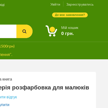
Увійти
Зареєструватись
іді
Де моє замовлення?
Мій кошик
0
грн.
1500грн)
лення".
 книга
ерія розфарбовка для малюків
ти відгук
упити