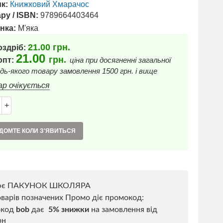
к:
Книжковий Хмарачос
ру / ISBN:
9789664403464
нка:
М'яка
21.00
грн.
оздріб:
21.00
грн.
 опт:
ціна при досягненні загальної
дь-якого товару замовлення 1500 грн. і вище
ар очікується
+
ДОМТЕ КОЛИ З'ЯВИТЬСЯ
ює ПАКУНОК ШКОЛЯРА
варів позначених Промо діє промокод:
окод
bob
дає
5% знижки
на замовлення від
рн