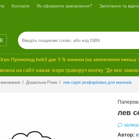
та
Контакти
Як оформити замовлення?
Запитання та відпов
ІВ
00грн
Промокод
bob5
дає
5 % знижки
(на замовлення меньш 
ожна на сайті нажав згори праворуч кнопку "Де моє замов
Previous
Next
/
/
 виховання
Дошкільна Різне
лев серія розфарбовка для малюків
Паперова
лев с
залиши
Автор:
к