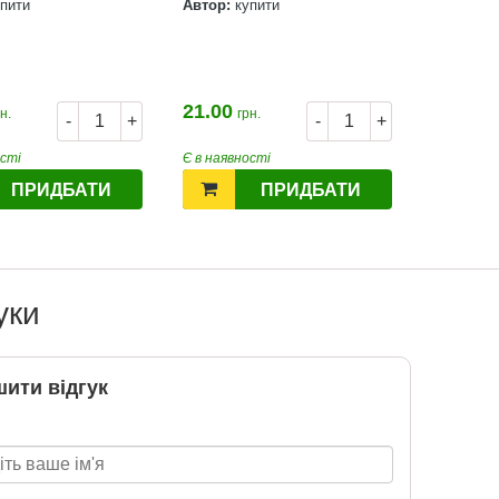
упити
Автор:
купити
21.00
н.
грн.
-
+
-
+
ості
Є в наявності
ПРИДБАТИ
ПРИДБАТИ
уки
ити відгук