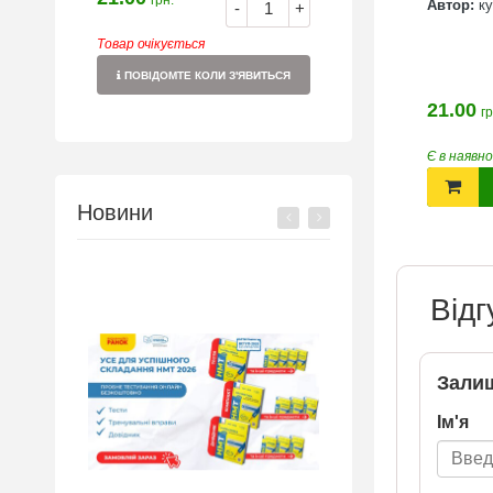
грн.
Автор:
к
-
+
Товар очікується
ПОВІДОМТЕ КОЛИ З'ЯВИТЬСЯ
21.00
гр
Є в наявн
Новини
Відг
Залиш
Ім'я