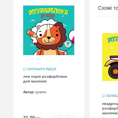
Схожі т
залишити відгук
лев серія розфарбовка
для малюків
Автор:
купити
залиш
квадроц
розфарб
малюків
21.00