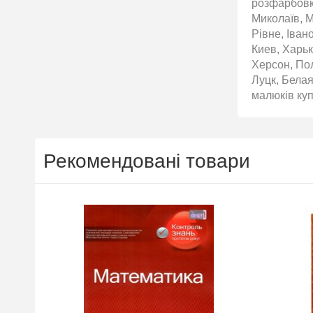
розфарбовка
Миколаїв, М
Рівне, Іван
Киев, Харьк
Херсон, По
Луцк, Бела
малюків куп
Рекомендовані товари