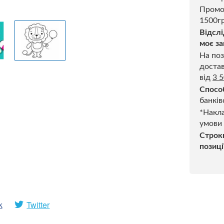
Промо
1500гр
Відслі
моє за
На поз
достав
від
3 
Спосо
банків
*Накла
умови
Строк
позиці
k
Twitter