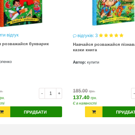
ти відгук
відгуків: 3
я розважайся букварик
Навчайся розважайся пізнав
казки книга
рпенко
Автор:
купити
185.00
н.
грн.
-
+
-
137.40
грн.
грн.
сті
Є в наявності
ПРИДБАТИ
ПРИДБА