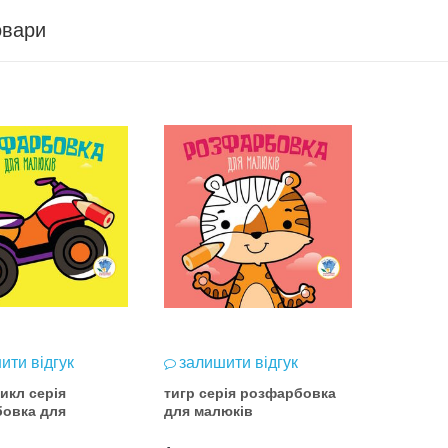
овари
ити відгук
залишити відгук
икл серія
тигр серія розфарбовка
овка для
для малюків