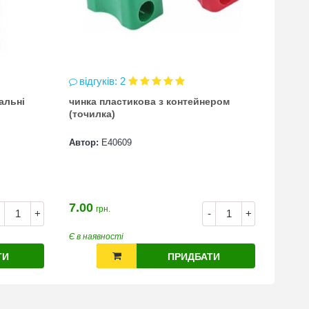
відгуків: 2
відг
альні
чинка пластикова з контейнером
Атлас
(точилка)
всесв
Автор:
Е40609
Автор
7.00
100.0
грн.
+
-
+
74.0
Є в наявності
Є в на
ТИ
ПРИДБАТИ