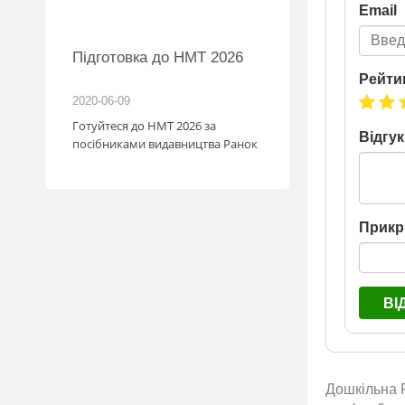
Email
MW
Підготовка до НМТ 2026
іль!
Рейти
2020-06-09
2026-06-18
зігрують
Готуйтеся до НМТ 2026 за
Відгук
: кожна
посібниками видавництва Ранок
с стати
мобіля.
1.07
у посилку
Прикр
май
. Кожна
граш
шансів -
ВІ
а номером
a.ua/win_bmw
Дошкільна Р