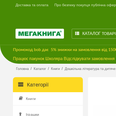
Доставка та оплата
Про безпеку покупця публічна офер
КАТАЛОГ
ТОВАР
Промокод
bob
дає
5% знижки
на замовлення від 15
Працює пакунок Школяра Відслідкувати замовлення м
/
/
/
Головна
Каталог
Книги
Дошкільна література та дитяче
Категорії
Книги
Іграшки