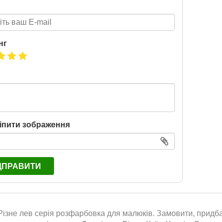
Нова пошта та BMW
розігрують автомобіль!
нг
2020-06-09
Нова пошта та BMW розігрують
автомобіль! Пам’ятайте: кожна
посилка — це один шанс стати
власником нового автомобіля.
Період дії акції: 15.06 - 31.07
Механіка: отримуй одну посилку
іпити зображення
Новою поштою і приймай
участь в розіграші авто. Кожна
посилка = 1 шанс на виграш
Максимальна кількість шансів -
ДПРАВИТИ
15 Реєстрація в акції за номером
телефону Сторінка
акції: http://novaposhta.ua/win_bmw
ізне лев серія розфарбовка для малюків. Замовити, придбати