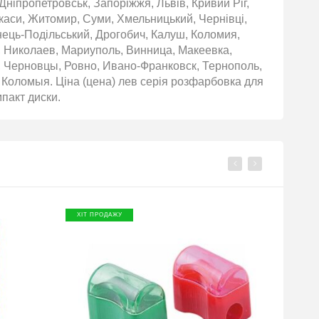
Дніпропетровськ, Запоріжжя, Львів, Кривий Ріг,
ркаси, Житомир, Суми, Хмельницький, Чернівці,
янець-Подільський, Дрогобич, Калуш, Коломия,
, Николаев, Мариуполь, Винница, Макеевка,
 Черновцы, Ровно, Ивано-Франковск, Тернополь,
 Коломыя. Ціна (цена) лев серія розфарбовка для
мпакт диски.
ХІТ ПРОДАЖУ
ХІТ П