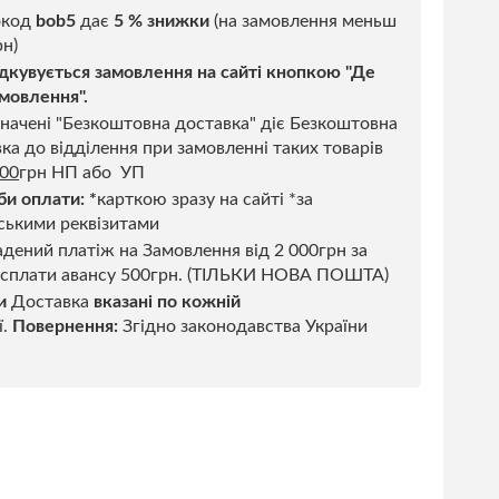
код
bob5
дає
5 % знижки
(на замовлення меньш
н)
дкувується замовлення на сайті кнопкою "Де
мовлення".
начені "Безкоштовна доставка" діє Безкоштовна
ка до відділення при замовленні таких товарів
500
грн НП або УП
би оплати:
*
карткою зразу на сайті *за
ськими реквізитами
дений платіж на Замовлення від 2 000грн за
 сплати авансу 500грн. (ТІЛЬКИ НОВА ПОШТА)
и
Доставка
вказані по кожній
ї.
Повернення:
Згідно законодавства України