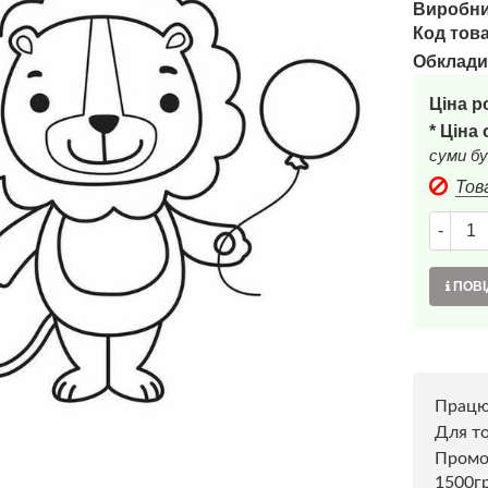
Виробни
Код това
Обклади
Ціна р
* Ціна
суми бу
Тов
-
ПОВІ
Прац
Для то
Пром
1500г