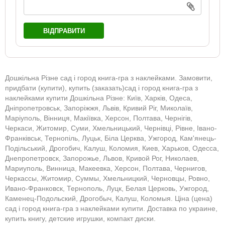
ВІДПРАВИТИ
Дошкільна Різне сад і город книга-гра з наклейками. Замовити,
придбати (купити), купить (заказать)сад і город книга-гра з
наклейками купити Дошкільна Різне: Київ, Харків, Одеса,
Дніпропетровськ, Запоріжжя, Львів, Кривий Ріг, Миколаїв,
Маріуполь, Вінниця, Макіївка, Херсон, Полтава, Чернігів,
Черкаси, Житомир, Суми, Хмельницький, Чернівці, Рівне, Івано-
Франківськ, Тернопіль, Луцьк, Біла Церква, Ужгород, Кам'янець-
Подільський, Дрогобич, Калуш, Коломия, Киев, Харьков, Одесса,
Днепропетровск, Запорожье, Львов, Кривой Рог, Николаев,
Мариуполь, Винница, Макеевка, Херсон, Полтава, Чернигов,
Черкассы, Житомир, Суммы, Хмельницкий, Черновцы, Ровно,
Ивано-Франковск, Тернополь, Луцк, Белая Церковь, Ужгород,
Каменец-Подольский, Дрогобыч, Калуш, Коломыя. Ціна (цена)
сад і город книга-гра з наклейками купити. Доставка по украине,
купить книгу, детские игрушки, компакт диски.