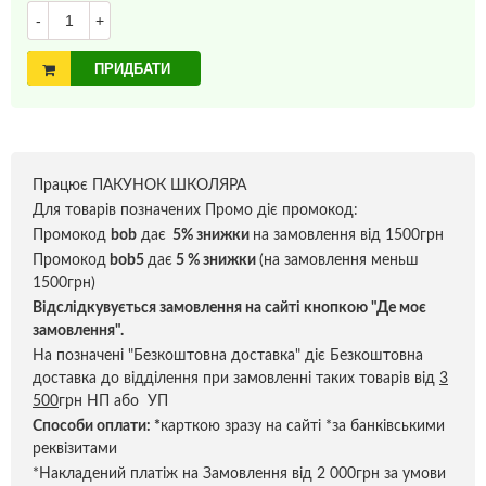
-
+
ПРИДБАТИ
Працює ПАКУНОК ШКОЛЯРА
Для товарів позначених Промо діє промокод:
Промокод
bob
дає
5% знижки
на замовлення від 1500грн
Промокод
bob5
дає
5 % знижки
(на замовлення меньш
1500грн)
Відслідкувується замовлення на сайті кнопкою "Де моє
замовлення".
На позначені "Безкоштовна доставка" діє Безкоштовна
доставка до відділення при замовленні таких товарів від
3
500
грн НП або УП
Способи оплати:
*
карткою зразу на сайті *за банківськими
реквізитами
*Накладений платіж на Замовлення від 2 000грн за умови