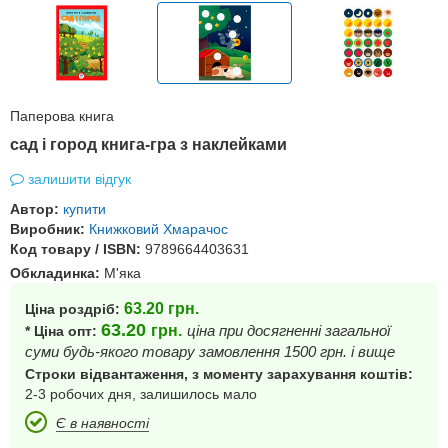
Паперова книга
сад і город книга-гра з наклейками
залишити відгук
Автор:
купити
Виробник:
Книжковий Хмарачос
Код товару / ISBN:
9789664403631
Обкладинка:
М'яка
63.20
грн.
Ціна роздріб:
63.20
грн.
ціна при досягненні загальної
* Ціна опт:
суми будь-якого товару замовлення 1500 грн. і вище
Строки відвантаження, з моменту зарахування коштів:
2-3 робочих дня, залишилось мало
Є в наявності