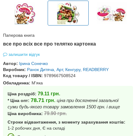
Паперова книга
все про всіх все про телятко картонка
залишити відгук
Автор:
Ірина Сонечко
Виробник:
Ранок Дитяча, Арт, Кенгуру, READBERRY
Код товару / ISBN:
9789667508524
Обкладинка:
М'яка
79.11
грн.
Ціна роздріб:
78.71
грн.
ціна при досягненні загальної
* Ціна опт:
суми будь-якого товару замовлення 1500 грн. і вище
79.90
грн.
Ціна виробника:
Строки відвантаження, з моменту зарахування коштів:
1-2 робочих дня, Є на складі