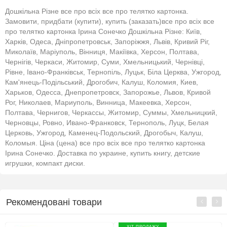
Дошкільна Різне все про всіх все про телятко картонка.
Замовити, придбати (купити), купить (заказать)все про всіх все
про телятко картонка Ірина Сонечко Дошкільна Різне: Київ,
Харків, Одеса, Дніпропетровськ, Запоріжжя, Львів, Кривий Ріг,
Миколаїв, Маріуполь, Вінниця, Макіївка, Херсон, Полтава,
Чернігів, Черкаси, Житомир, Суми, Хмельницький, Чернівці,
Рівне, Івано-Франківськ, Тернопіль, Луцьк, Біла Церква, Ужгород,
Кам'янець-Подільський, Дрогобич, Калуш, Коломия, Киев,
Харьков, Одесса, Днепропетровск, Запорожье, Львов, Кривой
Рог, Николаев, Мариуполь, Винница, Макеевка, Херсон,
Полтава, Чернигов, Черкассы, Житомир, Суммы, Хмельницкий,
Черновцы, Ровно, Ивано-Франковск, Тернополь, Луцк, Белая
Церковь, Ужгород, Каменец-Подольский, Дрогобыч, Калуш,
Коломыя. Ціна (цена) все про всіх все про телятко картонка
Ірина Сонечко. Доставка по украине, купить книгу, детские
игрушки, компакт диски.
Рекомендовані товари
ХІТ ПРОДАЖУ