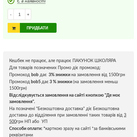
Є в наявності
-
+
ПРИДБАТИ
Кешбек не працює, але працює ПАКУНОК ШКОЛЯРА
Для товарів позначених Промо діє промокод:
Промокод
bob
дає
3% знижки
на замовлення від 1500грн
Промокод
bob5
дає
3 % знижки
(на замовлення меньш
1500грн)
Відслідкувується замовлення на сайті кнопкою "Де моє
замовлення".
На позначені "Безкоштовна доставка" діє Безкоштовна
доставка до відділення при замовленні таких товарів від
3
500
грн НП або УП
Способи оплати:
*
карткою зразу на сайті *за банківськими
реквізитами