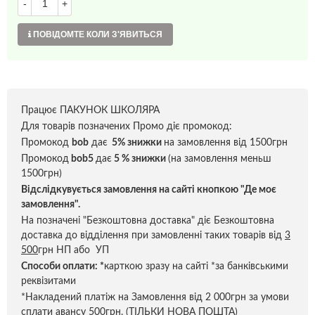
-
+
ПОВІДОМТЕ КОЛИ З'ЯВИТЬСЯ
Працює ПАКУНОК ШКОЛЯРА
Для товарів позначених Промо діє промокод:
Промокод
bob
дає
5% знижки
на замовлення від 1500грн
Промокод
bob5
дає
5 % знижки
(на замовлення меньш
1500грн)
Відслідкувується замовлення на сайті кнопкою "Де моє
замовлення".
На позначені "Безкоштовна доставка" діє Безкоштовна
доставка до відділення при замовленні таких товарів від
3
500
грн НП або УП
Способи оплати:
*
карткою зразу на сайті *за банківськими
реквізитами
*Накладений платіж на Замовлення від 2 000грн за умови
сплати авансу 500грн. (ТІЛЬКИ НОВА ПОШТА)