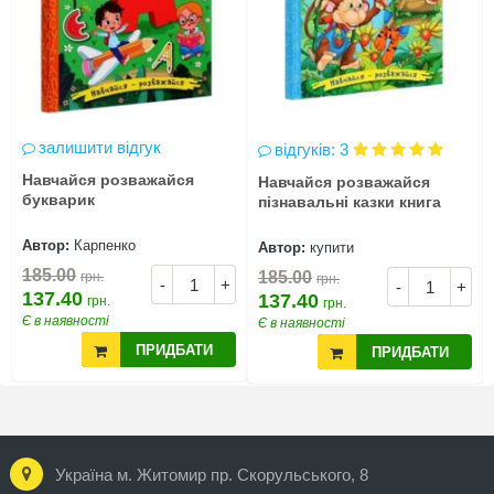
залишити відгук
відгуків: 3
Навчайся розважайся
Навчайся розважайся
букварик
пізнавальні казки книга
Автор:
Карпенко
Автор:
купити
185.00
185.00
грн.
грн.
-
+
-
+
137.40
137.40
грн.
грн.
Є в наявності
Є в наявності
ПРИДБАТИ
ПРИДБАТИ
Україна м. Житомир пр. Скорульського, 8