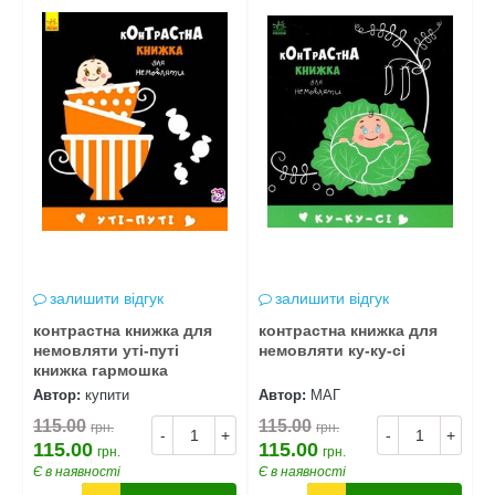
залишити відгук
залишити відгук
контрастна книжка для
контрастна книжка для
к
немовляти уті-путі
немовляти ку-ку-сі
н
книжка гармошка
Автор:
купити
Автор:
МАГ
А
115.00
115.00
1
грн.
грн.
+
-
+
-
+
115.00
115.00
1
грн.
грн.
Є в наявності
Є в наявності
Є