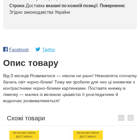
Строки
Доставка
вказані по кожній позиці
ї.
Повернення:
Згідно законодавства України
Facebook
Twitter
Опис товару
Від 0 місяців Розвиватися — ніколи не рано! Немовлята спочатку
бачать світ чорно-білим! Тому ми зробили для них ці книжечки з
контрастними чорно-білими картинками. Поставте книжку в
ліжечку — малюк із великою цікавістю її розглядатиме й
водночас розвиватиметься!
Схожі товари
Previous
Next
БЕЗКОШТОВНА
БЕЗКОШТОВНА
ДОСТАВКА*
ДОСТАВКА*