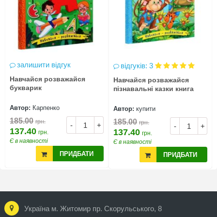
залишити відгук
відгуків: 3
Навчайся розважайся
Навчайся розважайся
букварик
пізнавальні казки книга
Автор:
Карпенко
Автор:
купити
185.00
185.00
грн.
грн.
-
+
-
+
137.40
137.40
грн.
грн.
Є в наявності
Є в наявності
ПРИДБАТИ
ПРИДБАТИ
Україна м. Житомир пр. Скорульського, 8