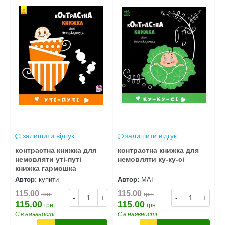
залишити відгук
залишити відгук
контрастна книжка для
контрастна книжка для
к
немовляти уті-путі
немовляти ку-ку-сі
н
книжка гармошка
Автор:
купити
Автор:
МАГ
А
115.00
115.00
1
грн.
грн.
+
-
+
-
+
115.00
115.00
1
грн.
грн.
Є в наявності
Є в наявності
Є