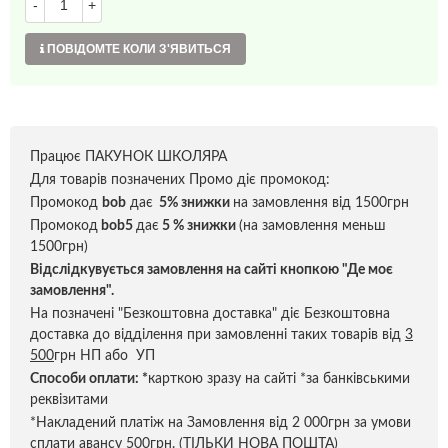
-
+
ПОВІДОМТЕ КОЛИ З'ЯВИТЬСЯ
Працює ПАКУНОК ШКОЛЯРА
Для товарів позначених Промо діє промокод:
Промокод
bob
дає
5% знижки
на замовлення від 1500грн
Промокод
bob5
дає
5 % знижки
(на замовлення меньш
1500грн)
Відслідкувується замовлення на сайті кнопкою "Де моє
замовлення".
На позначені "Безкоштовна доставка" діє Безкоштовна
доставка до відділення при замовленні таких товарів від
3
500
грн НП або УП
Способи оплати:
*
карткою зразу на сайті *за банківськими
реквізитами
*Накладений платіж на Замовлення від 2 000грн за умови
сплати авансу 500грн. (ТІЛЬКИ НОВА ПОШТА)