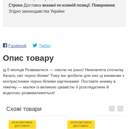
Строки
Доставка
вказані по кожній позиці
ї.
Повернення:
Згідно законодавства України
Facebook
Twitter
Опис товару
ід 0 місяців Розвиватися — ніколи не рано! Немовлята спочатку
бачать світ чорно-білим! Тому ми зробили для них ці книжечки з
контрастними чорно-білими картинками. Поставте книжку в
ліжечку — малюк із великою цікавістю її розглядатиме й
водночас розвиватиметься!
Схожі товари
Previous
Next
БЕЗКОШТОВНА
БЕЗКОШТОВНА
ДОСТАВКА*
ДОСТАВКА*