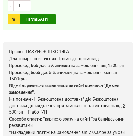
-
+
ПРИДБАТИ
Працює ПАКУНОК ШКОЛЯРА
Для товарів позначених Промо діє промокод:
Промокод
bob
дає
5% знижки
на замовлення від 1500грн
Промокод
bob5
дає
5 % знижки
(на замовлення меньш
1500грн)
Відслідкувується замовлення на сайті кнопкою "Де моє
замовлення".
На позначені "Безкоштовна доставка" діє Безкоштовна
доставка до відділення при замовленні таких товарів від
3
500
грн НП або УП
Способи оплати:
*
карткою зразу на сайті *за банківськими
реквізитами
*Накладений платіж на Замовлення від 2 000грн за умови