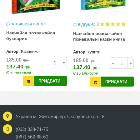
залишити відгук
відгуків: 3
Навчайся розважайся
Навчайся розважайся
букварик
пізнавальні казки книга
Автор:
Карпенко
Автор:
купити
185.00
185.00
грн.
грн.
-
+
-
+
137.40
137.40
грн.
грн.
Є в наявності
Є в наявності
ПРИДБАТИ
ПРИДБАТИ
Україна м. Житомир пр. Скорульського, 8
(093) 338-71-75
(067) 562-68-60