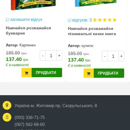
залишити відгук
відгуків: 3
Навчайся розважайся
Навчайся розважайся
букварик
пізнавальні казки книга
Автор:
Карпенко
Автор:
купити
185.00
185.00
грн.
грн.
-
+
-
+
137.40
137.40
грн.
грн.
Є в наявності
Є в наявності
ПРИДБАТИ
ПРИДБАТИ
Україна м. Житомир пр. Скорульського, 8
(093) 338-71-75
(067) 562-68-60