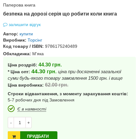
Паперова книга
безпека на дорозі серія що робити коли книга
залишити відгук
Автор:
купити
Виробник:
Торсінг
Код товару / ISBN:
9786175240489
Обкладинка:
М'яка
44.30
грн.
Ціна роздріб:
44.30
грн.
ціна при досягненні загальної
* Ціна опт:
суми будь-якого товару замовлення 1500 грн. і вище
62.00
грн.
Ціна виробника:
Строки відвантаження, з моменту зарахування коштів:
5-7 робочих дня під Замовлення
Є в наявності
-
+
ПРИДБАТИ