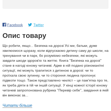
Facebook
Twitter
Опис товару
Що робити, якщо... Безпека на дорозі Усі ми, батьки, дуже
хвилюємося щоразу, коли відпускаємо дитину саму до школи, на
тренування чи в парк, бо розуміємо небезпеки, які можуть
завдати шкоди здоров'ю та життю. Книга ''Безпека на дорозі''
стане в нагоді юному читачеві. Адже в ній подано різноманітні
ситуації, які можуть трапитися з дитиною в дорозі: чи то
проїхала свою зупинку, чи то стороння людина пропонує
підвезти тощо. Також представлено чекліст – це пам'ятка про те,
як треба діяти в тій чи іншій ситуації. У кінці кожної історії юному
читачеві запропонована рубрика ''Перевір себе'', завдання в якій
він виконає за...
Читати більше