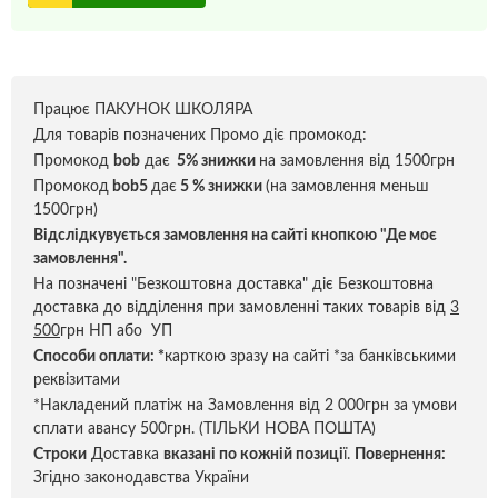
Працює ПАКУНОК ШКОЛЯРА
Для товарів позначених Промо діє промокод:
Промокод
bob
дає
5% знижки
на замовлення від 1500грн
Промокод
bob5
дає
5 % знижки
(на замовлення меньш
1500грн)
Відслідкувується замовлення на сайті кнопкою "Де моє
замовлення".
На позначені "Безкоштовна доставка" діє Безкоштовна
доставка до відділення при замовленні таких товарів від
3
500
грн НП або УП
Способи оплати:
*
карткою зразу на сайті *за банківськими
реквізитами
*Накладений платіж на Замовлення від 2 000грн за умови
сплати авансу 500грн. (ТІЛЬКИ НОВА ПОШТА)
Строки
Доставка
вказані по кожній позиці
ї.
Повернення:
Згідно законодавства України