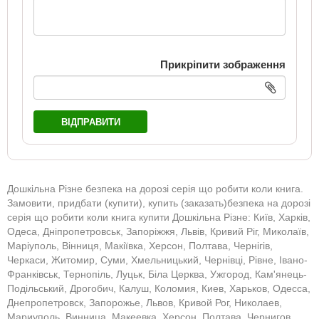
Прикріпити зображення
ВІДПРАВИТИ
Дошкільна Різне безпека на дорозі серія що робити коли книга.
Замовити, придбати (купити), купить (заказать)безпека на дорозі
серія що робити коли книга купити Дошкільна Різне: Київ, Харків,
Одеса, Дніпропетровськ, Запоріжжя, Львів, Кривий Ріг, Миколаїв,
Маріуполь, Вінниця, Макіївка, Херсон, Полтава, Чернігів,
Черкаси, Житомир, Суми, Хмельницький, Чернівці, Рівне, Івано-
Франківськ, Тернопіль, Луцьк, Біла Церква, Ужгород, Кам'янець-
Подільський, Дрогобич, Калуш, Коломия, Киев, Харьков, Одесса,
Днепропетровск, Запорожье, Львов, Кривой Рог, Николаев,
Мариуполь, Винница, Макеевка, Херсон, Полтава, Чернигов,