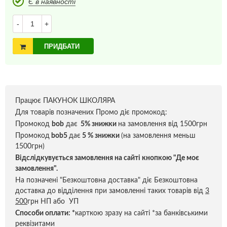
Є в наявності
-
+
ПРИДБАТИ
Працює ПАКУНОК ШКОЛЯРА
Для товарів позначених Промо діє промокод:
Промокод
bob
дає
5% знижки
на замовлення від 1500грн
Промокод
bob5
дає
5 % знижки
(на замовлення меньш
1500грн)
Відслідкувується замовлення на сайті кнопкою "Де моє
замовлення".
На позначені "Безкоштовна доставка" діє Безкоштовна
доставка до відділення при замовленні таких товарів від
3
500
грн НП або УП
Способи оплати:
*
карткою зразу на сайті *за банківськими
реквізитами