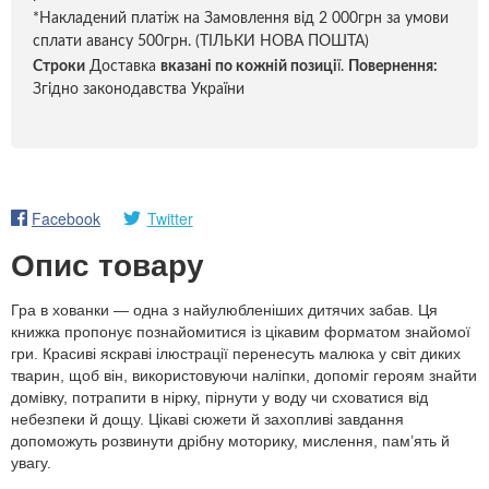
*Накладений платіж на Замовлення від 2 000грн за умови
сплати авансу 500грн. (ТІЛЬКИ НОВА ПОШТА)
Строки
Доставка
вказані по кожній позиці
ї.
Повернення:
Згідно законодавства України
Facebook
Twitter
Опис товару
Гра в хованки — одна з найулюбленіших дитячих забав. Ця
книжка пропонує познайомитися із цікавим форматом знайомої
гри. Красиві яскраві ілюстрації перенесуть малюка у світ диких
тварин, щоб він, використовуючи наліпки, допоміг героям знайти
домівку, потрапити в нірку, пірнути у воду чи сховатися від
небезпеки й дощу. Цікаві сюжети й захопливі завдання
допоможуть розвинути дрібну моторику, мислення, пам’ять й
увагу.