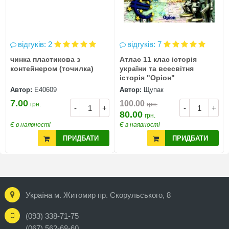
відгуків: 2
відгуків: 7
чинка пластикова з
Атлас 11 клас історія
контейнером (точилка)
україни та всесвітня
історія "Оріон"
Автор:
Е40609
Автор:
Щупак
7.00
100.00
грн.
грн.
-
+
-
+
80.00
грн.
Є в наявності
Є в наявності
ПРИДБАТИ
ПРИДБАТИ
Україна м. Житомир пр. Скорульського, 8
(093) 338-71-75
(067) 562-68-60