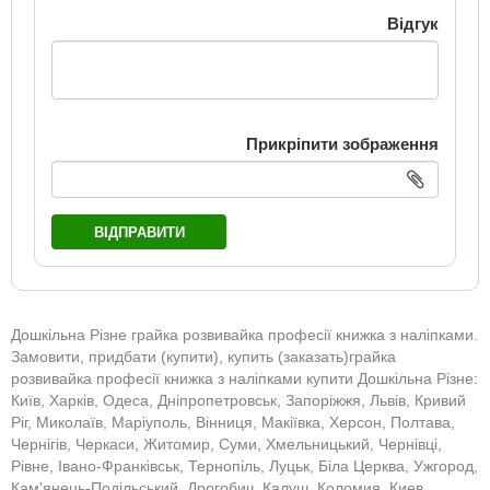
Відгук
Прикріпити зображення
ВІДПРАВИТИ
Дошкільна Різне грайка розвивайка професії книжка з наліпками.
Замовити, придбати (купити), купить (заказать)грайка
розвивайка професії книжка з наліпками купити Дошкільна Різне:
Київ, Харків, Одеса, Дніпропетровськ, Запоріжжя, Львів, Кривий
Ріг, Миколаїв, Маріуполь, Вінниця, Макіївка, Херсон, Полтава,
Чернігів, Черкаси, Житомир, Суми, Хмельницький, Чернівці,
Рівне, Івано-Франківськ, Тернопіль, Луцьк, Біла Церква, Ужгород,
Кам'янець-Подільський, Дрогобич, Калуш, Коломия, Киев,