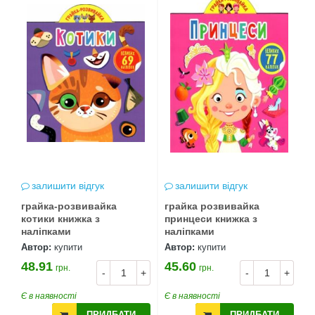
залишити відгук
залишити відгук
грайка-розвивайка
грайка розвивайка
котики книжка з
принцеси книжка з
наліпками
наліпками
Автор:
купити
Автор:
купити
48.91
45.60
грн.
грн.
-
+
-
+
Є в наявності
Є в наявності
ПРИДБАТИ
ПРИДБАТИ