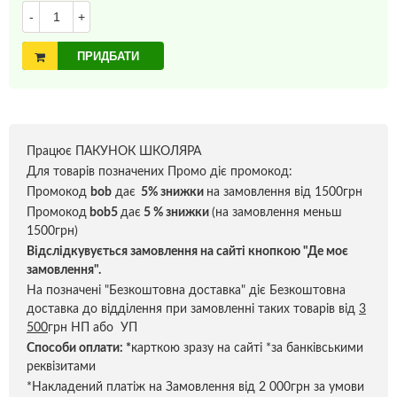
-
+
ПРИДБАТИ
Працює ПАКУНОК ШКОЛЯРА
Для товарів позначених Промо діє промокод:
Промокод
bob
дає
5% знижки
на замовлення від 1500грн
Промокод
bob5
дає
5 % знижки
(на замовлення меньш
1500грн)
Відслідкувується замовлення на сайті кнопкою "Де моє
замовлення".
На позначені "Безкоштовна доставка" діє Безкоштовна
доставка до відділення при замовленні таких товарів від
3
500
грн НП або УП
Способи оплати:
*
карткою зразу на сайті *за банківськими
реквізитами
*Накладений платіж на Замовлення від 2 000грн за умови