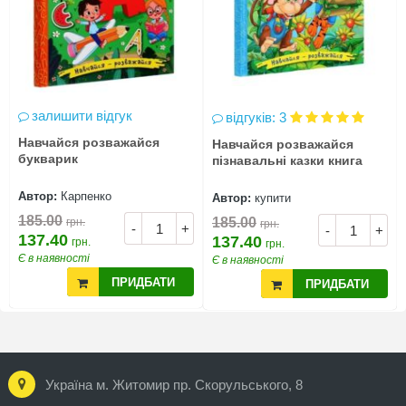
залишити відгук
відгуків: 3
Навчайся розважайся
Навчайся розважайся
букварик
пізнавальні казки книга
Автор:
Карпенко
Автор:
купити
185.00
185.00
грн.
грн.
-
+
-
+
137.40
137.40
грн.
грн.
Є в наявності
Є в наявності
ПРИДБАТИ
ПРИДБАТИ
Україна м. Житомир пр. Скорульського, 8