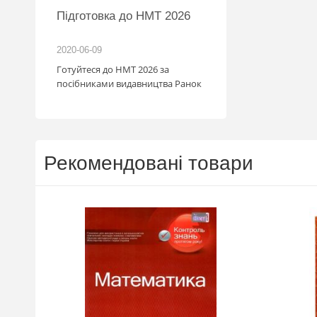
MW
Підготовка до НМТ 2026
іль!
2020-06-09
2026-06-18
зігрують
Готуйтеся до НМТ 2026 за
: кожна
посібниками видавництва Ранок
с стати
мобіля.
1.07
у посилку
май
Рекомендовані товари
. Кожна
граш
шансів -
а номером
a.ua/win_bmw