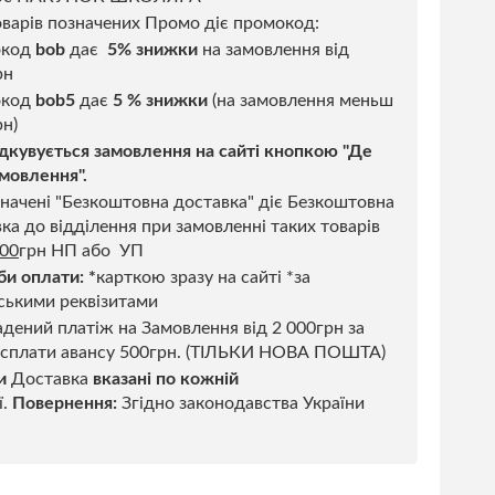
варів позначених Промо діє промокод:
окод
bob
дає
5% знижки
на замовлення від
рн
код
bob5
дає
5 % знижки
(на замовлення меньш
н)
дкувується замовлення на сайті кнопкою "Де
мовлення".
начені "Безкоштовна доставка" діє Безкоштовна
ка до відділення при замовленні таких товарів
500
грн НП або УП
би оплати:
*
карткою зразу на сайті *за
ськими реквізитами
дений платіж на Замовлення від 2 000грн за
 сплати авансу 500грн. (ТІЛЬКИ НОВА ПОШТА)
и
Доставка
вказані по кожній
ї.
Повернення:
Згідно законодавства України