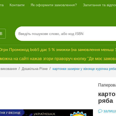
та
Контакти
Як оформити замовлення?
Запитання та відпов
ІВ
00грн
Промокод
bob5
дає
5 % знижки
(на замовлення меньш 
ожна на сайті нажав згори праворуч кнопку "Де моє замов
Previous
Next
/
/
 виховання
Дошкільна Різне
картонки зазирни у віконце курочка ряб
Паперова
карто
ряба
залиши