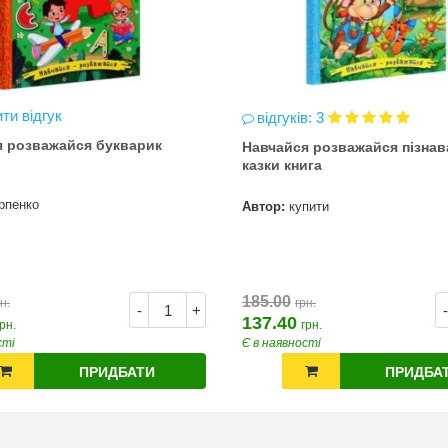
ти відгук
відгуків: 3
я розважайся букварик
Навчайся розважайся пізнав
казки книга
рпенко
Автор:
купити
185.00
н.
грн.
-
+
-
137.40
грн.
грн.
сті
Є в наявності
ПРИДБАТИ
ПРИДБА