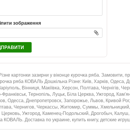
іпити зображення
ДПРАВИТИ
ізне картонки зазирни у віконце курочка ряба. Замовити, пр
урочка ряба КОВАЛЬ Дошкільна Різне: Київ, Харків, Одеса, Д
аріуполь, Вінниця, Макіївка, Херсон, Полтава, Чернігів, Че
о-Франківськ, Тернопіль, Луцьк, Біла Церква, Ужгород, Кам'
ов, Одесса, Днепропетровск, Запорожье, Львов, Кривой Рог
лтава, Чернигов, Черкассы, Житомир, Суммы, Хмельницкий,
 Церковь, Ужгород, Каменец-Подольский, Дрогобыч, Калуш, 
а КОВАЛЬ. Доставка по украине, купить книгу, детские игруш