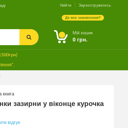
Увійти
Зареєструватись
іді
Де моє замовлення?
Мій кошик
0
грн.
1500грн)
лення".
а
 книга
нки зазирни у віконце курочка
ти відгук