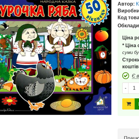
Автор:
Виробни
Код това
Обклади
Ціна р
* Ціна
суми бу
Строки
коштів
Є 
-
Прац