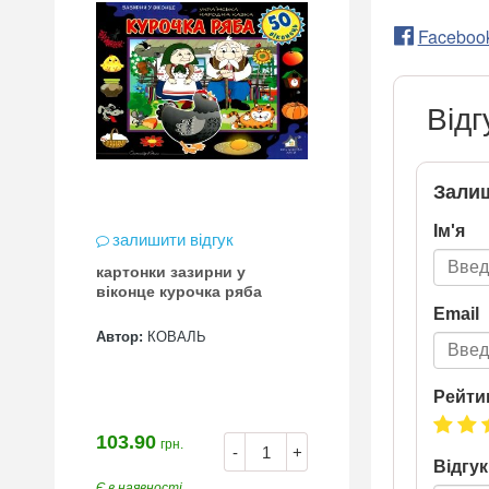
Faceboo
Відг
Залиш
Ім'я
залишити відгук
картонки зазирни у
віконце курочка ряба
Email
Автор:
КОВАЛЬ
Рейти
103.90
грн.
-
+
Відгук
Є в наявності