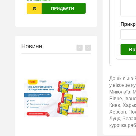
ПРИДБАТИ
Прикр
Новини
ВІ
Дошкільна Р
у віконце к
Миколаїв, М
Рівне, Іван
Киев, Харьк
Херсон, По
Луцк, Белая
курочка ряб