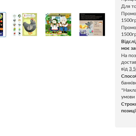
Для то
Пром
1500г
Промо
1500гр
Відслі
моє за
На поз
достав
від
3 
Спосо
банків
*Накла
умови
Строк
позиці