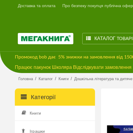
Доставка та оплата
Про безпеку покупця публічна офер
КАТАЛОГ
ТОВАР
Промокод
bob
дає
5% знижки
на замовлення від 15
Працює пакунок Школяра Відслідкувати замовлення м
/
/
/
Головна
Каталог
Книги
Дошкільна література та дитяче
Категорії
Книги
Іграшки