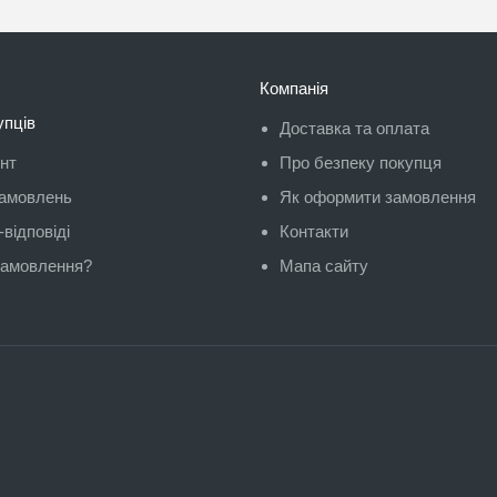
Компанія
упців
Доставка та оплата
унт
Про безпеку покупця
замовлень
Як оформити замовлення
відповіді
Контакти
замовлення?
Мапа сайту