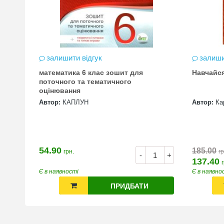
залишити відгук
залиши
математика 6 клас зошит для
Навчайс
цена
поточного та тематичного
оцінювання
Автор:
КАПЛУН
Автор:
Ка
54.90
185.00
грн.
гр
+
-
+
137.40
Є в наявності
Є в наявно
ПРИДБАТИ