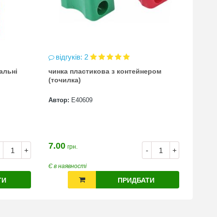
відгуків: 2
відг
альні
чинка пластикова з контейнером
Атлас
(точилка)
всесв
Автор:
Е40609
Автор
7.00
100.0
грн.
+
-
+
80.0
Є в наявності
Є в на
ТИ
ПРИДБАТИ