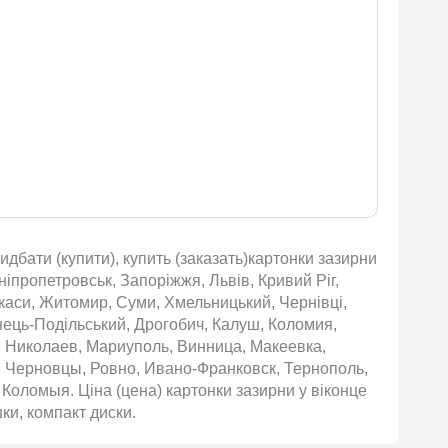
идбати (купити), купить (заказать)картонки зазирни
ніпропетровськ, Запоріжжя, Львів, Кривий Ріг,
ркаси, Житомир, Суми, Хмельницький, Чернівці,
янець-Подільський, Дрогобич, Калуш, Коломия,
, Николаев, Мариуполь, Винница, Макеевка,
 Черновцы, Ровно, Ивано-Франковск, Тернополь,
Коломыя. Ціна (цена) картонки зазирни у віконце
ки, компакт диски.