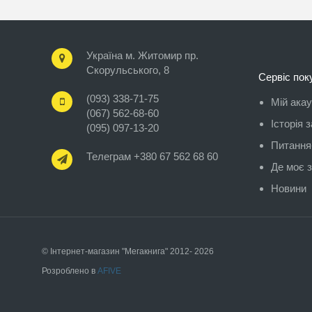
Україна м. Житомир пр.
Скорульського, 8
Сервіс пок
(093) 338-71-75
Мій ака
(067) 562-68-60
Історія 
(095) 097-13-20
Питання-
Телеграм +380 67 562 68 60
Де моє 
Новини
© Інтернет-магазин "Мегакнига" 2012- 2026
Розроблено в
AFIVE