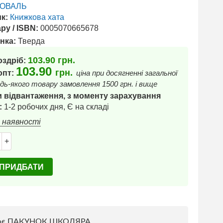
КОВАЛЬ
к:
Книжкова хата
ру / ISBN:
0005070665678
нка:
Тверда
103.90
грн.
оздріб:
103.90
грн.
 опт:
ціна при досягненні загальної
дь-якого товару замовлення 1500 грн. і вище
 відвантаження, з моменту зарахування
:
1-2 робочих дня, Є на складі
в наявності
+
ПРИДБАТИ
ює ПАКУНОК ШКОЛЯРА