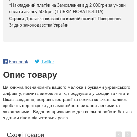
*Накладений платіж на Замовлення від 2 000грн за умови
сплати авансу 500грн. (ТІЛЬКИ НОВА ПОШТА)
Строки
Доставка
вказані по кожній позиці
ї.
Повернення:
Згідно законодавства України
Facebook
Twitter
Опис товару
Ця книжка познайомить вашого малюка з буквами українського
алфавіту, навчить вимовляти їх, поєднувати у склади та читати.
Цікаві завдання, яскраві ілюстрації та велика кількість наліпок
зроблять перші кроки до самостійного читання легкими та
захопливими. Видання призначене для спільної роботи батьків
з дітьми віком від чотирьох років.
Схожі товари
Previous
Next