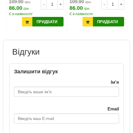
109.90
109.90
1
грн.
грн.
+
-
+
-
+
86.00
86.00
8
грн.
грн.
Є в наявності
Є в наявності
Є
ПРИДБАТИ
ПРИДБАТИ
Відгуки
Залишити відгук
Ім'я
Email