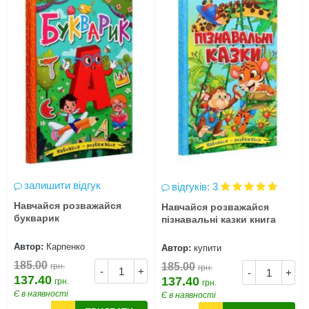
залишити відгук
відгуків: 3
Навчайся розважайся
Навчайся розважайся
букварик
пізнавальні казки книга
Автор:
Карпенко
Автор:
купити
185.00
185.00
грн.
грн.
-
+
-
+
137.40
137.40
грн.
грн.
Є в наявності
Є в наявності