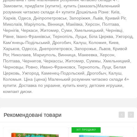
Замовити, придбати (купити), купить (заказать)Маленький
розумник читаємо склади 4+ купити Дошкільна Різне: Київ,
Харків, Одеса, Дніпропетровськ, Запоріжжя, Львів, Кривий Ріг,
Миколаїв, Маріуполь, Вінниця, Макіївка, Херсон, Полтава,
Чернігів, Черкаси, Житомир, Суми, Хмельницький, Чернівці,
Рівне, Івано-Франківськ, Тернопіль, Луцьк, Біла Церква, Ужгород,
Кам'янець-Подільський, Дрогобич, Калуш, Коломия, Киев,
Харьков, Одесса, Днепропетровск, Запорожье, Львов, Кривой
Рог, Николаев, Мариуполь, Винница, Макеевка, Херсон,
Полтава, Чернигов, Черкассы, Житомир, Суммы, Хмельницкий,
Черновцы, Ровно, Ивано-Франковск, Тернополь, Луцк, Белая
Церковь, Ужгород, Каменец-Подольский, Дрогобыч, Калуш,
Коломыя. Ціна (цена) Маленький розумник читаємо склади 4+
купити. Доставка по украине, купить книгу, детские игрушки,
компакт диски.
Рекомендовані товари
ХІТ ПРОДАЖУ