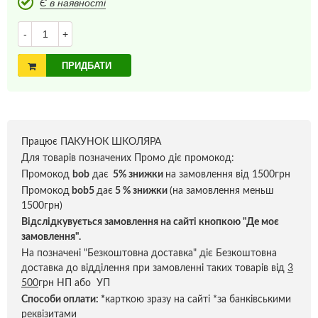
Є в наявності
-
+
ПРИДБАТИ
Працює ПАКУНОК ШКОЛЯРА
Для товарів позначених Промо діє промокод:
Промокод
bob
дає
5% знижки
на замовлення від 1500грн
Промокод
bob5
дає
5 % знижки
(на замовлення меньш
1500грн)
Відслідкувується замовлення на сайті кнопкою "Де моє
замовлення".
На позначені "Безкоштовна доставка" діє Безкоштовна
доставка до відділення при замовленні таких товарів від
3
500
грн НП або УП
Способи оплати:
*
карткою зразу на сайті *за банківськими
реквізитами