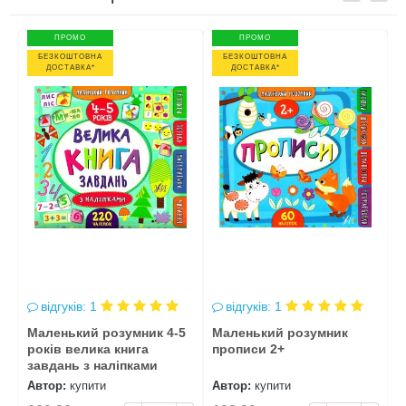
ПРОМО
ПРОМО
БЕЗКОШТОВНА
БЕЗКОШТОВНА
ДОСТАВКА*
ДОСТАВКА*
відгуків: 1
відгуків: 1
4
Маленький розумник 4-5
Маленький розумник
М
років велика книга
прописи 2+
п
завдань з наліпками
Автор:
купити
Автор:
купити
А