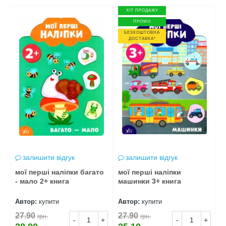
ХІТ ПРОДАЖУ
ПРОМО
БЕЗКОШТОВНА
ДОСТАВКА*
залишити відгук
залишити відгук
мої перші наліпки багато
мої перші наліпки
м
- мало 2+ книга
машинки 3+ книга
0
Автор:
купити
Автор:
купити
А
27.90
27.90
2
грн.
грн.
+
-
+
-
+