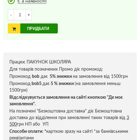
Є в наявності
-
+
ПРИДБАТИ
Працює ПАКУНОК ШКОЛЯРА
Для товарів позначених Промо діє промокод:
Промокод
bob
дає
5% знижки
на замовлення від 1500грн
Промокод
bob5
дає
5 % знижки
(на замовлення меньш
1500грн)
Відслідкувується замовлення на сайті кнопкою "Де моє
замовлення".
На позначені "Безкоштовна доставка" діє Безкоштовна
доставка до відділення при замовленні таких товарів від
3
500
грн НП або УП
Способи оплати:
*
карткою зразу на сайті *за банківськими
реквізитами