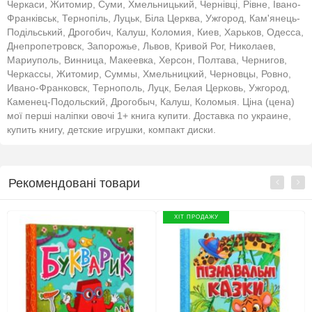
Черкаси, Житомир, Суми, Хмельницький, Чернівці, Рівне, Івано-
Франківськ, Тернопіль, Луцьк, Біла Церква, Ужгород, Кам'янець-
Подільський, Дрогобич, Калуш, Коломия, Киев, Харьков, Одесса,
Днепропетровск, Запорожье, Львов, Кривой Рог, Николаев,
Мариуполь, Винница, Макеевка, Херсон, Полтава, Чернигов,
Черкассы, Житомир, Суммы, Хмельницкий, Черновцы, Ровно,
Ивано-Франковск, Тернополь, Луцк, Белая Церковь, Ужгород,
Каменец-Подольский, Дрогобыч, Калуш, Коломыя. Ціна (цена)
мої перші наліпки овочі 1+ книга купити. Доставка по украине,
купить книгу, детские игрушки, компакт диски.
Рекомендовані товари
ХІТ ПРОДАЖУ