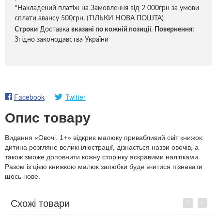
*Накладений платіж на Замовлення від 2 000грн за умови
сплати авансу 500грн. (ТІЛЬКИ НОВА ПОШТА)
Строки
Доставка
вказані по кожній позиці
ї.
Повернення:
Згідно законодавства України
Facebook
Twitter
Опис товару
Видання «Овочі. 1+» відкриє малюку привабливий світ книжок:
дитина розгляне великі ілюстрації, дізнається назви овочів, а
також зможе доповнити кожну сторінку яскравими наліпками.
Разом із цією книжкою малюк залюбки буде вчитися пізнавати
щось нове.
Схожі товари
Previous
Next