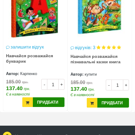
залишити відгук
відгуків: 3
Навчайся розважайся
Навчайся розважайся
букварик
пізнавальні казки книга
Автор:
Карпенко
Автор:
купити
185.00
185.00
грн.
грн.
-
+
-
+
137.40
137.40
грн.
грн.
Є в наявності
Є в наявності
ПРИДБАТИ
ПРИДБАТИ