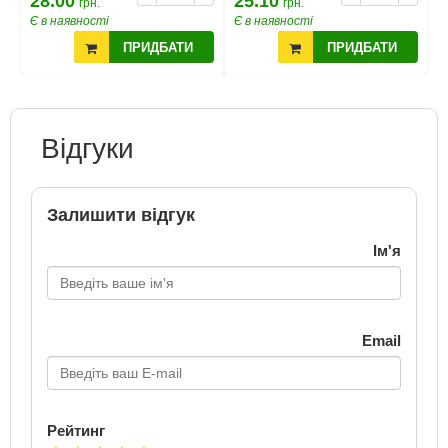
28.00
25.10
2
грн.
грн.
Є в наявності
Є в наявності
Є
ПРИДБАТИ
ПРИДБАТИ
Відгуки
Залишити відгук
Ім'я
Email
Рейтинг