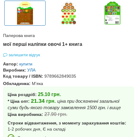
Паперова книга
мої перші наліпки овочі 1+ книга
залишити відгук
Автор:
купити
Виробник:
УЛА
Код товару / ISBN:
9789662849035
Обкладинка:
М'яка
25.10
грн.
Ціна роздріб:
21.34
грн.
ціна при досягненні загальної
* Ціна опт:
суми будь-якого товару замовлення 1500 грн. і вище
27.90
грн.
Ціна виробника:
Строки відвантаження, з моменту зарахування коштів:
1-2 робочих дня, Є на складі