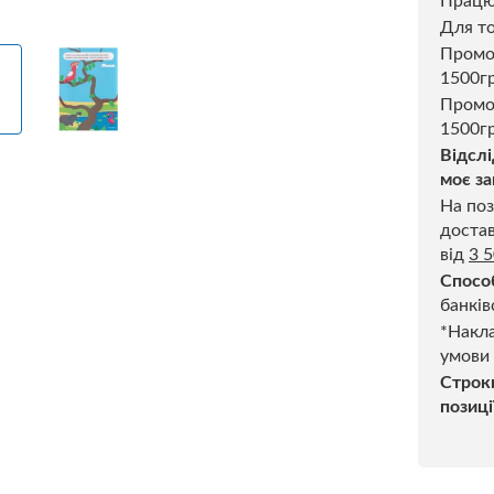
Прац
Для то
Пром
1500г
Промо
1500гр
Відслі
моє за
На поз
достав
від
3 
Спосо
банків
*Накла
умови
Строк
позиці