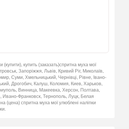
 (купити), купить (заказать)спритна муха мої
тровськ, Запоріжжя, Львів, Кривий Ріг, Миколаїв,
омир, Суми, Хмельницький, Чернівці, Рівне, Івано-
ький, Дрогобич, Калуш, Коломия, Киев, Харьков,
риуполь, Винница, Макеевка, Херсон, Полтава,
 Ивано-Франковск, Тернополь, Луцк, Белая
а (цена) спритна муха мої улюблені наліпки
ки.