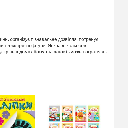
ини, організує пізнавальне дозвілля, потренує
и геометричні фігури. Яскраві, кольорові
устріне відомих йому тваринок і зможе погратися з