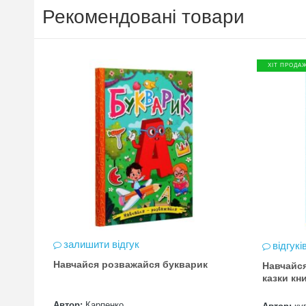
Рекомендовані товари
ХІТ ПРОДА
залишити відгук
відгукі
Навчайся розважайся букварик
Навчайся
казки кн
Автор:
Карпенко