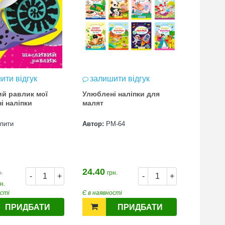
ити відгук
залишити відгук
й равлик мої
Улюблені наліпки для
і наліпки
малят
упити
Автор:
РМ-64
24.40
.
грн.
-
+
-
+
н.
ості
Є в наявності
ПРИДБАТИ
ПРИДБАТИ