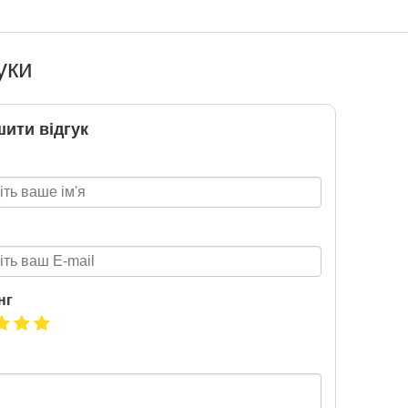
Т 2026
уки
6 за
ити відгук
цтва Ранок
нг