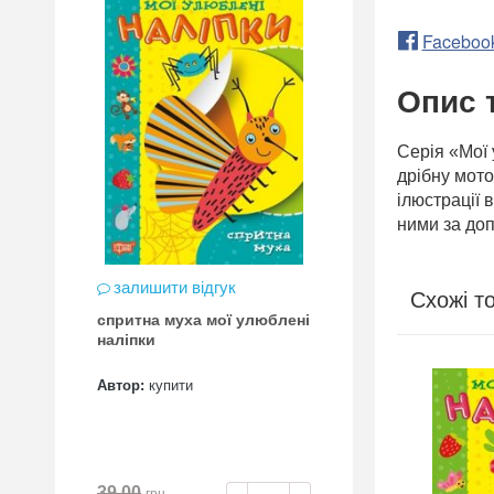
Faceboo
Опис 
Серія «Мої 
дрібну мото
ілюстрації 
ними за до
залишити відгук
Схожі т
спритна муха мої улюблені
наліпки
Автор:
купити
39.00