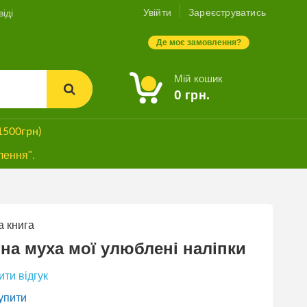
Увійти
Зареєструватись
іді
Де моє замовлення?
Мій кошик
0
грн.
1500грн)
лення".
 книга
на муха мої улюблені наліпки
ти відгук
упити