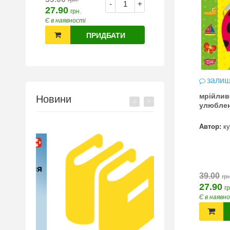
грн.
-
+
27.90
грн.
Є в наявності
ПРИДБАТИ
залиш
мрійлив
Новини
улюблен
Автор:
к
39.00
грн
27.90
гр
Є в наявн