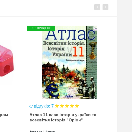
ХІТ ПРОДАЖУ
ХІТ П
зал
відгуків: 7
марке
ером
Атлас 11 клас історія україни та
Centr
всесвітня історія "Оріон"
Автор