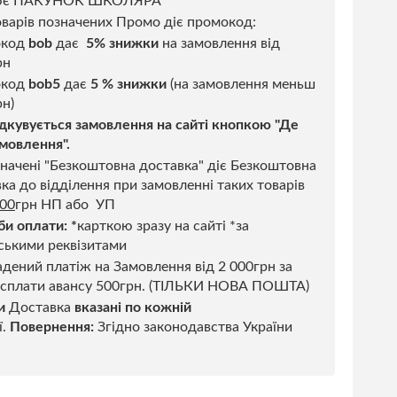
ює ПАКУНОК ШКОЛЯРА
варів позначених Промо діє промокод:
окод
bob
дає
5% знижки
на замовлення від
рн
код
bob5
дає
5 % знижки
(на замовлення меньш
н)
дкувується замовлення на сайті кнопкою "Де
мовлення".
начені "Безкоштовна доставка" діє Безкоштовна
ка до відділення при замовленні таких товарів
500
грн НП або УП
би оплати:
*
карткою зразу на сайті *за
ськими реквізитами
дений платіж на Замовлення від 2 000грн за
 сплати авансу 500грн. (ТІЛЬКИ НОВА ПОШТА)
и
Доставка
вказані по кожній
ї.
Повернення:
Згідно законодавства України