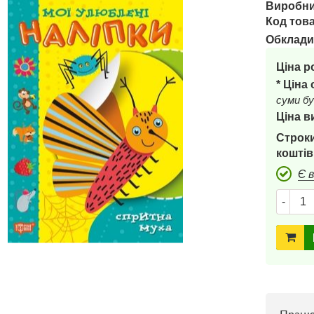
Виробни
Код това
Обклади
Ціна р
* Ціна
суми бу
Ціна в
Строки
коштів
Є 
-