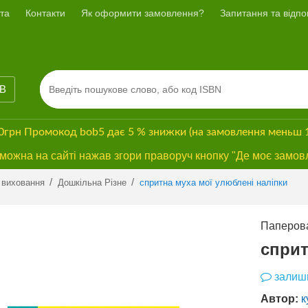
та
Контакти
Як оформити замовлення?
Запитання та відпов
ІВ
00грн
Промокод
bob5
дає
5 % знижки
(на замовлення меньш 
ожна на сайті нажав згори праворуч кнопку "Де моє замов
Previous
Next
/
/
 виховання
Дошкільна Різне
спритна муха мої улюблені наліпки
Паперова
сприт
залиши
Автор:
к