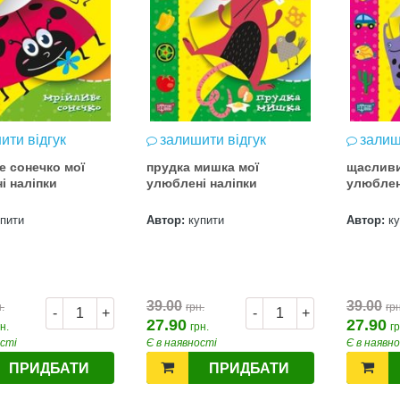
ити відгук
залишити відгук
залиш
е сонечко мої
прудка мишка мої
щасливи
і наліпки
улюблені наліпки
улюблен
упити
Автор:
купити
Автор:
к
39.00
39.00
.
грн.
грн
-
+
-
+
27.90
27.90
н.
грн.
гр
ості
Є в наявності
Є в наявн
ПРИДБАТИ
ПРИДБАТИ