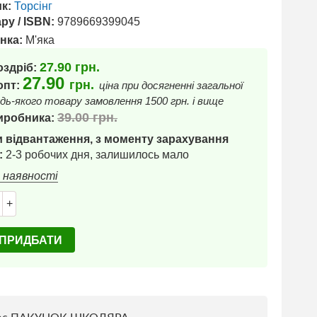
к:
Торсінг
ру / ISBN:
9789669399045
нка:
М'яка
27.90
грн.
оздріб:
27.90
грн.
 опт:
ціна при досягненні загальної
дь-якого товару замовлення 1500 грн. і вище
39.00
грн.
иробника:
 відвантаження, з моменту зарахування
:
2-3 робочих дня, залишилось мало
в наявності
+
ПРИДБАТИ