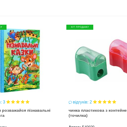
ЖУ
ХІТ ПРОДАЖУ
в: 3
відгуків: 2
 розважайся пізнавальні
чинка пластикова з контейн
ига
(точилка)