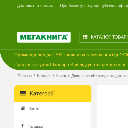
Доставка та оплата
Про безпеку покупця публічна офер
КАТАЛОГ
ТОВАР
Промокод
bob
дає
5% знижки
на замовлення від 15
Працює пакунок Школяра Відслідкувати замовлення м
/
/
/
Головна
Каталог
Книги
Дошкільна література та дитяче
Категорії
Книги
Іграшки