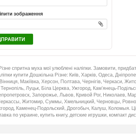
іпити зображення
ДПРАВИТИ
ізне спритна муха мої улюблені наліпки. Замовити, придбати
ліпки купити Дошкільна Різне: Київ, Харків, Одеса, Дніпропе
Вінниця, Макіївка, Херсон, Полтава, Чернігів, Черкаси, Жит
 Тернопіль, Луцьк, Біла Церква, Ужгород, Кам'янець-Подільс
епропетровск, Запорожье, Львов, Кривой Рог, Николаев, Ма
Черкассы, Житомир, Суммы, Хмельницкий, Черновцы, Ровно,
город, Каменец-Подольский, Дрогобыч, Калуш, Коломыя. Цін
тавка по украине, купить книгу, детские игрушки, компакт дис