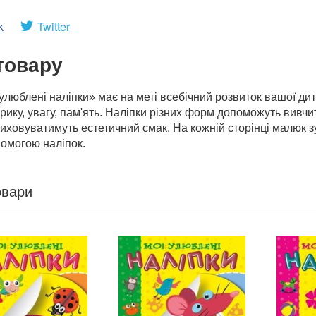
k
Twitter
товару
улюблені наліпки» має на меті всебічний розвиток вашої дит
рику, увагу, пам'ять. Наліпки різних форм допоможуть вивчит
виховуватимуть естетичний смак. На кожній сторінці малюк з
помогою наліпок.
овари