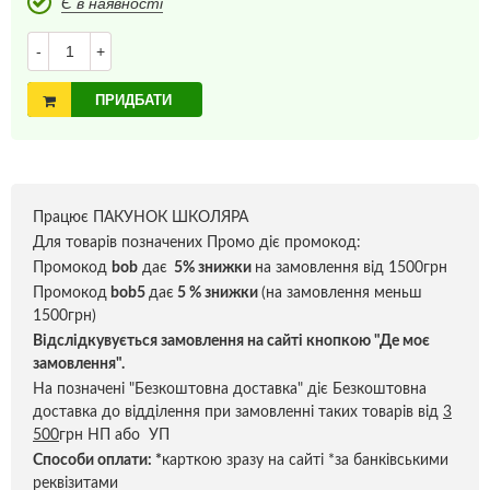
Є в наявності
-
+
ПРИДБАТИ
Працює ПАКУНОК ШКОЛЯРА
Для товарів позначених Промо діє промокод:
Промокод
bob
дає
5% знижки
на замовлення від 1500грн
Промокод
bob5
дає
5 % знижки
(на замовлення меньш
1500грн)
Відслідкувується замовлення на сайті кнопкою "Де моє
замовлення".
На позначені "Безкоштовна доставка" діє Безкоштовна
доставка до відділення при замовленні таких товарів від
3
500
грн НП або УП
Способи оплати:
*
карткою зразу на сайті *за банківськими
реквізитами