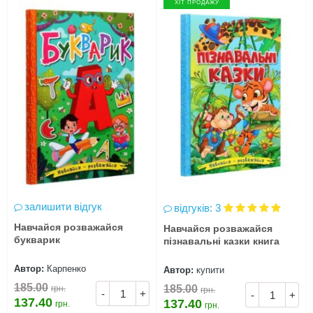
ХІТ ПРОДАЖУ
залишити відгук
відгуків: 3
Навчайся розважайся
Навчайся розважайся
букварик
пізнавальні казки книга
Автор:
Карпенко
Автор:
купити
185.00
185.00
грн.
грн.
-
+
-
+
137.40
137.40
грн.
грн.