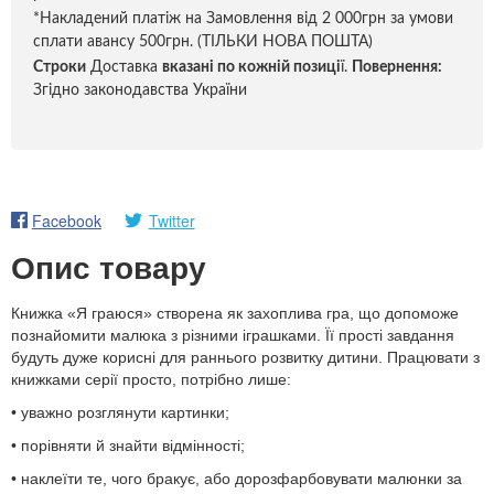
*Накладений платіж на Замовлення від 2 000грн за умови
сплати авансу 500грн. (ТІЛЬКИ НОВА ПОШТА)
Строки
Доставка
вказані по кожній позиці
ї.
Повернення:
Згідно законодавства України
Facebook
Twitter
Опис товару
Книжка «Я граюся» створена як захоплива гра, що допоможе
познайомити малюка з різними іграшками. Її прості завдання
будуть дуже корисні для раннього розвитку дитини. Працювати з
книжками серії просто, потрібно лише:
• уважно розглянути картинки;
• порівняти й знайти відмінності;
• наклеїти те, чого бракує, або дорозфарбовувати малюнки за