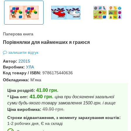
Паперова книга
Порівнялки для найменших я граюся
залишити відгук
Автор:
22015
Виробник:
УЛА
Код товару / ISBN:
9786175440636
Обкладинка:
М'яка
41.00
грн.
Ціна роздріб:
41.00
грн.
ціна при досягненні загальної
* Ціна опт:
суми будь-якого товару замовлення 1500 грн. і вище
49.90
грн.
Ціна виробника:
Строки відвантаження, з моменту зарахування коштів:
1-2 робочих дня, Є на складі