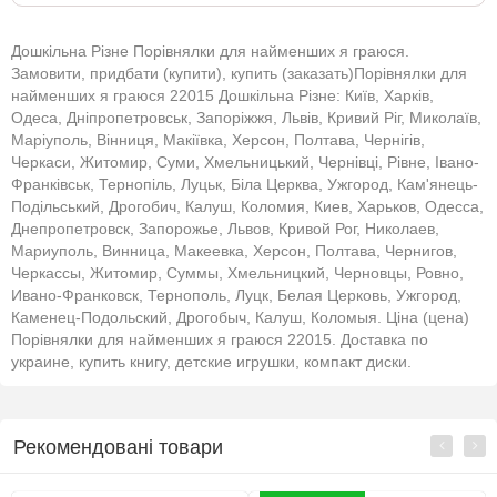
Дошкільна Різне Порівнялки для найменших я граюся.
Замовити, придбати (купити), купить (заказать)Порівнялки для
найменших я граюся 22015 Дошкільна Різне: Київ, Харків,
Одеса, Дніпропетровськ, Запоріжжя, Львів, Кривий Ріг, Миколаїв,
Маріуполь, Вінниця, Макіївка, Херсон, Полтава, Чернігів,
Черкаси, Житомир, Суми, Хмельницький, Чернівці, Рівне, Івано-
Франківськ, Тернопіль, Луцьк, Біла Церква, Ужгород, Кам'янець-
Подільський, Дрогобич, Калуш, Коломия, Киев, Харьков, Одесса,
Днепропетровск, Запорожье, Львов, Кривой Рог, Николаев,
Мариуполь, Винница, Макеевка, Херсон, Полтава, Чернигов,
Черкассы, Житомир, Суммы, Хмельницкий, Черновцы, Ровно,
Ивано-Франковск, Тернополь, Луцк, Белая Церковь, Ужгород,
Каменец-Подольский, Дрогобыч, Калуш, Коломыя. Ціна (цена)
Порівнялки для найменших я граюся 22015. Доставка по
украине, купить книгу, детские игрушки, компакт диски.
Рекомендовані товари