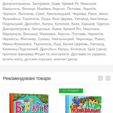
Дніпропетровськ, Запоріжжя, Львів, Кривий Ріг, Миколаїв,
Маріуполь, Вінниця, Макіївка, Херсон, Полтава, Чернігів,
Черкаси, Житомир, Суми, Хмельницький, Чернівці, Рівне, Івано-
Франківськ, Тернопіль, Луцьк, Біла Церква, Ужгород, Кам'янець-
Подільський, Дрогобич, Калуш, Коломия, Киев, Харьков, Одесса,
Днепропетровск, Запорожье, Львов, Кривой Рог, Николаев,
Мариуполь, Винница, Макеевка, Херсон, Полтава, Чернигов,
Черкассы, Житомир, Суммы, Хмельницкий, Черновцы, Ровно,
Ивано-Франковск, Тернополь, Луцк, Белая Церковь, Ужгород,
Каменец-Подольский, Дрогобыч, Калуш, Коломыя. Ціна (цена)
прописи-тренажер Фігури та лінії купити. Доставка по украине,
купить книгу, детские игрушки, компакт диски.
Рекомендовані товари
ХІТ ПРОДАЖУ