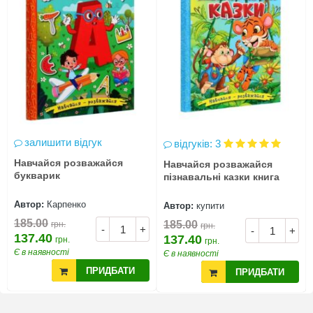
залишити відгук
відгуків: 3
Навчайся розважайся
Навчайся розважайся
букварик
пізнавальні казки книга
Автор:
Карпенко
Автор:
купити
185.00
185.00
грн.
грн.
-
+
-
+
137.40
137.40
грн.
грн.
Є в наявності
Є в наявності
ПРИДБАТИ
ПРИДБАТИ