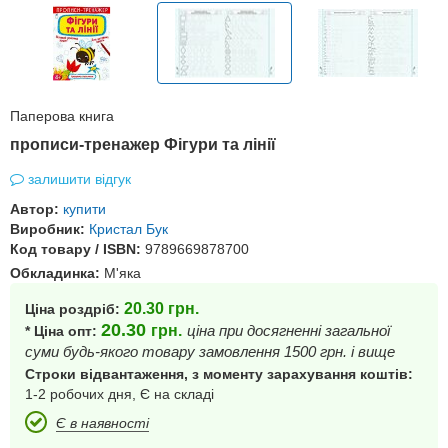
Паперова книга
прописи-тренажер Фігури та лінії
залишити відгук
Автор:
купити
Виробник:
Кристал Бук
Код товару / ISBN:
9789669878700
Обкладинка:
М'яка
20.30
грн.
Ціна роздріб:
20.30
грн.
ціна при досягненні загальної
* Ціна опт:
суми будь-якого товару замовлення 1500 грн. і вище
Строки відвантаження, з моменту зарахування коштів:
1-2 робочих дня, Є на складі
Є в наявності