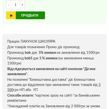
-
+
ПРИДБАТИ
Працює ПАКУНОК ШКОЛЯРА
Для товарів позначених Промо діє промокод:
Промокод
bob
дає
5% знижки
на замовлення від 1500грн
Промокод
bob5
дає
5 % знижки
(на замовлення меньш
1500грн)
Відслідкувується замовлення на сайті кнопкою "Де моє
замовлення".
На позначені "Безкоштовна доставка" діє Безкоштовна
доставка до відділення при замовленні таких товарів від
3
500
грн НП або УП
Способи оплати:
*
карткою зразу на сайті *за банківськими
реквізитами
*Накладений платіж на Замовлення від 2 000грн за умови