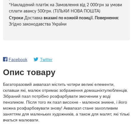
*Накладений платіж на Замовлення від 2 000грн за умови
сплати авансу 500грн. (ТІЛЬКИ НОВА ПОШТА)
Строки
Доставка
вказані по кожній позиці
ї.
Повернення:
Згідно законодавства України
Facebook
Twitter
Опис товару
Багаторазовий аквапазл містить чотири великі елементи,
склавши які, малюк отримає зображення домашніхтулюбленців.
Зібраний пазл потрібно розфарбувати змоченим у воді
пензликом. Після того як пазл висохне - малюнок зникне, і його
можна розфарбовувати знову! Аквапазл стане захопливим
заняттям для маленьких художників, а також для малят, які тількі
вчаться малювати.