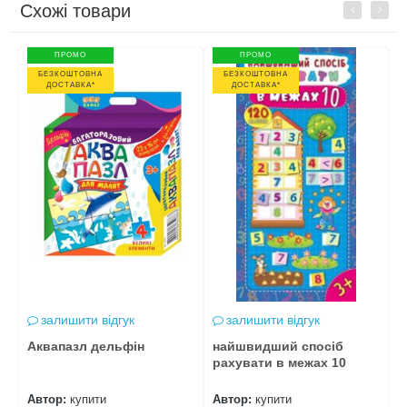
Схожі товари
Previous
Next
ПРОМО
ПРОМО
БЕЗКОШТОВНА
БЕЗКОШТОВНА
ДОСТАВКА*
ДОСТАВКА*
залишити відгук
залишити відгук
Аквапазл дельфін
найшвидший спосіб
а
м
рахувати в межах 10
Автор:
купити
Автор:
купити
А