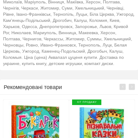
Миколаїв, Маріуполь, Вінниця, Макіївка, Херсон, Полтава,
Чернігів, Черкаси, Житомир, Суми, Хмельницький, Чернівці,
Рівне, Івано-Франківськ, Тернопіль, Луцьк, Біла Церква, Ужгород,
Кам'янець-Подільський, Дрогобич, Калуш, Коломия, Киев,
Харьков, Одесса, Днепропетровск, Запорожье, Львов, Кривой
Рог, Николаев, Мариуполь, Винница, Макеевка, Херсон,
Полтава, Чернигов, Черкассы, Житомир, Суммы, Хмельницкий,
Черновцы, Ровно, Ивано-Франковск, Тернополь, Луцк, Белая
Церковь, Ужгород, Каменец-Подольский, Дрогобыч, Калуш,
Коломыя. Ціна (цена) Аквапазл цуценя купити. Доставка по
украине, купить книгу, детские игрушки, компакт диски.
Рекомендовані товари
ХІТ ПРОДАЖУ