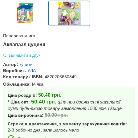
Паперова книга
Аквапазл цуценя
залишити відгук
Автор:
купити
Виробник:
УЛА
Код товару / ISBN:
4820206650849
Обкладинка:
М'яка
50.40
грн.
Ціна роздріб:
50.40
грн.
ціна при досягненні загальної
* Ціна опт:
суми будь-якого товару замовлення 1500 грн. і вище
59.90
грн.
Ціна виробника:
Строки відвантаження, з моменту зарахування коштів:
2-3 робочих дня, залишилось мало