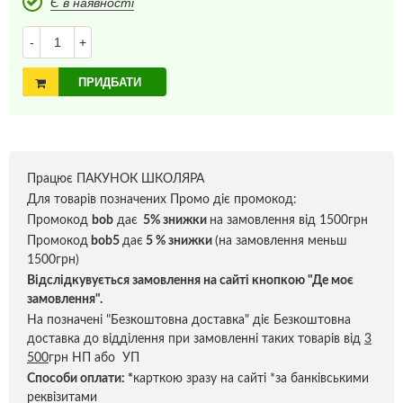
Є в наявності
-
+
ПРИДБАТИ
Працює ПАКУНОК ШКОЛЯРА
Для товарів позначених Промо діє промокод:
Промокод
bob
дає
5% знижки
на замовлення від 1500грн
Промокод
bob5
дає
5 % знижки
(на замовлення меньш
1500грн)
Відслідкувується замовлення на сайті кнопкою "Де моє
замовлення".
На позначені "Безкоштовна доставка" діє Безкоштовна
доставка до відділення при замовленні таких товарів від
3
500
грн НП або УП
Способи оплати:
*
карткою зразу на сайті *за банківськими
реквізитами