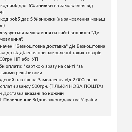
окод
bob
дає
5% знижки
на замовлення від
рн
код
bob5
дає
5 % знижки
(на замовлення меньш
н)
дкувується замовлення на сайті кнопкою "Де
мовлення".
начені "Безкоштовна доставка" діє Безкоштовна
ка до відділення при замовленні таких товарів
500
грн НП або УП
би оплати:
*
карткою зразу на сайті *за
ськими реквізитами
дений платіж на Замовлення від 2 000грн за
 сплати авансу 500грн. (ТІЛЬКИ НОВА ПОШТА)
и
Доставка
вказані по кожній
ї.
Повернення:
Згідно законодавства України