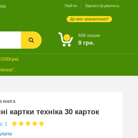
Увійти
Зареєструватись
іді
Де моє замовлення?
Мій кошик
0
грн.
1500грн)
лення".
 книга
БЕЗКОШТОВНА
ДОСТАВКА*
ні картки техніка 30 карток
в: 1
упити