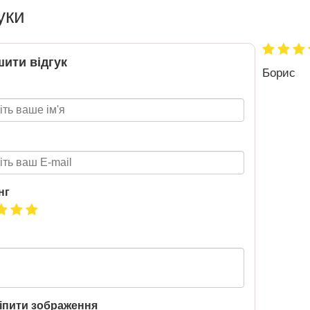
уки
BMW
обіль!
ити відгук
2026-06-18
Борис
озігрують
те: кожна
нс стати
томобіля.
 31.07
ну посилку
ймай
то. Кожна
нг
виграш
ь шансів -
 за номером
hta.ua/win_bmw
іпити зображення