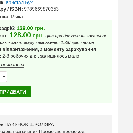
к:
Кристал Бук
ру / ISBN:
9789669870353
нка:
М'яка
128.00
грн.
оздріб:
128.00
грн.
 опт:
ціна при досягненні загальної
дь-якого товару замовлення 1500 грн. і вище
 відвантаження, з моменту зарахування
:
2-3 робочих дня, залишилось мало
в наявності
+
ПРИДБАТИ
ює ПАКУНОК ШКОЛЯРА
варів позначених Промо діє промокод: