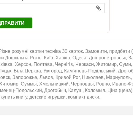
ДПРАВИТИ
ізне розумні картки техніка 30 карток. Замовити, придбати (к
ти Дошкільна Різне: Київ, Харків, Одеса, Дніпропетровськ, З
кіївка, Херсон, Полтава, Чернігів, Черкаси, Житомир, Суми,
Луцьк, Біла Церква, Ужгород, Кам'янець-Подільський, Дрого
овск, Запорожье, Львов, Кривой Рог, Николаев, Мариуполь,
Житомир, Суммы, Хмельницкий, Черновцы, Ровно, Ивано-Фра
менец-Подольский, Дрогобыч, Калуш, Коломыя. Ціна (цена) р
 купить книгу, детские игрушки, компакт диски.