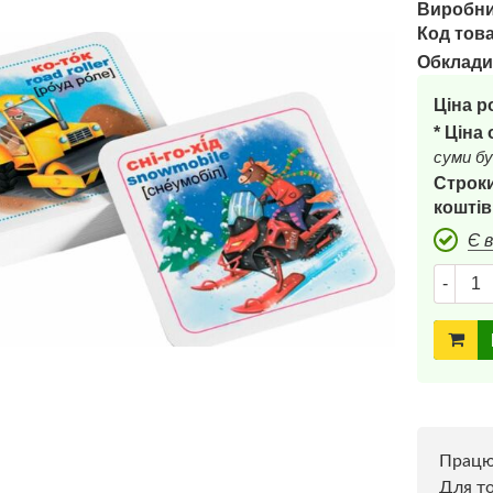
Виробни
Код това
Обклади
Ціна р
* Ціна
суми бу
Строки
коштів
Є 
-
Прац
Для то