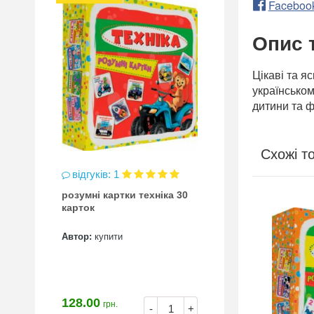
Faceboo
Опис 
Цікаві та я
українськом
дитини та 
Схожі т
відгуків: 1
розумні картки техніка 30
карток
Автор:
купити
128.00
грн.
-
+