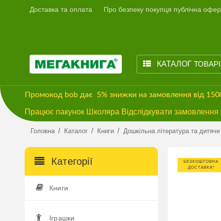
Доставка та оплата
Про безпеку покупця публічна офер
КАТАЛОГ
ТОВАР
Промокод
bob
дає
5% знижки
на замовлення від 15
Працює пакунок Школяра Відслідкувати замовлення м
/
/
/
Головна
Каталог
Книги
Дошкільна література та дитяче
Категорії
БЕЗКОШТОВНА
ДОСТАВКА*
Книги
Іграшки