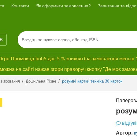
та
Контакти
Як оформити замовлення?
Запитання та відпов
ІВ
00грн
Промокод
bob5
дає
5 % знижки
(на замовлення меньш 
ожна на сайті нажав згори праворуч кнопку "Де моє замов
Previous
Next
/
/
 виховання
Дошкільна Різне
розумні картки техніка 30 карток
Паперова
БЕЗКОШТОВНА
ДОСТАВКА*
розум
відгукі
Автор:
к