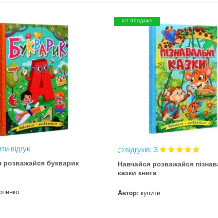
ХІТ ПРОДАЖУ
ти відгук
відгуків: 3
я розважайся букварик
Навчайся розважайся пізнав
казки книга
рпенко
Автор:
купити