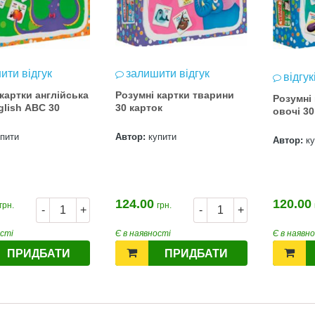
ити відгук
залишити відгук
відгук
картки англійська
Розумні картки тварини
Розумні
glish ABC 30
30 карток
овочі 30
упити
Автор:
купити
Автор:
к
124.00
120.00
грн.
грн.
-
+
-
+
ості
Є в наявності
Є в наявн
ПРИДБАТИ
ПРИДБАТИ