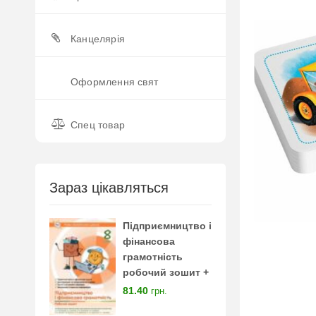
Канцелярія
Оформлення свят
Спец товар
Зараз цікавляться
Підприємництво і
фінансова
грамотність
робочий зошит +
тестові завдання 8
81.40
грн.
клас нуш