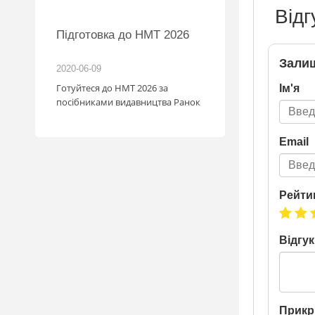
Відг
Підготовка до НМТ 2026
Нова пошта та 
розігрують автом
Залиш
2020-06-09
2020-06-09
Готуйтеся до НМТ 2026 за
Нова пошта та BMW р
Ім'я
посібниками видавництва Ранок
автомобіль! Пам’ятай
посилка — це один ша
власником нового ав
Email
Період дії акції: 15.06 -
Механіка: отримуй од
Новою поштою і при
участь в розіграші ав
Рейти
посилка = 1 шанс на 
Максимальна кількіст
15 Реєстрація в акції
Відгук
телефону Сторінка
акції: http://novapos
Прикр