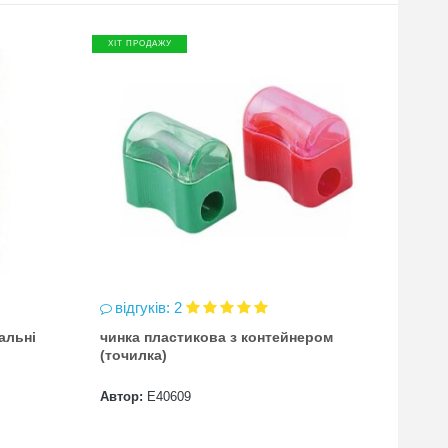
ХІТ ПРОДАЖУ
ХІТ П
відгуків: 2
відг
альні
чинка пластикова з контейнером
Атлас
(точилка)
всесв
Автор:
Е40609
Автор