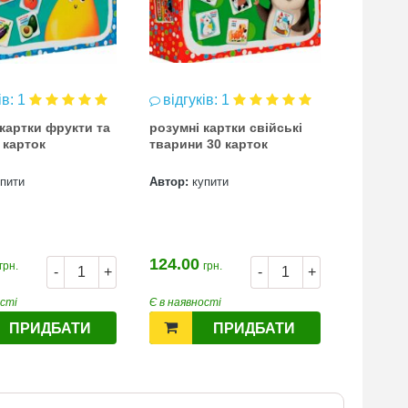
залиш
ів: 1
відгуків: 1
Розумні 
 картки фрукти та
розумні картки свійські
карток
 карток
тварини 30 карток
Автор:
к
упити
Автор:
купити
124.00
10.60
грн.
грн.
гр
-
+
-
+
ості
Є в наявності
Є в наявн
ПРИДБАТИ
ПРИДБАТИ