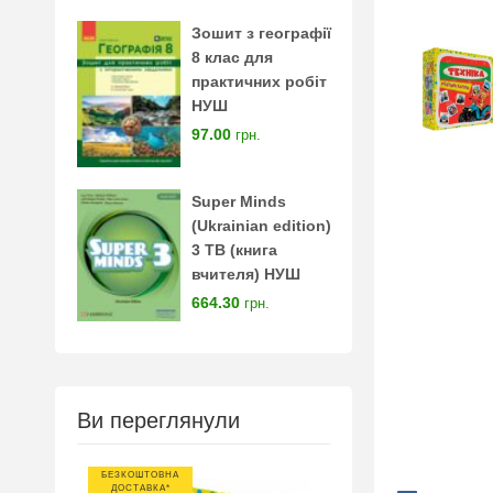
Зошит з географії
8 клас для
практичних робіт
НУШ
97.00
грн.
Super Minds
(Ukrainian edition)
3 TB (книга
вчителя) НУШ
664.30
грн.
Ви переглянули
БЕЗКОШТОВНА
ДОСТАВКА*