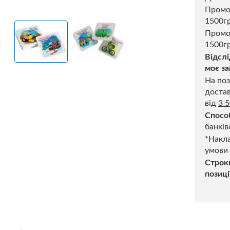
Пром
1500г
Промо
1500гр
Відслі
моє за
На поз
достав
від
3 
Спосо
банків
*Накла
умови
Строк
позиці