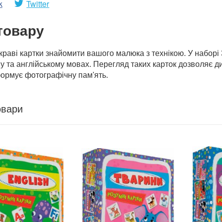
k
Twitter
товару
скраві картки знайомити вашого малюка з технікою. У наборі
у та англійському мовах. Перегляд таких карток дозволяє ди
формує фотографічну пам'ять.
овари