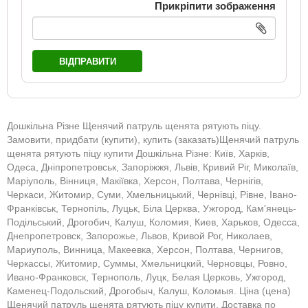
Прикріпити зображення
ВІДПРАВИТИ
Дошкільна Різне Щенячий патруль щенята рятують піцу.
Замовити, придбати (купити), купить (заказать)Щенячий патруль
щенята рятують піцу купити Дошкільна Різне: Київ, Харків,
Одеса, Дніпропетровськ, Запоріжжя, Львів, Кривий Ріг, Миколаїв,
Маріуполь, Вінниця, Макіївка, Херсон, Полтава, Чернігів,
Черкаси, Житомир, Суми, Хмельницький, Чернівці, Рівне, Івано-
Франківськ, Тернопіль, Луцьк, Біла Церква, Ужгород, Кам'янець-
Подільський, Дрогобич, Калуш, Коломия, Киев, Харьков, Одесса,
Днепропетровск, Запорожье, Львов, Кривой Рог, Николаев,
Мариуполь, Винница, Макеевка, Херсон, Полтава, Чернигов,
Черкассы, Житомир, Суммы, Хмельницкий, Черновцы, Ровно,
Ивано-Франковск, Тернополь, Луцк, Белая Церковь, Ужгород,
Каменец-Подольский, Дрогобыч, Калуш, Коломыя. Ціна (цена)
Щенячий патруль щенята рятують піцу купити. Доставка по