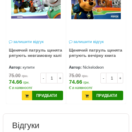
залишити відгук
залишити відгук
а
Щенячий патруль щенята
Щенячий патруль щенята
Щ
рятують невгамовну калі
рятують вечірку книга
м
з
Автор:
купити
Автор:
Nickelodeon
А
75.00
75.00
6
грн.
грн.
+
-
+
-
+
74.66
74.66
6
грн.
грн.
Є в наявності
Є в наявності
Є
ПРИДБАТИ
ПРИДБАТИ
Відгуки