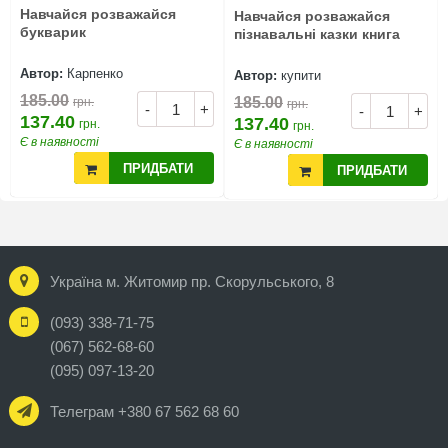
Навчайся розважайся
Навчайся розважайся
букварик
пізнавальні казки книга
Автор:
Карпенко
Автор:
купити
185.00
185.00
грн.
грн.
-
+
-
+
137.40
137.40
грн.
грн.
Є в наявності
Є в наявності
ПРИДБАТИ
ПРИДБАТИ
Україна м. Житомир пр. Скорульського, 8
(093) 338-71-75
(067) 562-68-60
(095) 097-13-20
Телеграм +380 67 562 68 60