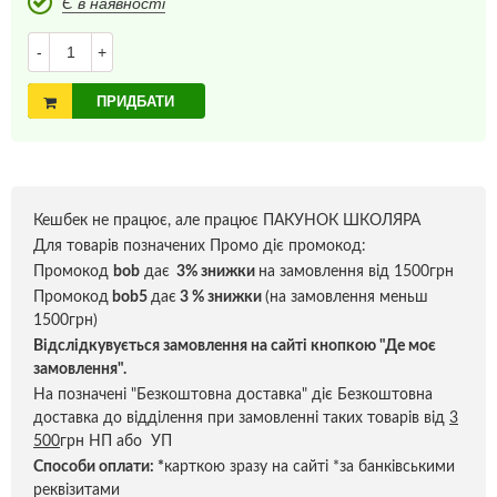
Є в наявності
-
+
ПРИДБАТИ
Кешбек не працює, але працює ПАКУНОК ШКОЛЯРА
Для товарів позначених Промо діє промокод:
Промокод
bob
дає
3% знижки
на замовлення від 1500грн
Промокод
bob5
дає
3 % знижки
(на замовлення меньш
1500грн)
Відслідкувується замовлення на сайті кнопкою "Де моє
замовлення".
На позначені "Безкоштовна доставка" діє Безкоштовна
доставка до відділення при замовленні таких товарів від
3
500
грн НП або УП
Способи оплати:
*
карткою зразу на сайті *за банківськими
реквізитами