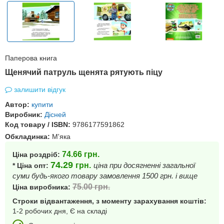
Паперова книга
Щенячий патруль щенята рятують піцу
залишити відгук
Автор:
купити
Виробник:
Дісней
Код товару / ISBN:
9786177591862
Обкладинка:
М'яка
74.66
грн.
Ціна роздріб:
74.29
грн.
ціна при досягненні загальної
* Ціна опт:
суми будь-якого товару замовлення 1500 грн. і вище
75.00
грн.
Ціна виробника:
Строки відвантаження, з моменту зарахування коштів:
1-2 робочих дня, Є на складі