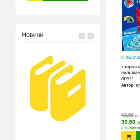
Новини
залиш
творча 
наліпкам
друзі
Автор:
к
43.90
грн
39.50
гр
Є в наявн
MW
Підготовка до НМ