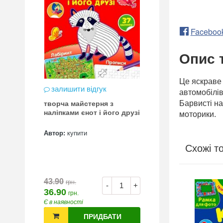
Faceboo
Опис 
Це яскраве 
залишити відгук
автомобілів
Барвисті на
творча майстерня з
наліпками єнот і його друзі
моторики.
Автор:
купити
Схожі т
43.90
грн.
-
+
36.90
грн.
Є в наявності
ПРИДБАТИ