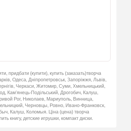
ти, придбати (купити), купить (заказать)творча
Харків, Одеса, Дніпропетровськ, Запоріжжя, Львів,
Чернігів, Черкаси, Житомир, Суми, Хмельницький,
род, Кам'янець-Подільський, Дрогобич, Калуш,
ривой Рог, Николаев, Мариуполь, Винница,
ельницкий, Черновцы, Ровно, Ивано-Франковск,
быч, Калуш, Коломыя. Ціна (цена) творча
пить книгу, детские игрушки, компакт диски.