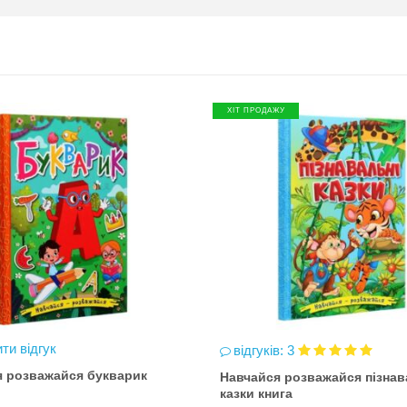
ХІТ ПРОДАЖУ
ти відгук
відгуків: 3
я розважайся букварик
Навчайся розважайся пізнав
казки книга