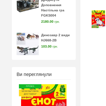
Доповнення
Настільна гра
FGKS004
2180.00
грн.
Динозавр 2 види
HJ668-2B
103.00
грн.
Ви переглянули
ПРОМО
БЕЗКОШТОВНА
ДОСТАВКА*