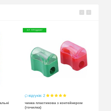
ХІТ ПРОДАЖУ
ХІТ П
ПР
БЕЗКО
ДОСТ
відгуків: 2
відг
альні
чинка пластикова з контейнером
Атлас
(точилка)
всесв