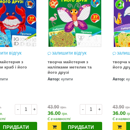
ити відгук
залишити відгук
залиш
майстерня з
творча майстерня з
творча м
и краб і його
наліпками метелик та
його дру
його друзі
упити
Автор:
купити
Автор:
к
43.90
43.90
.
грн.
грн
-
+
-
+
36.00
36.00
н.
грн.
гр
ості
Є в наявності
Є в наявн
Т 2026
Нова пошта та BMW
ПРИДБАТИ
ПРИДБАТИ