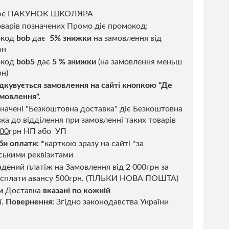
ює ПАКУНОК ШКОЛЯРА
варів позначених Промо діє промокод:
окод
bob
дає
5% знижки
на замовлення від
рн
код
bob5
дає
5 % знижки
(на замовлення меньш
н)
дкувується замовлення на сайті кнопкою "Де
мовлення".
начені "Безкоштовна доставка" діє Безкоштовна
ка до відділення при замовленні таких товарів
500
грн НП або УП
би оплати:
*
карткою зразу на сайті *за
ськими реквізитами
дений платіж на Замовлення від 2 000грн за
 сплати авансу 500грн. (ТІЛЬКИ НОВА ПОШТА)
и
Доставка
вказані по кожній
ї.
Повернення:
Згідно законодавства України