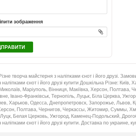
іпити зображення
ДПРАВИТИ
ізне творча майстерня з наліпками єнот і його друзі. Замови
 наліпками єнот і його друзі купити Дошкільна Різне: Київ, 
 Миколаїв, Маріуполь, Вінниця, Макіївка, Херсон, Полтава, 
івне, Івано-Франківськ, Тернопіль, Луцьк, Біла Церква, Ужго
ев, Харьков, Одесса, Днепропетровск, Запорожье, Львов, К
Херсон, Полтава, Чернигов, Черкассы, Житомир, Суммы, Хм
 Луцк, Белая Церковь, Ужгород, Каменец-Подольский, Дрого
 наліпками єнот і його друзі купити. Доставка по украине, ку