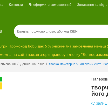
та
Контакти
Як оформити замовлення?
Запитання та відпов
ІВ
00грн
Промокод
bob5
дає
5 % знижки
(на замовлення меньш 
ожна на сайті нажав згори праворуч кнопку "Де моє замов
Previous
Next
/
/
 виховання
Дошкільна Різне
творча майстерня з наліпками єнот і йог
Паперова
ПРОМО
БЕЗКОШТОВНА
творч
ДОСТАВКА*
його 
залиши