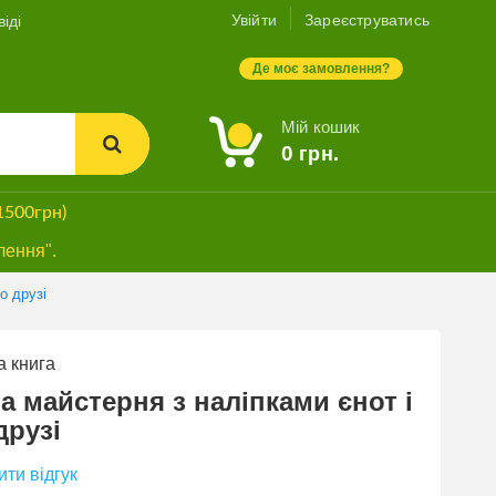
Увійти
Зареєструватись
іді
Де моє замовлення?
Мій кошик
0
грн.
1500грн)
лення".
о друзі
 книга
ПРОМО
БЕЗКОШТОВНА
а майстерня з наліпками єнот і
ДОСТАВКА*
друзі
ти відгук