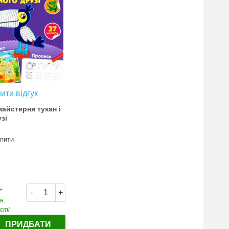
ити відгук
айстерня тукан і
зі
упити
.
-
+
н.
ості
ПРИДБАТИ