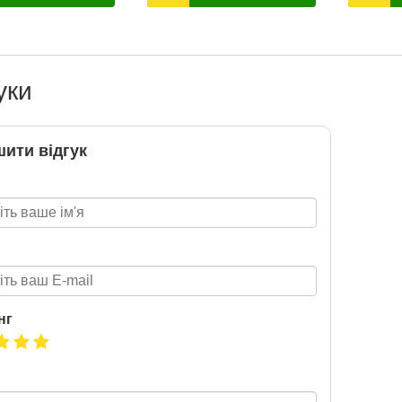
розігрують автомобіль!
2020-06-09
6 за
Нова пошта та BMW розігрують
цтва Ранок
автомобіль! Пам’ятайте: кожна
уки
посилка — це один шанс стати
власником нового автомобіля.
Період дії акції: 15.06 - 31.07
Механіка: отримуй одну посилку
ити відгук
Новою поштою і приймай
участь в розіграші авто. Кожна
посилка = 1 шанс на виграш
Максимальна кількість шансів -
15 Реєстрація в акції за номером
телефону Сторінка
акції: http://novaposhta.ua/win_bmw
нг