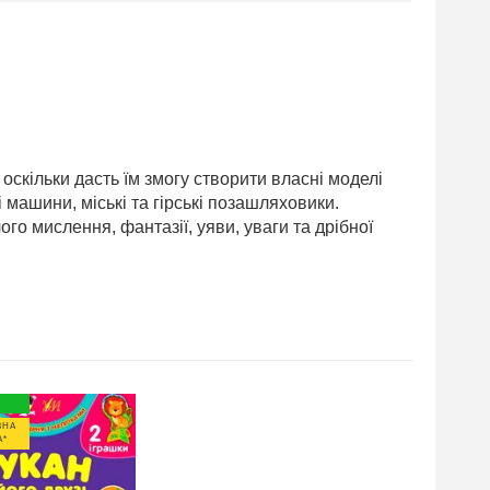
скільки дасть їм змогу створити власні моделі
машини, міські та гірські позашляховики.
о мислення, фантазії, уяви, уваги та дрібної
ВНА
А*