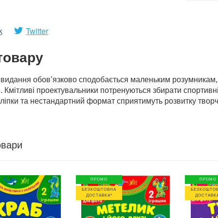
k
Twitter
товару
видання обов’язково сподобається маленьким розумникам, о
. Кмітливі проектувальники потренуються збирати спортивні 
ліпки та нестандартний формат сприятимуть розвитку творчог
овари
ПРОМО
ПРОМО
БЕЗКОШТОВНА
БЕЗКОШТО
ДОСТАВКА*
ДОСТАВК