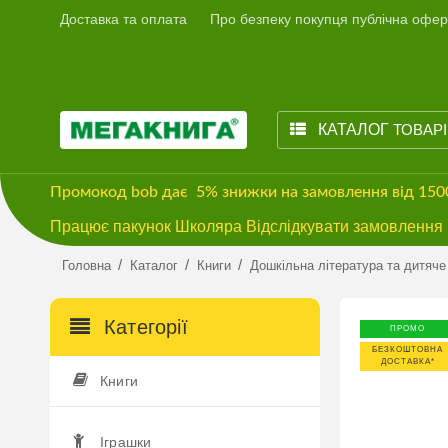
Доставка та оплата
Про безпеку покупця публічна офер
КАТАЛОГ
ТОВАР
Промокод
bob
дає
5% знижки
на замовлення від 15
Працює пакунок Школяра Відслідкувати замовлення м
/
/
/
Головна
Каталог
Книги
Дошкільна література та дитяче
Категорії
ПРОМО
БЕЗКОШТОВНА
ДОСТАВКА*
Книги
Іграшки