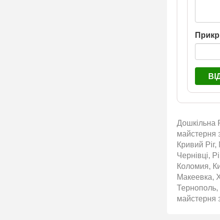
Прикр
ВІ
Дошкільна Р
майстерня з
Кривий Ріг,
Чернівці, Р
Коломия, Ки
Макеевка, 
Тернополь,
майстерня з