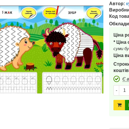
Автор:
к
Виробни
Код това
Обклади
Ціна р
* Ціна
суми бу
Ціна в
Строки
коштів
Є 
-