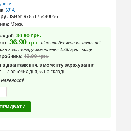
упити
к:
УЛА
ру / ISBN:
9786175440056
нка:
М'яка
36.90
грн.
оздріб:
36.90
грн.
 опт:
ціна при досягненні загальної
дь-якого товару замовлення 1500 грн. і вище
43.90
грн.
иробника:
 відвантаження, з моменту зарахування
:
1-2 робочих дня, Є на складі
в наявності
+
ПРИДБАТИ