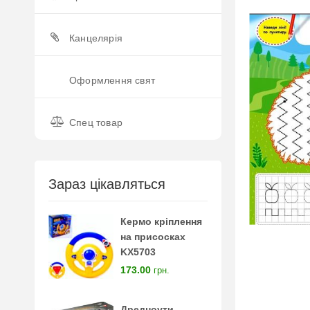
Канцелярія
Оформлення свят
Спец товар
Зараз цікавляться
Кермо кріплення
на присосках
KX5703
173.00
грн.
Дредноути