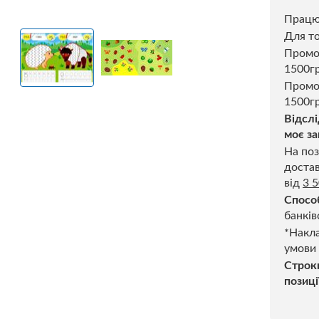
Прац
Для то
Пром
1500г
Промо
1500гр
Відслі
моє за
На поз
достав
від
3 
Спосо
банків
*Накла
умови
Строк
позиці