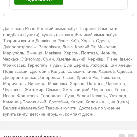
Дошкільна Різне Великий віммельбух Тварини. Замовити,
придбати (купити), купить (заказать)Великий віммельбух
Тварини купити Дошкільна Різне: Київ, Харків, Одеса,
Дніпропетровськ, Запоріжжя, Львів, Кривий Ріг, Миколаїв,
Маріуполь, Вінниця, Макіївка, Херсон, Полтава, Чернігів,
Черкаси, Житомир, Суми, Хмельницький, Чернівці, Рівне, Івано-
Франківськ, Тернопіль, Луцьк, Біла Церква, Ужгород, Кам'янець-
Подільський, Дрогобич, Калуш, Коломия, Киев, Харьков, Одесса,
Днепропетровск, Запорожье, Львов, Кривой Рог, Николаев,
Мариуполь, Винница, Макеевка, Херсон, Полтава, Чернигов,
Черкассы, Житомир, Суммы, Хмельницкий, Черновцы, Ровно,
Ивано-Франковск, Тернополь, Луцк, Белая Церковь, Ужгород,
Каменец-Подольский, Дрогобыч, Калуш, Коломыя. Ціна (цена)
Великий віммельбух Тварини купити. Доставка по украине,
купить книгу, детские игрушки, компакт диски.