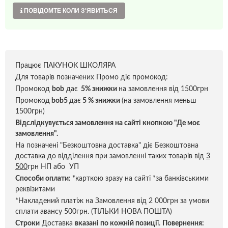
ПОВІДОМТЕ КОЛИ З'ЯВИТЬСЯ
Працює ПАКУНОК ШКОЛЯРА
Для товарів позначених Промо діє промокод:
Промокод
bob
дає
5% знижки
на замовлення від 1500грн
Промокод
bob5
дає
5 % знижки
(на замовлення меньш
1500грн)
Відслідкувується замовлення на сайті кнопкою "Де моє
замовлення".
На позначені "Безкоштовна доставка" діє Безкоштовна
доставка до відділення при замовленні таких товарів від
3
500
грн НП або УП
Способи оплати:
*
карткою зразу на сайті *за банківськими
реквізитами
*Накладений платіж на Замовлення від 2 000грн за умови
сплати авансу 500грн. (ТІЛЬКИ НОВА ПОШТА)
Строки
Доставка
вказані по кожній позиці
ї.
Повернення: