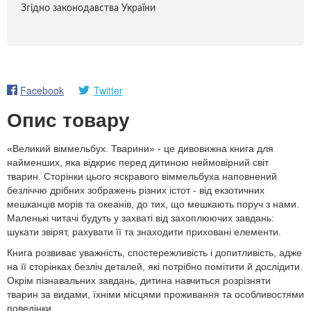
Згідно законодавства України
Facebook
Twitter
Опис товару
«Великий віммельбух. Тварини» - це дивовижна книга для
найменших, яка відкриє перед дитиною неймовірний світ
тварин. Сторінки цього яскравого віммельбуха наповнений
безліччю дрібних зображень різних істот - від екзотичних
мешканців морів та океанів, до тих, що мешкають поруч з нами.
Маленькі читачі будуть у захваті від захоплюючих завдань:
шукати звірят, рахувати її та знаходити приховані елементи.
Книга розвиває уважність, спостережливість і допитливість, адже
на її сторінках безліч деталей, які потрібно помітити й дослідити.
Окрім пізнавальних завдань, дитина навчиться розрізняти
тварин за видами, їхніми місцями проживання та особливостями
поведінки.