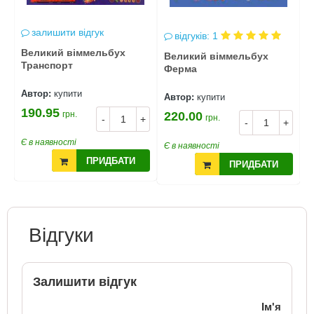
залишити відгук
відгуків: 1
іт
Великий віммельбух
В
Великий віммельбух
Транспорт
н
Ферма
Автор:
купити
А
Автор:
купити
190.95
1
грн.
220.00
грн.
+
-
+
-
+
Є в наявності
Є
Є в наявності
ПРИДБАТИ
ПРИДБАТИ
Відгуки
Залишити відгук
Ім'я