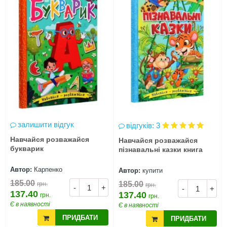
залишити відгук
відгуків: 3
Навчайся розважайся
Навчайся розважайся
букварик
пізнавальні казки книга
Автор:
Карпенко
Автор:
купити
185.00
185.00
грн.
грн.
-
+
-
+
137.40
137.40
грн.
грн.
Є в наявності
Є в наявності
ПРИДБАТИ
ПРИДБАТИ