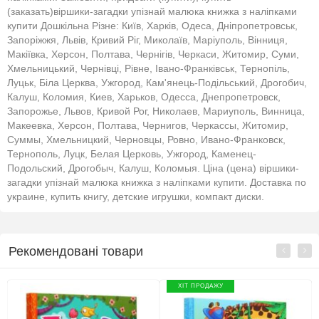
(заказать)віршики-загадки упізнай малюка книжка з наліпками
купити Дошкільна Різне: Київ, Харків, Одеса, Дніпропетровськ,
Запоріжжя, Львів, Кривий Ріг, Миколаїв, Маріуполь, Вінниця,
Макіївка, Херсон, Полтава, Чернігів, Черкаси, Житомир, Суми,
Хмельницький, Чернівці, Рівне, Івано-Франківськ, Тернопіль,
Луцьк, Біла Церква, Ужгород, Кам'янець-Подільський, Дрогобич,
Калуш, Коломия, Киев, Харьков, Одесса, Днепропетровск,
Запорожье, Львов, Кривой Рог, Николаев, Мариуполь, Винница,
Макеевка, Херсон, Полтава, Чернигов, Черкассы, Житомир,
Суммы, Хмельницкий, Черновцы, Ровно, Ивано-Франковск,
Тернополь, Луцк, Белая Церковь, Ужгород, Каменец-
Подольский, Дрогобыч, Калуш, Коломыя. Ціна (цена) віршики-
загадки упізнай малюка книжка з наліпками купити. Доставка по
украине, купить книгу, детские игрушки, компакт диски.
Рекомендовані товари
ХІТ ПРОДАЖУ