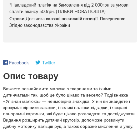
*Накладений платіж на Замовлення від 2 000грн за умови
сплати авансу 500грн. (ТІЛЬКИ НОВА ПОШТА)
Строки
Доставка
вказані по кожній позиці
ї.
Повернення:
Згідно законодавства України
Facebook
Twitter
Опис товару
Бажаєте познайомити малюка з тваринами та їхніми
дитинчатами так, щоб це було цікаво та весело? Тоді книжка
«Упізнай малюка» — неймовірна знахідка! У ній ви знайдете і
зрозумілі віршики-загадки, і великі наліпки-відгадки, і яскраві
панорамні картинки, які буде цікаво розглядати та досліджувати.
Видання розширить дитячий кругозір, допоможе розвинути
дрібну моторику пальців рук, а також образне мислення й уяву.