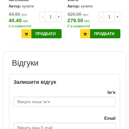
Автор:
купити
Автор:
купити
А
44.90
420.00
4
грн.
грн.
+
-
+
-
+
40.40
279.50
3
грн.
грн.
Є в наявності
Є в наявності
Є
ПРИДБАТИ
ПРИДБАТИ
Відгуки
Залишити відгук
Ім'я
Email