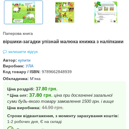
Паперова книга
віршики-загадки упізнай малюка книжка з наліпками
залишити відгук
Автор:
купити
Виробник:
УЛА
Код товару / ISBN:
9789662848939
Обкладинка:
М'яка
37.80
грн.
Ціна роздріб:
37.80
грн.
ціна при досягненні загальної
* Ціна опт:
суми будь-якого товару замовлення 1500 грн. і вище
44.90
грн.
Ціна виробника:
Строки відвантаження, з моменту зарахування коштів:
1-2 робочих дня, Є на складі