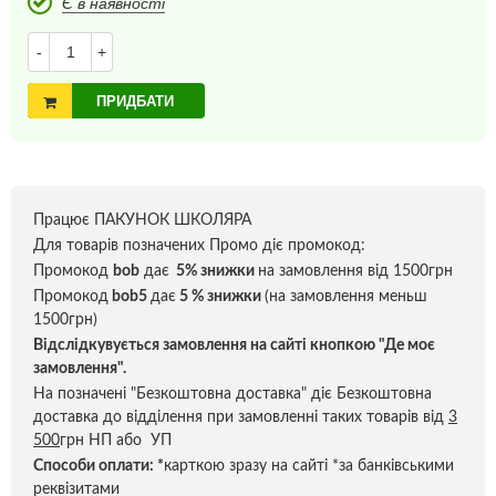
Є в наявності
-
+
ПРИДБАТИ
Працює ПАКУНОК ШКОЛЯРА
Для товарів позначених Промо діє промокод:
Промокод
bob
дає
5% знижки
на замовлення від 1500грн
Промокод
bob5
дає
5 % знижки
(на замовлення меньш
1500грн)
Відслідкувується замовлення на сайті кнопкою "Де моє
замовлення".
На позначені "Безкоштовна доставка" діє Безкоштовна
доставка до відділення при замовленні таких товарів від
3
500
грн НП або УП
Способи оплати:
*
карткою зразу на сайті *за банківськими
реквізитами