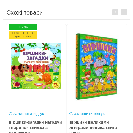
Схожі товари
Previous
Next
ПРОМО
БЕЗКОШТОВНА
ДОСТАВКА*
залишити відгук
залишити відгук
віршики-загадки нагодуй
віршики великими
в
тваринок книжка з
літерами велика книга
в
наліпками
книга
к