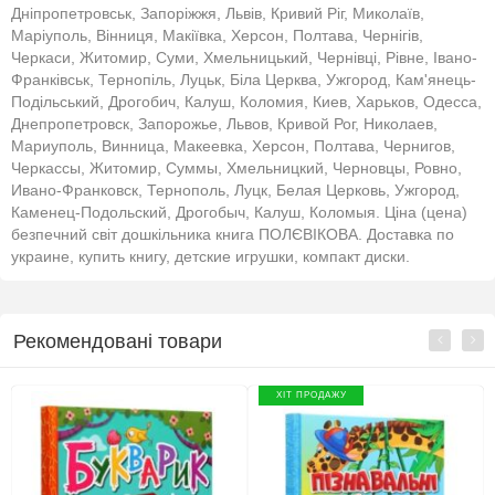
Дніпропетровськ, Запоріжжя, Львів, Кривий Ріг, Миколаїв,
Маріуполь, Вінниця, Макіївка, Херсон, Полтава, Чернігів,
Черкаси, Житомир, Суми, Хмельницький, Чернівці, Рівне, Івано-
Франківськ, Тернопіль, Луцьк, Біла Церква, Ужгород, Кам'янець-
Подільський, Дрогобич, Калуш, Коломия, Киев, Харьков, Одесса,
Днепропетровск, Запорожье, Львов, Кривой Рог, Николаев,
Мариуполь, Винница, Макеевка, Херсон, Полтава, Чернигов,
Черкассы, Житомир, Суммы, Хмельницкий, Черновцы, Ровно,
Ивано-Франковск, Тернополь, Луцк, Белая Церковь, Ужгород,
Каменец-Подольский, Дрогобыч, Калуш, Коломыя. Ціна (цена)
безпечний світ дошкільника книга ПОЛЄВІКОВА. Доставка по
украине, купить книгу, детские игрушки, компакт диски.
Рекомендовані товари
ХІТ ПРОДАЖУ