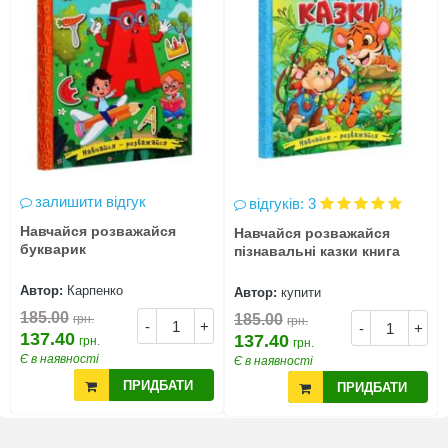
залишити відгук
відгуків: 3
Навчайся розважайся
Навчайся розважайся
букварик
пізнавальні казки книга
Автор:
Карпенко
Автор:
купити
185.00
185.00
грн.
грн.
-
+
-
+
137.40
137.40
грн.
грн.
Є в наявності
Є в наявності
ПРИДБАТИ
ПРИДБАТИ