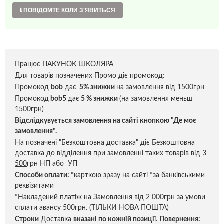
ПОВІДОМТЕ КОЛИ З'ЯВИТЬСЯ
Працює ПАКУНОК ШКОЛЯРА
Для товарів позначених Промо діє промокод:
Промокод
bob
дає
5% знижки
на замовлення від 1500грн
Промокод
bob5
дає
5 % знижки
(на замовлення меньш
1500грн)
Відслідкувується замовлення на сайті кнопкою "Де моє
замовлення".
На позначені "Безкоштовна доставка" діє Безкоштовна
доставка до відділення при замовленні таких товарів від
3
500
грн НП або УП
Способи оплати:
*
карткою зразу на сайті *за банківськими
реквізитами
*Накладений платіж на Замовлення від 2 000грн за умови
сплати авансу 500грн. (ТІЛЬКИ НОВА ПОШТА)
Строки
Доставка
вказані по кожній позиці
ї.
Повернення: