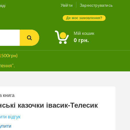
Увійти
Зареєструватись
іді
Де моє замовлення?
Мій кошик
0
грн.
1500грн)
лення".
 книга
БЕЗКОШТОВНА
ДОСТАВКА*
нські казочки івасик-Телесик
ти відгук
упити