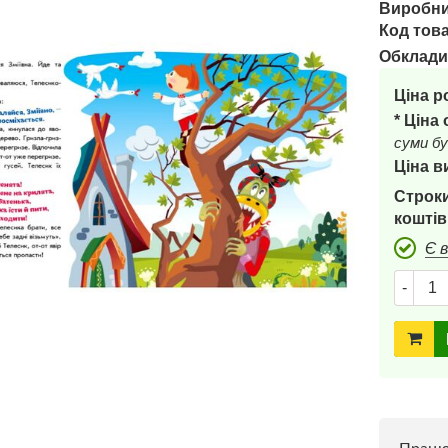
Виробни
Код това
Обклади
Ціна р
* Ціна
суми бу
Ціна в
Строки
коштів
Є 
-