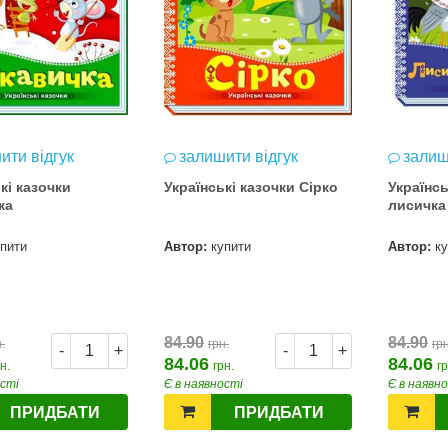
ити відгук
залишити відгук
залиш
кі казочки
Українські казочки Сірко
Українсь
ка
лисичка
упити
Автор:
купити
Автор:
к
84.90
84.90
.
грн.
грн
-
+
-
+
84.06
84.06
н.
грн.
гр
ості
Є в наявності
Є в наявн
ПРИДБАТИ
ПРИДБАТИ