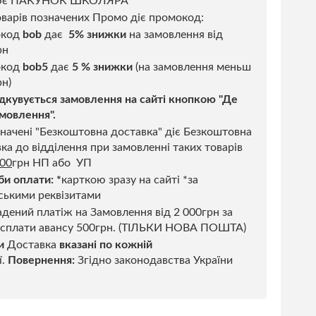
ює ПАКУНОК ШКОЛЯРА
варів позначених Промо діє промокод:
окод
bob
дає
5% знижки
на замовлення від
рн
код
bob5
дає
5 % знижки
(на замовлення меньш
н)
дкувується замовлення на сайті кнопкою "Де
мовлення".
начені "Безкоштовна доставка" діє Безкоштовна
ка до відділення при замовленні таких товарів
500
грн НП або УП
би оплати:
*
карткою зразу на сайті *за
ськими реквізитами
дений платіж на Замовлення від 2 000грн за
 сплати авансу 500грн. (ТІЛЬКИ НОВА ПОШТА)
и
Доставка
вказані по кожній
ї.
Повернення:
Згідно законодавства України