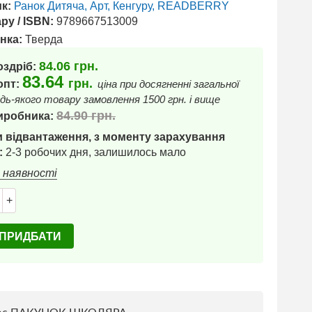
к:
Ранок Дитяча, Арт, Кенгуру, READBERRY
ру / ISBN:
9789667513009
нка:
Тверда
84.06
грн.
оздріб:
83.64
грн.
 опт:
ціна при досягненні загальної
дь-якого товару замовлення 1500 грн. і вище
84.90
грн.
иробника:
 відвантаження, з моменту зарахування
:
2-3 робочих дня, залишилось мало
в наявності
+
ПРИДБАТИ