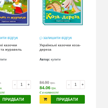
ити відгук
залишити відгук
залиш
кі казочки
Українські казочки коза-
українсь
 та журавель
дереза
котигор
упити
Автор:
купити
Автор:
к
84.90
84.90
.
грн.
грн
-
+
-
+
84.06
84.01
н.
грн.
гр
ості
Є в наявності
Є в наявн
ПРИДБАТИ
ПРИДБАТИ