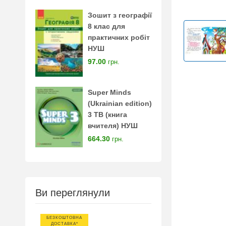
Зошит з географії
8 клас для
практичних робіт
НУШ
97.00
грн.
Super Minds
(Ukrainian edition)
3 TB (книга
вчителя) НУШ
664.30
грн.
Ви переглянули
БЕЗКОШТОВНА
ДОСТАВКА*