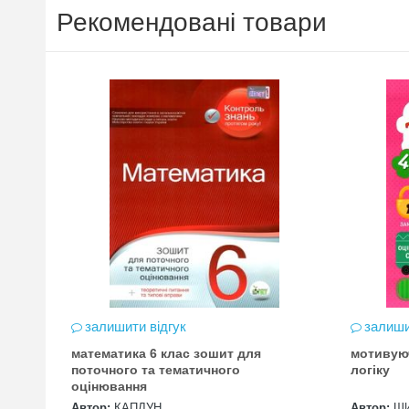
Рекомендовані товари
залишити відгук
залиши
математика 6 клас зошит для
мотивую
цена
поточного та тематичного
логіку
оцінювання
Автор:
КАПЛУН
Автор:
Ш