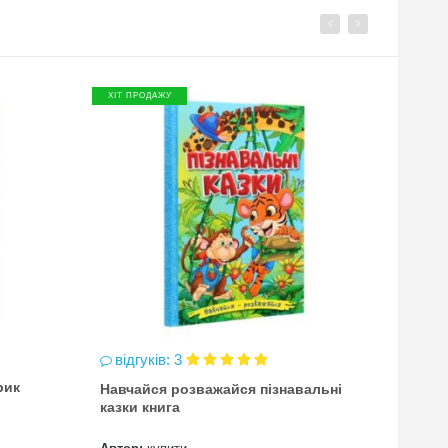
ХІТ ПРОДАЖУ
ХІТ П
відгуків: 3
відг
рик
Навчайся розважайся пізнавальні
чинка
казки книга
(точи