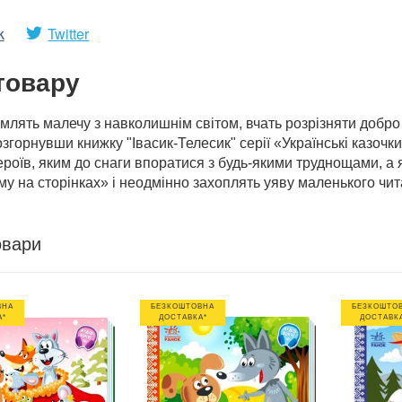
k
Twitter
товару
млять малечу з навколишнім світом, вчать розрізняти добро
озгорнувши книжку "Івасик-Телесик" серії «Українські казочк
ероїв, яким до снаги впоратися з будь-якими труднощами, а я
у на сторінках» і неодмінно захоплять уяву маленького чит
овари
ВНА
БЕЗКОШТОВНА
БЕЗКОШТО
А*
ДОСТАВКА*
ДОСТАВК