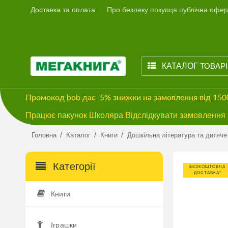
Доставка та оплата
Про безпеку покупця публічна офер
КАТАЛОГ
ТОВАР
Промокод
bob
дає
5% знижки
на замовлення від 15
Працює пакунок Школяра Відслідкувати замовлення м
/
/
/
Головна
Каталог
Книги
Дошкільна література та дитяче
Категорії
БЕЗКОШТОВНА
ДОСТАВКА*
Книги
Іграшки