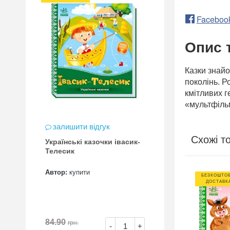
Faceboo
Опис 
Казки знайо
поколінь. Р
кмітливих г
«мультфільм
залишити відгук
Схожі т
Українські казочки івасик-
Телесик
Автор:
купити
ВНА
БЕЗКОШТОВНА
БЕЗКОШТО
А*
ДОСТАВКА*
ДОСТАВК
84.90
грн.
-
+