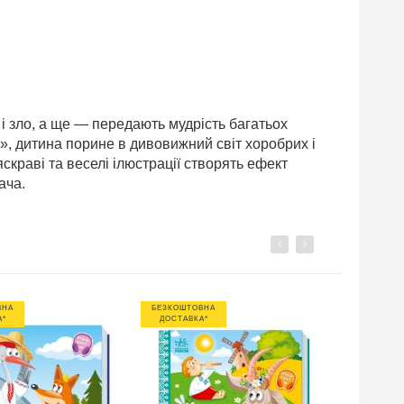
 і зло, а ще — передають мудрість багатьох
и», дитина порине в дивовижний світ хоробрих і
скраві та веселі ілюстрації створять ефект
ача.
Previous
Next
ВНА
БЕЗКОШТОВНА
БЕЗКОШТО
А*
ДОСТАВКА*
ДОСТАВК