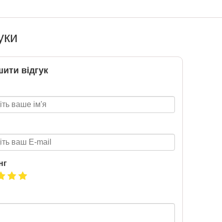
Т 2026
Нова пошта та BMW
розігрують автомобіль!
уки
2020-06-09
6 за
Нова пошта та BMW розігрують
ити відгук
цтва Ранок
автомобіль! Пам’ятайте: кожна
посилка — це один шанс стати
власником нового автомобіля.
Період дії акції: 15.06 - 31.07
Механіка: отримуй одну посилку
Новою поштою і приймай
участь в розіграші авто. Кожна
посилка = 1 шанс на виграш
Максимальна кількість шансів -
15 Реєстрація в акції за номером
нг
телефону Сторінка
акції: http://novaposhta.ua/win_bmw