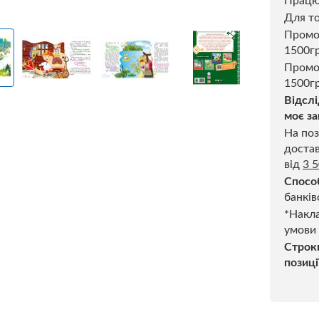
Прац
Для то
Пром
1500г
Промо
1500гр
Відслі
моє за
На поз
достав
від
3 
Спосо
банків
*Накла
умови
Строк
позиці