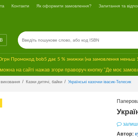
та
Контакти
Як оформити замовлення?
Запитання та відпов
ІВ
00грн
Промокод
bob5
дає
5 % знижки
(на замовлення меньш 
ожна на сайті нажав згори праворуч кнопку "Де моє замов
Previous
Next
/
/
 виховання
Казки дитячі, байки
Українські казочки івасик-Телесик
Паперова
БЕЗКОШТОВНА
ДОСТАВКА*
Украї
залиши
Автор:
к