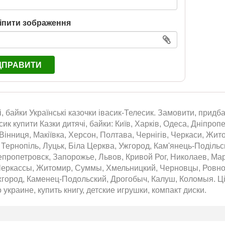
іпити зображення
ДПРАВИТИ
і, байки Українські казочки івасик-Телесик. Замовити, придбат
сик купити Казки дитячі, байки: Київ, Харків, Одеса, Дніпроп
Вінниця, Макіївка, Херсон, Полтава, Чернігів, Черкаси, Жит
 Тернопіль, Луцьк, Біла Церква, Ужгород, Кам'янець-Подільс
епропетровск, Запорожье, Львов, Кривой Рог, Николаев, Ма
Черкассы, Житомир, Суммы, Хмельницкий, Черновцы, Ровно,
город, Каменец-Подольский, Дрогобыч, Калуш, Коломыя. Ціна
 украине, купить книгу, детские игрушки, компакт диски.