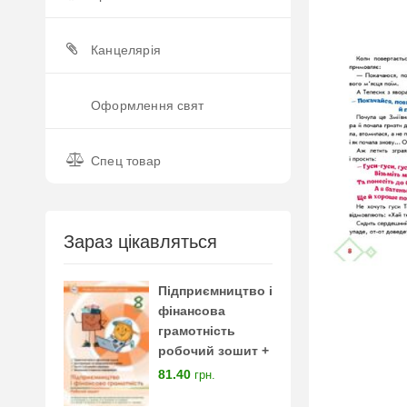
Канцелярія
Оформлення свят
Спец товар
Зараз цікавляться
Підприємництво і
фінансова
грамотність
робочий зошит +
тестові завдання 8
81.40
грн.
клас нуш