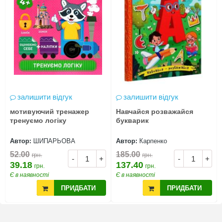
залишити відгук
залишити відгук
мотивуючий тренажер
Навчайся розважайся
тренуємо логіку
букварик
Автор:
ШИПАРЬОВА
Автор:
Карпенко
52.00
185.00
грн.
грн.
-
+
-
+
39.18
137.40
грн.
грн.
Є в наявності
Є в наявності
ПРИДБАТИ
ПРИДБАТИ