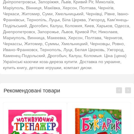
Дніпропетровськ, Запоріжжя, Львів, Кривий Ріг, Миколаїв,
Маріуполь, Вінниця, Макіївка, Херсон, Полтава, Чернігів,
Черкаси, Житомир, Суми, Хмельницький, Чернівці, Рівне, Івано-
Франківськ, Тернопіль, Луцьк, Біла Церква, Ужгород, Кам'янець-
Подільський, Дрогобич, Калуш, Коломия, Киев, Харьков, Одесса,
Днепропетровск, Запорожье, Львов, Кривой Рог, Николаев,
Мариуполь, Винница, Макеевка, Херсон, Полтава, Чернигов,
Черкассы, Житомир, Суммы, Хмельницкий, Черновцы, Ровно,
Ивано-Франковск, Тернополь, Луцк, Белая Церковь, Ужгород,
Каменец-Подольский, Дрогобыч, Калуш, Коломыя. Ціна (цена)
Українські казочки коза-дереза купити. Доставка по украине,
купить книгу, детские игрушки, компакт диски.
Рекомендовані товари