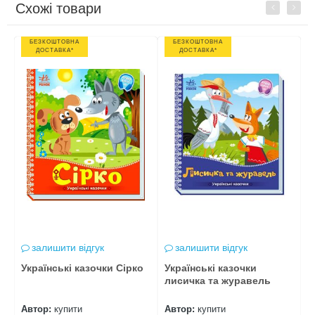
Схожі товари
Previous
Next
БЕЗКОШТОВНА
БЕЗКОШТОВНА
ДОСТАВКА*
ДОСТАВКА*
залишити відгук
залишити відгук
Українські казочки Сірко
Українські казочки
У
лисичка та журавель
і
Автор:
купити
Автор:
купити
А