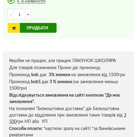
Є в наявності
-
+
ПРИДБАТИ
Кешбек не працює, але працює ПАКУНОК ШКОЛЯРА
Для товарів позначених Промо діє промокод:
Промокод
bob
дає
3% знижки
на замовлення від 1500грн
Промокод
bob5
дає
3 % знижки
(на замовлення меньш
1500грн)
Відслідкувується замовлення на сайті кнопкою "Де моє
замовлення".
На позначені "Безкоштовна доставка" діє Безкоштовна
доставка до відділення при замовленні таких товарів від
3
500
грн НП або УП
Способи оплати:
*
карткою зразу на сайті *за банківськими
реквізитами