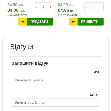
84.90
84.90
8
грн.
грн.
+
-
+
-
+
84.06
84.06
8
грн.
грн.
Є в наявності
Є в наявності
Є
ПРИДБАТИ
ПРИДБАТИ
Відгуки
Залишити відгук
Ім'я
Email