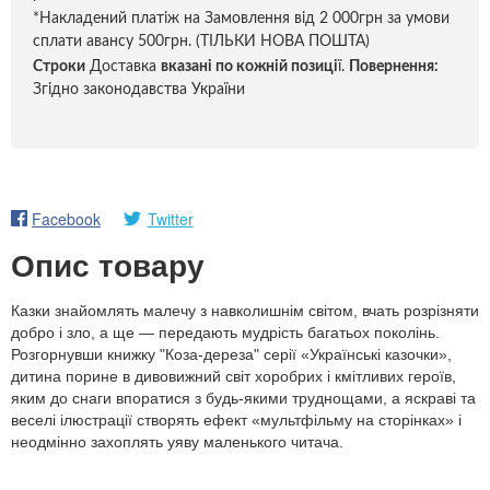
*Накладений платіж на Замовлення від 2 000грн за умови
сплати авансу 500грн. (ТІЛЬКИ НОВА ПОШТА)
Строки
Доставка
вказані по кожній позиці
ї.
Повернення:
Згідно законодавства України
Facebook
Twitter
Опис товару
Казки знайомлять малечу з навколишнім світом, вчать розрізняти
добро і зло, а ще — передають мудрість багатьох поколінь.
Розгорнувши книжку "Коза-дереза" серії «Українські казочки»,
дитина порине в дивовижний світ хоробрих і кмітливих героїв,
яким до снаги впоратися з будь-якими труднощами, а яскраві та
веселі ілюстрації створять ефект «мультфільму на сторінках» і
неодмінно захоплять уяву маленького читача.