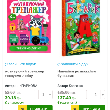
залишити відгук
залишити відгук
мотивуючий тренажер
Навчайся розважайся
тренуємо логіку
букварик
Автор:
ШИПАРЬОВА
Автор:
Карпенко
52.00
185.00
грн.
грн.
-
+
-
+
39.18
137.40
грн.
грн.
Є в наявності
Є в наявності
ПРИДБАТИ
ПРИДБАТИ