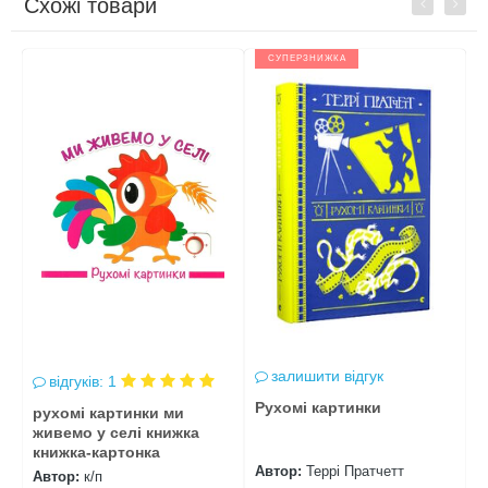
Схожі товари
Previous
Next
СУПЕРЗНИЖКА
залишити відгук
відгуків: 1
Рухомі картинки
Р
рухомі картинки ми
живемо у селі книжка
книжка-картонка
Автор:
Террі Пратчетт
А
Автор:
к/п