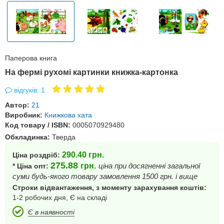
Паперова книга
На фермі рухомі картинки книжка-картонка
відгуків: 1
Автор:
21
Виробник:
Книжкова хата
Код товару / ISBN:
0005070929480
Обкладинка:
Тверда
290.40
грн.
Ціна роздріб:
275.88
грн.
ціна при досягненні загальної
* Ціна опт:
суми будь-якого товару замовлення 1500 грн. і вище
Строки відвантаження, з моменту зарахування коштів:
1-2 робочих дня, Є на складі
Є в наявності