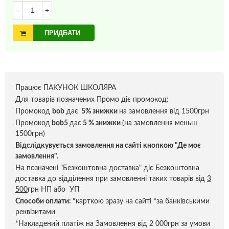
-
+
ПРИДБАТИ
Працює ПАКУНОК ШКОЛЯРА
Для товарів позначених Промо діє промокод:
Промокод
bob
дає
5% знижки
на замовлення від 1500грн
Промокод
bob5
дає
5 % знижки
(на замовлення меньш
1500грн)
Відслідкувується замовлення на сайті кнопкою "Де моє
замовлення".
На позначені "Безкоштовна доставка" діє Безкоштовна
доставка до відділення при замовленні таких товарів від
3
500
грн НП або УП
Способи оплати:
*
карткою зразу на сайті *за банківськими
реквізитами
*Накладений платіж на Замовлення від 2 000грн за умови