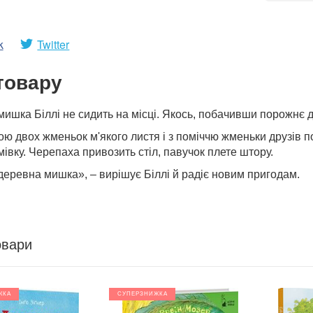
k
Twitter
товару
ишка Біллі не сидить на місці. Якось, побачивши порожнє дуп
ою двох жменьок м'якого листя і з поміччю жменьки друзів
івку. Черепаха привозить стіл, павучок плете штору.
деревна мишка», – вирішує Біллі й радіє новим пригодам.
овари
ЖКА
СУПЕРЗНИЖКА