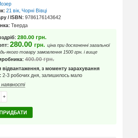
озер
к:
21 вік, Чорні Вівці
ру / ISBN:
9786176143642
нка:
Тверда
280.00
грн.
оздріб:
280.00
грн.
 опт:
ціна при досягненні загальної
дь-якого товару замовлення 1500 грн. і вище
400.00
грн.
иробника:
 відвантаження, з моменту зарахування
:
2-3 робочих дня, залишилось мало
в наявності
+
ПРИДБАТИ