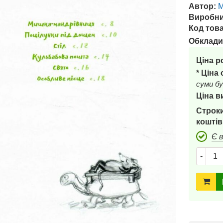
Автор:
М
Виробни
Код това
Обклади
Ціна р
* Ціна
суми бу
Ціна в
Строки
коштів
Є 
-