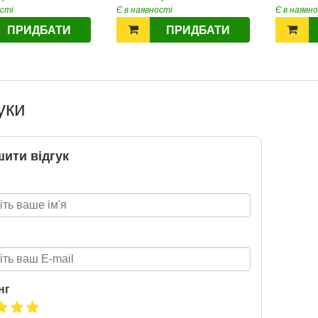
ості
Є в наявності
Є в наявн
ПРИДБАТИ
ПРИДБАТИ
Т 2026
2026-06-18
6 за
уки
цтва Ранок
ити відгук
нг