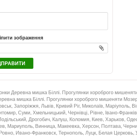
іпити зображення
ДПРАВИТИ
тонки Деревна мишка Біллі. Прогулянки хороброго мишеняти.
еревна мишка Біллі. Прогулянки хороброго мишеняти Мозер К
вськ, Запоріжжя, Львів, Кривий Ріг, Миколаїв, Маріуполь, Ві
томир, Суми, Хмельницький, Чернівці, Рівне, Івано-Франківс
одільський, Дрогобич, Калуш, Коломия, Киев, Харьков, Оде
аев, Мариуполь, Винница, Макеевка, Херсон, Полтава, Черн
Ровно, Ивано-Франковск, Тернополь, Луцк, Белая Церковь, 