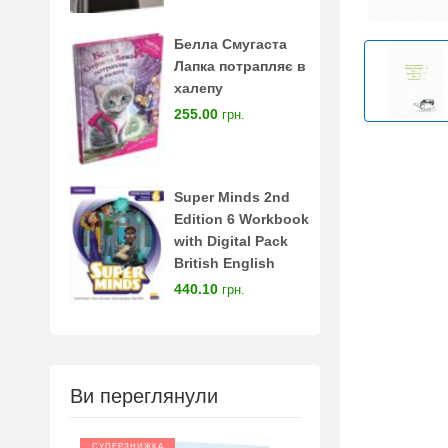
Белла Смугаста
Лапка потрапляє в
халепу
255.00
грн.
Super Minds 2nd
Edition 6 Workbook
with Digital Pack
British English
440.10
грн.
Ви переглянули
СУПЕРЗНИЖКА