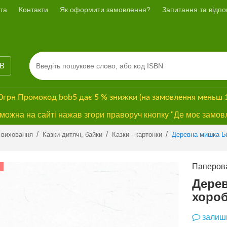
та
Контакти
Як оформити замовлення?
Запитання та відпов
ІВ
00грн
Промокод
bob5
дає
5 % знижки
(на замовлення меньш 
ожна на сайті нажав згори праворуч кнопку "Де моє замов
Previous
Next
/
/
/
 виховання
Казки дитячі, байки
Казки - картонки
Деревна мишка Бі
Паперова
СУПЕРЗНИЖКА
Дерев
хоро
залиши