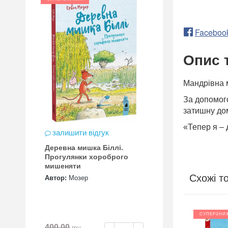
Faceboo
Опис 
Мандрівна м
За допомог
затишну дом
«Тепер я – 
залишити відгук
Деревна мишка Біллі.
Прогулянки хороброго
мишеняти
Схожі т
Автор:
Мозер
СУПЕРЗНИЖКА
СУПЕРЗНИ
400.00