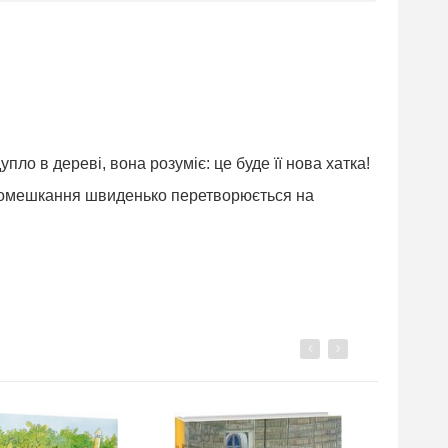
ло в дереві, вона розуміє: це буде її нова хатка!
 помешкання швиденько перетворюється на
Previous
Next