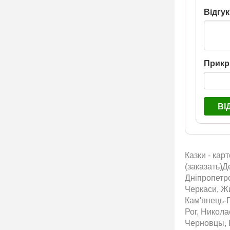
Відгук
Прикр
ВІ
Казки - кар
(заказать)Д
Дніпропетро
Черкаси, Жи
Кам'янець-П
Рог, Никол
Черновцы, 