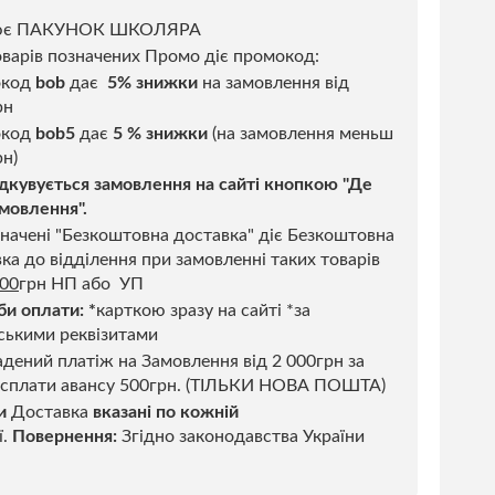
ює ПАКУНОК ШКОЛЯРА
варів позначених Промо діє промокод:
окод
bob
дає
5% знижки
на замовлення від
рн
код
bob5
дає
5 % знижки
(на замовлення меньш
н)
дкувується замовлення на сайті кнопкою "Де
мовлення".
начені "Безкоштовна доставка" діє Безкоштовна
ка до відділення при замовленні таких товарів
500
грн НП або УП
би оплати:
*
карткою зразу на сайті *за
ськими реквізитами
дений платіж на Замовлення від 2 000грн за
 сплати авансу 500грн. (ТІЛЬКИ НОВА ПОШТА)
и
Доставка
вказані по кожній
ї.
Повернення:
Згідно законодавства України