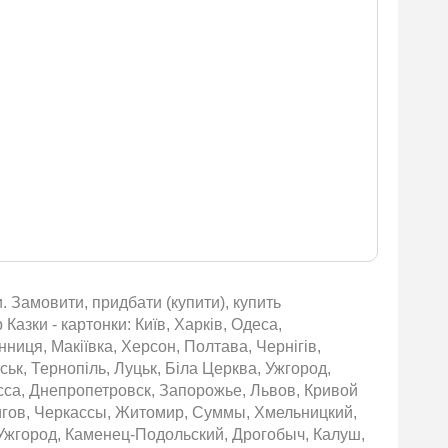
 Замовити, придбати (купити), купить
азки - картонки: Київ, Харків, Одеса,
нниця, Макіївка, Херсон, Полтава, Чернігів,
ьк, Тернопіль, Луцьк, Біла Церква, Ужгород,
сса, Днепропетровск, Запорожье, Львов, Кривой
игов, Черкассы, Житомир, Суммы, Хмельницкий,
Ужгород, Каменец-Подольский, Дрогобыч, Калуш,