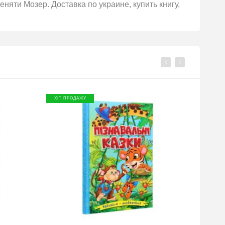
няти Мозер. Доставка по украине, купить книгу,
ХІТ ПРОДАЖУ
ХІТ П