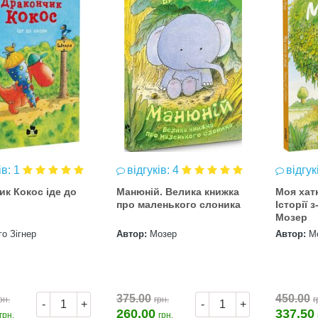
ів: 1
відгуків: 4
відгук
ик Кокос іде до
Манюній. Велика книжка
Моя хатк
про маленького слоника
Історії з
Мозер
го Зігнер
Автор:
Мозер
Автор:
М
375.00
450.00
рн.
грн.
г
-
+
-
+
260.00
337.50
грн.
грн.