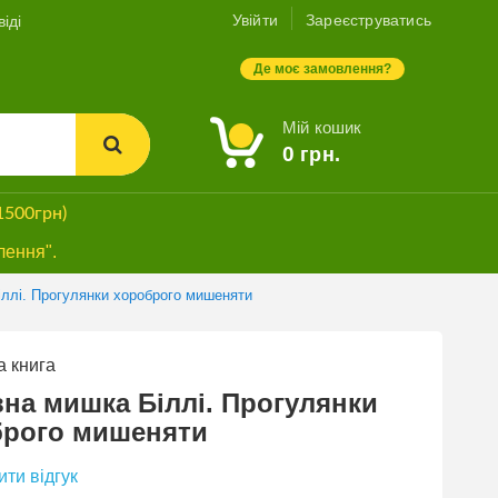
Увійти
Зареєструватись
іді
Де моє замовлення?
Мій кошик
0
грн.
1500грн)
лення".
ллі. Прогулянки хороброго мишеняти
 книга
СУПЕРЗНИЖКА
на мишка Біллі. Прогулянки
брого мишеняти
ти відгук