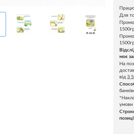
Прац
Для то
Пром
1500г
Промо
1500гр
Відслі
моє за
На поз
достав
від
3 
Спосо
банків
*Накла
умови
Строк
позиці