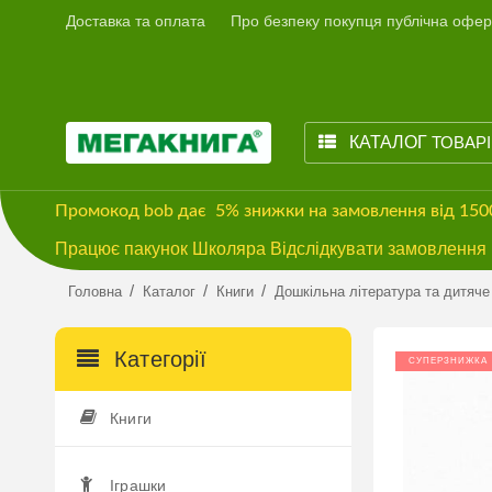
Доставка та оплата
Про безпеку покупця публічна офер
КАТАЛОГ
ТОВАР
Промокод
bob
дає
5% знижки
на замовлення від 15
Працює пакунок Школяра Відслідкувати замовлення м
/
/
/
Головна
Каталог
Книги
Дошкільна література та дитяче
Категорії
СУПЕРЗНИЖКА
Книги
Іграшки