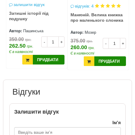
залишити відгук
відгуків: 4
Затишні історії під
Манюній. Велика книжка
М
подушку
про маленького слоника
І
М
Автор:
Пашинська
Автор:
Мозер
А
350.00
грн.
375.00
4
грн.
+
-
+
-
+
262.50
грн.
260.00
3
грн.
Є в наявності
Є в наявності
Є
ПРИДБАТИ
ПРИДБАТИ
Відгуки
Залишити відгук
Ім'я