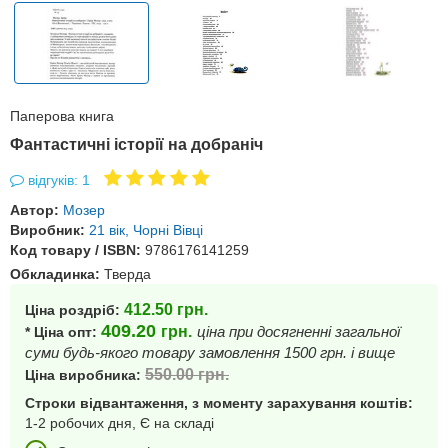
Паперова книга
Фантастичні історії на добраніч
відгуків: 1
Автор:
Мозер
Виробник:
21 вік, Чорні Вівці
Код товару / ISBN:
9786176141259
Обкладинка:
Тверда
412.50
грн.
Ціна роздріб:
409.20
грн.
ціна при досягненні загальної
* Ціна опт:
суми будь-якого товару замовлення 1500 грн. і вище
550.00
грн.
Ціна виробника:
Строки відвантаження, з моменту зарахування коштів:
1-2 робочих дня, Є на складі