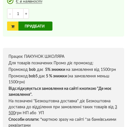
Є в наявності
-
+
ПРИДБАТИ
Працює ПАКУНОК ШКОЛЯРА
Для товарів позначених Промо діє промокод:
Промокод
bob
дає
5% знижки
на замовлення від 1500грн
Промокод
bob5
дає
5 % знижки
(на замовлення меньш
1500грн)
Відслідкувується замовлення на сайті кнопкою "Де моє
замовлення".
На позначені "Безкоштовна доставка" діє Безкоштовна
доставка до відділення при замовленні таких товарів від
3
500
грн НП або УП
Способи оплати:
*
карткою зразу на сайті *за банківськими
реквізитами