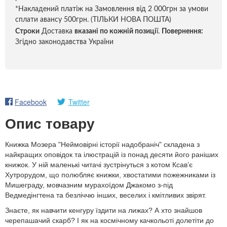
*Накладений платіж на Замовлення від 2 000грн за умови
сплати авансу 500грн. (ТІЛЬКИ НОВА ПОШТА)
Строки
Доставка
вказані по кожній позиці
ї.
Повернення:
Згідно законодавства України
Facebook
Twitter
Опис товару
Книжка Мозера "Неймовірні історії надобраніч" складена з
найкращих оповідок та ілюстрацій із понад десяти його раніших
книжок. У ній маленькі читачі зустрінуться з котом Ксав’є
Хутрорудом, що полюбляє книжки, хвостатими пожежниками із
Мишеграду, мовчазним мурахоїдом Джакомо з-під
Ведмедінгтена та безліччю інших, веселих і кмітливих звірят.
Знаєте, як навчити кенгуру їздити на лижах? А хто знайшов
черепашачий скарб? І як на космічному качкольоті долетіти до