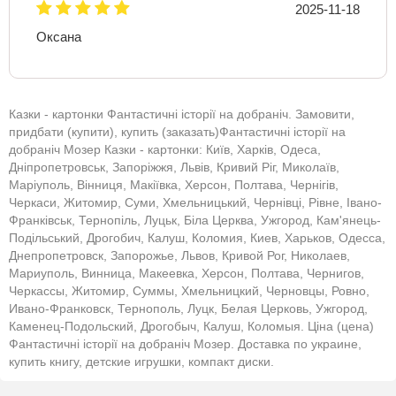
2025-11-18
Оксана
Казки - картонки Фантастичні історії на добраніч. Замовити,
придбати (купити), купить (заказать)Фантастичні історії на
добраніч Мозер Казки - картонки: Київ, Харків, Одеса,
Дніпропетровськ, Запоріжжя, Львів, Кривий Ріг, Миколаїв,
Маріуполь, Вінниця, Макіївка, Херсон, Полтава, Чернігів,
Черкаси, Житомир, Суми, Хмельницький, Чернівці, Рівне, Івано-
Франківськ, Тернопіль, Луцьк, Біла Церква, Ужгород, Кам'янець-
Подільський, Дрогобич, Калуш, Коломия, Киев, Харьков, Одесса,
Днепропетровск, Запорожье, Львов, Кривой Рог, Николаев,
Мариуполь, Винница, Макеевка, Херсон, Полтава, Чернигов,
Черкассы, Житомир, Суммы, Хмельницкий, Черновцы, Ровно,
Ивано-Франковск, Тернополь, Луцк, Белая Церковь, Ужгород,
Каменец-Подольский, Дрогобыч, Калуш, Коломыя. Ціна (цена)
Фантастичні історії на добраніч Мозер. Доставка по украине,
купить книгу, детские игрушки, компакт диски.