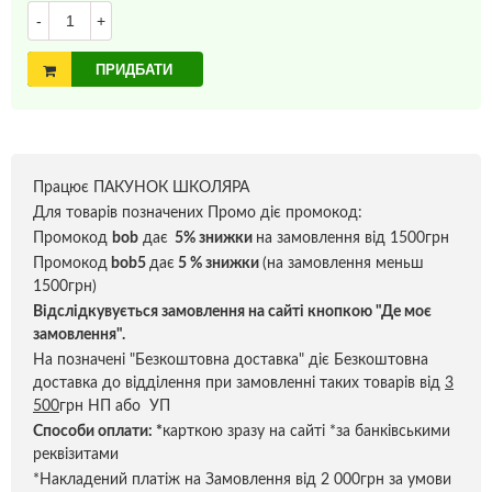
-
+
ПРИДБАТИ
Працює ПАКУНОК ШКОЛЯРА
Для товарів позначених Промо діє промокод:
Промокод
bob
дає
5% знижки
на замовлення від 1500грн
Промокод
bob5
дає
5 % знижки
(на замовлення меньш
1500грн)
Відслідкувується замовлення на сайті кнопкою "Де моє
замовлення".
На позначені "Безкоштовна доставка" діє Безкоштовна
доставка до відділення при замовленні таких товарів від
3
500
грн НП або УП
Способи оплати:
*
карткою зразу на сайті *за банківськими
реквізитами
*Накладений платіж на Замовлення від 2 000грн за умови