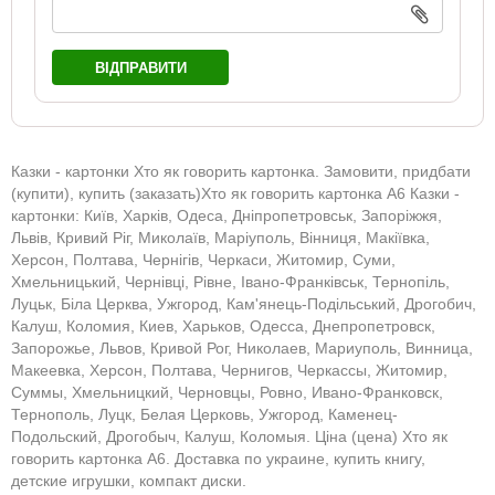
ВІДПРАВИТИ
Казки - картонки Хто як говорить картонка. Замовити, придбати
(купити), купить (заказать)Хто як говорить картонка А6 Казки -
картонки: Київ, Харків, Одеса, Дніпропетровськ, Запоріжжя,
Львів, Кривий Ріг, Миколаїв, Маріуполь, Вінниця, Макіївка,
Херсон, Полтава, Чернігів, Черкаси, Житомир, Суми,
Хмельницький, Чернівці, Рівне, Івано-Франківськ, Тернопіль,
Луцьк, Біла Церква, Ужгород, Кам'янець-Подільський, Дрогобич,
Калуш, Коломия, Киев, Харьков, Одесса, Днепропетровск,
Запорожье, Львов, Кривой Рог, Николаев, Мариуполь, Винница,
Макеевка, Херсон, Полтава, Чернигов, Черкассы, Житомир,
Суммы, Хмельницкий, Черновцы, Ровно, Ивано-Франковск,
Тернополь, Луцк, Белая Церковь, Ужгород, Каменец-
Подольский, Дрогобыч, Калуш, Коломыя. Ціна (цена) Хто як
говорить картонка А6. Доставка по украине, купить книгу,
детские игрушки, компакт диски.