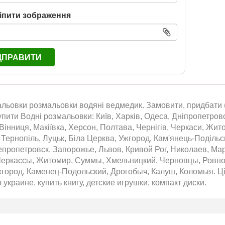
іпити зображення
ДПРАВИТИ
льовки розмальовки водяні ведмедик. Замовити, придбати (
пити Водні розмальовки: Київ, Харків, Одеса, Дніпропетровс
Вінниця, Макіївка, Херсон, Полтава, Чернігів, Черкаси, Жит
 Тернопіль, Луцьк, Біла Церква, Ужгород, Кам'янець-Подільс
епропетровск, Запорожье, Львов, Кривой Рог, Николаев, Ма
Черкассы, Житомир, Суммы, Хмельницкий, Черновцы, Ровно,
жгород, Каменец-Подольский, Дрогобыч, Калуш, Коломыя. Ці
 украине, купить книгу, детские игрушки, компакт диски.