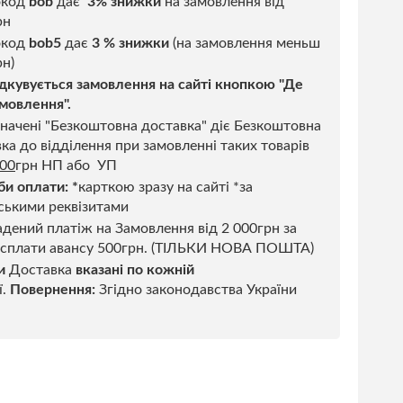
окод
bob
дає
3% знижки
на замовлення від
рн
код
bob5
дає
3 % знижки
(на замовлення меньш
н)
дкувується замовлення на сайті кнопкою "Де
мовлення".
начені "Безкоштовна доставка" діє Безкоштовна
ка до відділення при замовленні таких товарів
500
грн НП або УП
би оплати:
*
карткою зразу на сайті *за
ськими реквізитами
дений платіж на Замовлення від 2 000грн за
 сплати авансу 500грн. (ТІЛЬКИ НОВА ПОШТА)
и
Доставка
вказані по кожній
ї.
Повернення:
Згідно законодавства України