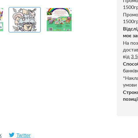
Пром
1500г
Промо
1500гр
Відслі
моє за
На поз
достав
від
3 
Спосо
банків
*Накла
умови
Строк
позиці
k
Twitter