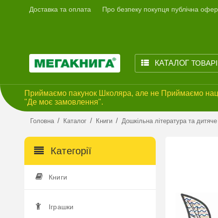
Доставка та оплата
Про безпеку покупця публічна офер
КАТАЛОГ
ТОВАР
Приймаємо пакунок Школяра, але не Приймаємо наці
"Де моє замовлення".
/
/
/
Головна
Каталог
Книги
Дошкільна література та дитяче
Категорії
Книги
Іграшки