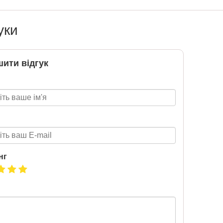
2020-06-09
6 за
Нова пошта та BMW розігрують
уки
цтва Ранок
автомобіль! Пам’ятайте: кожна
посилка — це один шанс стати
власником нового автомобіля.
Період дії акції: 15.06 - 31.07
ити відгук
Механіка: отримуй одну посилку
Новою поштою і приймай
участь в розіграші авто. Кожна
посилка = 1 шанс на виграш
Максимальна кількість шансів -
15 Реєстрація в акції за номером
телефону Сторінка
акції: http://novaposhta.ua/win_bmw
нг