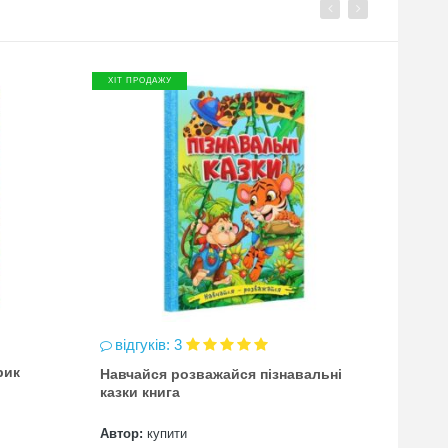
ХІТ ПРОДАЖУ
ХІТ П
відгуків: 3
відг
рик
Навчайся розважайся пізнавальні
чинка
казки книга
(точи
Автор:
купити
Автор