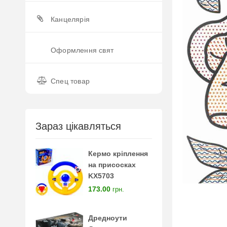
Канцелярія
Оформлення свят
Спец товар
Зараз цікавляться
Кермо кріплення
на присосках
KX5703
173.00
грн.
Дредноути