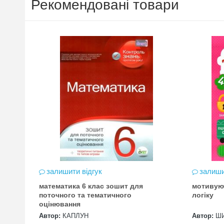
Рекомендовані товари
залишити відгук
залиши
математика 6 клас зошит для
мотивую
цена
поточного та тематичного
логіку
оцінювання
Автор:
КАПЛУН
Автор:
Ш