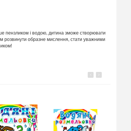
ше пензликом і водою, дитина зможе створювати
ам розвинути образне мислення, стати уважними
ником!
Previous
Next