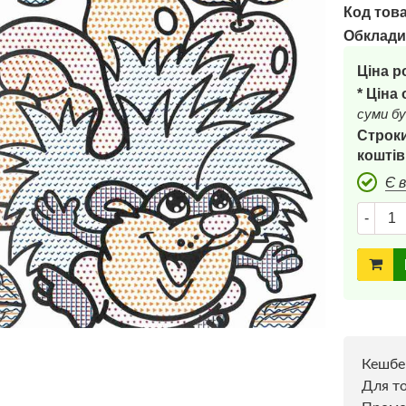
Код това
Обклади
Ціна р
* Ціна
суми бу
Строки
коштів
Є 
-
Кешбе
Для то