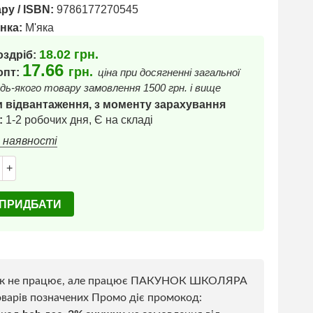
ру / ISBN:
9786177270545
нка:
М'яка
18.02
грн.
оздріб:
17.66
грн.
 опт:
ціна при досягненні загальної
дь-якого товару замовлення 1500 грн. і вище
 відвантаження, з моменту зарахування
:
1-2 робочих дня, Є на складі
в наявності
+
ПРИДБАТИ
к не працює, але працює ПАКУНОК ШКОЛЯРА
варів позначених Промо діє промокод: