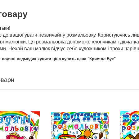
товару
тьки!
 до вашої уваги незвичайну розмальовку. Користуючись ли
аві малюнки. Ця розмальовка допоможе хлопчикам і дівчатк
ми. Нехай ваш малюк відчує себе художником і трохи чарів
водяні ведмедик купити ціна купить цена "Кристал Бук"
овари