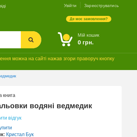
Увійти
Зареєструватись
іді
Де моє замовлення?
Мій кошик
0
грн.
ння можна на сайті нажав згори праворуч кнопку
ведмедик
 книга
льовки водяні ведмедик
ти відгук
упити
к:
Кристал Бук