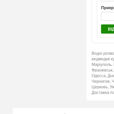
Прикр
ВІ
Водні розма
ведмедик ку
Маріуполь, 
Франківськ,
Одесса, Дн
Чернигов, 
Церковь, У
Доставка по