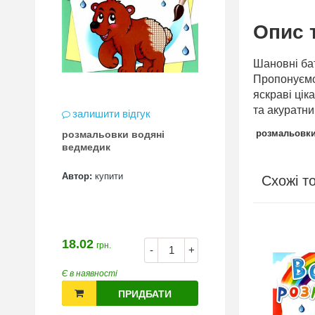
Опис 
Шановні ба
Пропонуємо
яскраві цік
та акуратни
залишити відгук
розмальовки 
розмальовки водяні
ведмедик
Автор:
купити
Схожі т
18.02
грн.
-
+
Є в наявності
ПРИДБАТИ