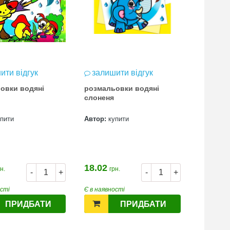
ити відгук
залишити відгук
залиш
овки водяні
розмальовки водяні
розмаль
слоненя
динозав
упити
Автор:
купити
Автор:
к
18.02
16.80
н.
грн.
гр
-
+
-
+
ості
Є в наявності
Є в наявн
ПРИДБАТИ
ПРИДБАТИ