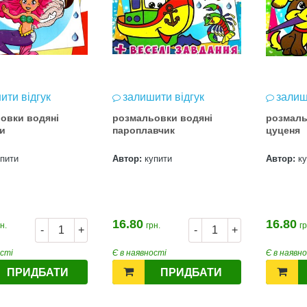
ити відгук
залишити відгук
залиш
овки водяні
розмальовки водяні
розмаль
и
пароплавчик
цуценя
упити
Автор:
купити
Автор:
к
16.80
16.80
н.
грн.
гр
-
+
-
+
ості
Є в наявності
Є в наявн
ПРИДБАТИ
ПРИДБАТИ
Т 2026
Нова пошта та BMW
розігрують автомобіль!