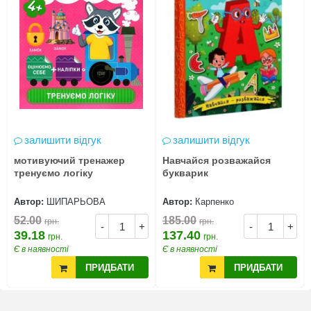
залишити відгук
залишити відгук
мотивуючий тренажер
Навчайся розважайся
тренуємо логіку
букварик
Автор:
ШИПАРЬОВА
Автор:
Карпенко
52.00
185.00
грн.
грн.
-
+
-
+
39.18
137.40
грн.
грн.
Є в наявності
Є в наявності
ПРИДБАТИ
ПРИДБАТИ