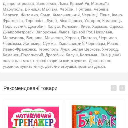
Дніпропетровськ, Запоріжжя, Львів, Кривий Ріг, Миколаїв,
Маріуполь, Вінниця, Макіївка, Херсон, Полтава, Чернігів,
Черкаси, Житомир, Суми, Хмельницький, Чернівці, Рівне, Івано-
Франківськ, Тернопіль, Луцьк, Біла Церква, Ужгород, Кам'янець-
Подільський, Дрогобич, Калуш, Коломия, Киев, Харьков, Одесса,
Днепропетровск, Запорожье, Львов, Кривой Рог, Николаев,
Мариуполь, Винница, Макеевка, Херсон, Полтава, Чернигов,
Черкассы, Житомир, Суммы, Хмельницкий, Черновцы, Ровно,
Ивано-Франковск, Тернополь, Луцк, Белая Церковь, Ужгород,
Каменец-Подольский, Дрогобыч, Калуш, Коломыя. Ціна (цена)
пазли для малят лісові тварини книга купити. Доставка по
украине, купить книгу, детские игрушки, компакт диски.
Рекомендовані товари