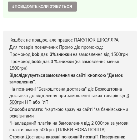
ПОВІДОМТЕ КОЛИ З'ЯВИТЬСЯ
Кешбек не працює, але працює ПАКУНОК ШКОЛЯРА
Для товарів позначених Промо діє промокод:
Промокод
bob
дає
3% знижки
на замовлення від 1500грн
Промокод
bob5
дає
3 % знижки
(на замовлення меньш
1500грн)
Відслідкувується замовлення на сайті кнопкою "Де моє
замовлення".
На позначені "Безкоштовна доставка" діє Безкоштовна
доставка до відділення при замовленні таких товарів від
3
500
грн НП або УП
Способи оплати:
*
карткою зразу на сайті *за банківськими
реквізитами
*Накладений платіж на Замовлення від 2 000грн за умови
сплати авансу 500грн. (ТІЛЬКИ НОВА ПОШТА)
Строки
Доставка
вказані по кожній позиці
ї.
Повернення: