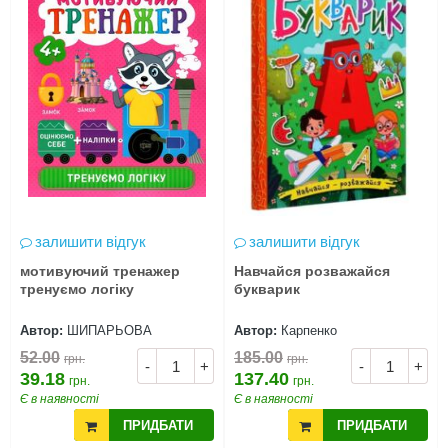
залишити відгук
залишити відгук
мотивуючий тренажер
Навчайся розважайся
тренуємо логіку
букварик
Автор:
ШИПАРЬОВА
Автор:
Карпенко
52.00
185.00
грн.
грн.
-
+
-
+
39.18
137.40
грн.
грн.
Є в наявності
Є в наявності
ПРИДБАТИ
ПРИДБАТИ