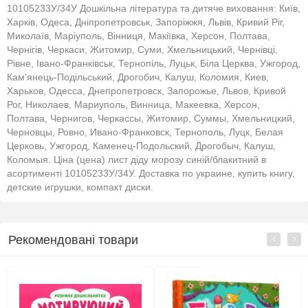
10105233У/34У Дошкільна література та дитяче виховання: Київ,
Харків, Одеса, Дніпропетровськ, Запоріжжя, Львів, Кривий Ріг,
Миколаїв, Маріуполь, Вінниця, Макіївка, Херсон, Полтава,
Чернігів, Черкаси, Житомир, Суми, Хмельницький, Чернівці,
Рівне, Івано-Франківськ, Тернопіль, Луцьк, Біла Церква, Ужгород,
Кам'янець-Подільський, Дрогобич, Калуш, Коломия, Киев,
Харьков, Одесса, Днепропетровск, Запорожье, Львов, Кривой
Рог, Николаев, Мариуполь, Винница, Макеевка, Херсон,
Полтава, Чернигов, Черкассы, Житомир, Суммы, Хмельницкий,
Черновцы, Ровно, Ивано-Франковск, Тернополь, Луцк, Белая
Церковь, Ужгород, Каменец-Подольский, Дрогобыч, Калуш,
Коломыя. Ціна (цена) лист діду морозу синій/блакитний в
асортименті 10105233У/34У. Доставка по украине, купить книгу,
детские игрушки, компакт диски.
Рекомендовані товари