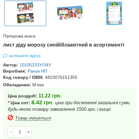
Паперова книга
лист діду морозу синій/блакитний в асортименті
залишити відгук
Автор:
10105233У/34У
Виробник:
Ранок НП
Код товару / ISBN:
4823076151355
Обкладинка:
М'яка
11.22
грн.
Ціна роздріб:
8.42
грн.
ціна при досягненні загальної суми
* Ціна опт:
будь-якого товару замовлення 1500 грн. і вище
Товар очікується
-
+