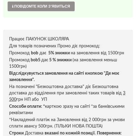
ПОВІДОМТЕ КОЛИ З'ЯВИТЬСЯ
Працює ПАКУНОК ШКОЛЯРА
Для товарів позначених Промо діє промокод:
Промокод
bob
дає
5% знижки
на замовлення від 1500грн
Промокод
bob5
дає
5 % знижки
(на замовлення меньш
1500грн)
Відслідкувується замовлення на сайті кнопкою "Де моє
замовлення".
На позначені "Безкоштовна доставка" діє Безкоштовна
доставка до відділення при замовленні таких товарів від
3
500
грн НП або УП
Способи оплати:
*
карткою зразу на сайті *за банківськими
реквізитами
*Накладений платіж на Замовлення від 2 000грн за умови
сплати авансу 500грн. (ТІЛЬКИ НОВА ПОШТА)
Строки
Доставка
вказані по кожній позиці
ї.
Повернення: