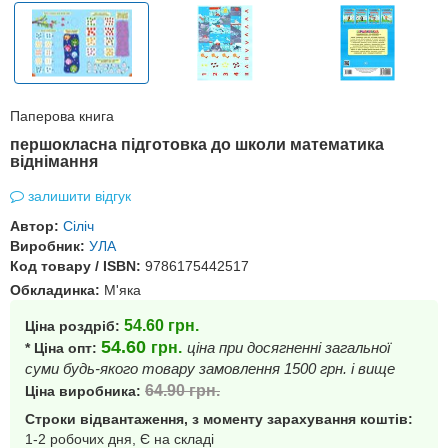
Паперова книга
першокласна підготовка до школи математика
віднімання
залишити відгук
Автор:
Сіліч
Виробник:
УЛА
Код товару / ISBN:
9786175442517
Обкладинка:
М'яка
54.60
грн.
Ціна роздріб:
54.60
грн.
ціна при досягненні загальної
* Ціна опт:
суми будь-якого товару замовлення 1500 грн. і вище
64.90
грн.
Ціна виробника:
Строки відвантаження, з моменту зарахування коштів:
1-2 робочих дня, Є на складі