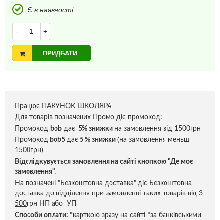
Є в наявності
-
+
ПРИДБАТИ
Працює ПАКУНОК ШКОЛЯРА
Для товарів позначених Промо діє промокод:
Промокод
bob
дає
5% знижки
на замовлення від 1500грн
Промокод
bob5
дає
5 % знижки
(на замовлення меньш
1500грн)
Відслідкувується замовлення на сайті кнопкою "Де моє
замовлення".
На позначені "Безкоштовна доставка" діє Безкоштовна
доставка до відділення при замовленні таких товарів від
3
500
грн НП або УП
Способи оплати:
*
карткою зразу на сайті *за банківськими