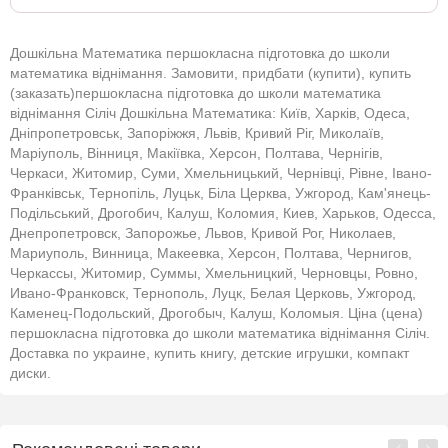
Дошкільна Математика першокласна підготовка до школи
математика віднімання. Замовити, придбати (купити), купить
(заказать)першокласна підготовка до школи математика
віднімання Сіліч Дошкільна Математика: Київ, Харків, Одеса,
Дніпропетровськ, Запоріжжя, Львів, Кривий Ріг, Миколаїв,
Маріуполь, Вінниця, Макіївка, Херсон, Полтава, Чернігів,
Черкаси, Житомир, Суми, Хмельницький, Чернівці, Рівне, Івано-
Франківськ, Тернопіль, Луцьк, Біла Церква, Ужгород, Кам'янець-
Подільський, Дрогобич, Калуш, Коломия, Киев, Харьков, Одесса,
Днепропетровск, Запорожье, Львов, Кривой Рог, Николаев,
Мариуполь, Винница, Макеевка, Херсон, Полтава, Чернигов,
Черкассы, Житомир, Суммы, Хмельницкий, Черновцы, Ровно,
Ивано-Франковск, Тернополь, Луцк, Белая Церковь, Ужгород,
Каменец-Подольский, Дрогобыч, Калуш, Коломыя. Ціна (цена)
першокласна підготовка до школи математика віднімання Сіліч.
Доставка по украине, купить книгу, детские игрушки, компакт
диски.