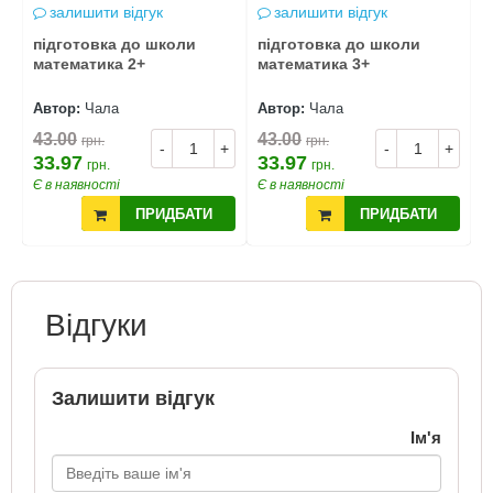
залишити відгук
залишити відгук
підготовка до школи
підготовка до школи
п
математика 2+
математика 3+
м
Автор:
Чала
Автор:
Чала
А
43.00
43.00
4
грн.
грн.
+
-
+
-
+
33.97
33.97
3
грн.
грн.
Є в наявності
Є в наявності
Є
ПРИДБАТИ
ПРИДБАТИ
Відгуки
Залишити відгук
Ім'я