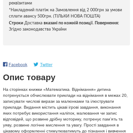
реквізитами
*Накладений платіж на Замовлення від 2 000грн за умови
сплати авансу 500грн. (ТІЛЬКИ НОВА ПОШТА)
Строки
Доставка
вказані по кожній позиці
ї.
Повернення:
Згідно законодавства України
Facebook
Twitter
Опис товару
На сторінках книжки «Математика. Віднімання» дитина
потренується обчислювати приклади на віднімання в межах 20,
записувати числові вирази за малюнками та ілюструвати
приклади. Видання містить цікаві ігрові завдання, виконання
яких потребує використання наліпок, малювання чи запис
відповідей, що розвине дрібну моторику, потренує пам’ять та
уяву, розвине логічне мислення та увагу. Прості завдання в
цікавому оформленні стимулюватимуть до пізнання і вивчення