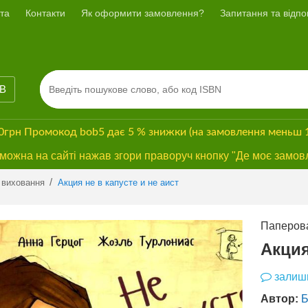
та
Контакти
Як оформити замовлення?
Запитання та відпов
ІВ
00грн
Промокод
bob5
дає
5 % знижки
(на замовлення меньш 
ожна на сайті нажав згори праворуч кнопку "Де моє замов
Previous
Next
/
 виховання
Акция не в капусте и не аист
Паперова
Акция
залиши
Автор:
Б