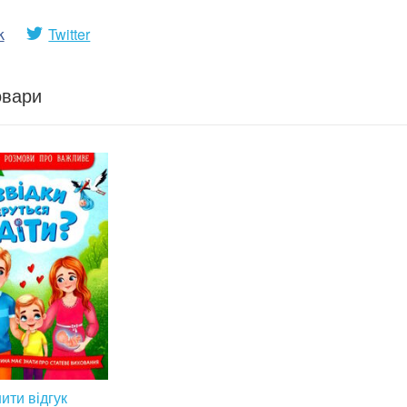
k
Twitter
овари
ити відгук