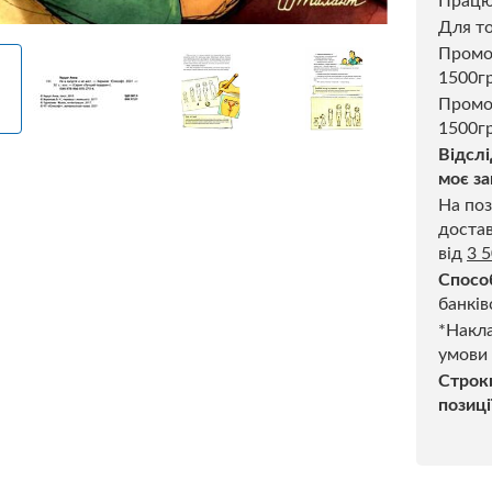
Прац
Для то
Пром
1500г
Промо
1500гр
Відслі
моє за
На поз
достав
від
3 
Спосо
банків
*Накла
умови
Строк
позиці