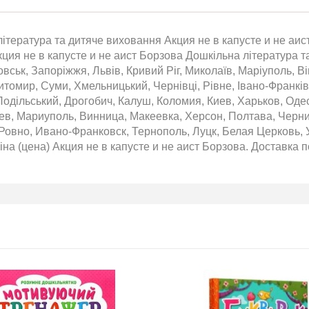
ітература та дитяче виховання Акция не в капусте и не аист
кция не в капусте и не аист Борзова Дошкільна література та
вськ, Запоріжжя, Львів, Кривий Ріг, Миколаїв, Маріуполь, Ві
томир, Суми, Хмельницький, Чернівці, Рівне, Івано-Франківс
одільський, Дрогобич, Калуш, Коломия, Киев, Харьков, Оде
аев, Мариуполь, Винница, Макеевка, Херсон, Полтава, Черн
Ровно, Ивано-Франковск, Тернополь, Луцк, Белая Церковь, 
на (цена) Акция не в капусте и не аист Борзова. Доставка по