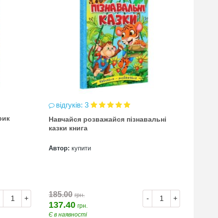
відгуків: 3
відг
рик
Навчайся розважайся пізнавальні
чинка
казки книга
(точи
Автор:
купити
Автор
7.00
185.00
грн.
+
-
+
137.40
грн.
Є в наявності
Є в на