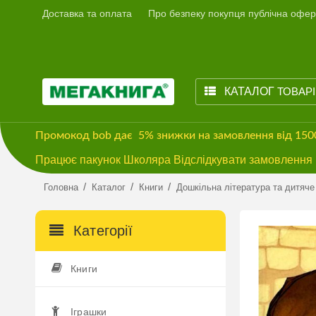
Доставка та оплата
Про безпеку покупця публічна офер
КАТАЛОГ
ТОВАР
Промокод
bob
дає
5% знижки
на замовлення від 15
Працює пакунок Школяра Відслідкувати замовлення м
/
/
/
Головна
Каталог
Книги
Дошкільна література та дитяче
Категорії
Книги
Іграшки