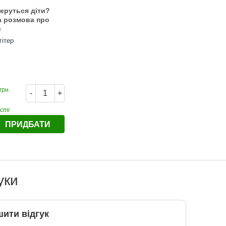
беруться діти?
а розмова про
е
гітер
грн.
-
+
ості
ПРИДБАТИ
уки
ити відгук