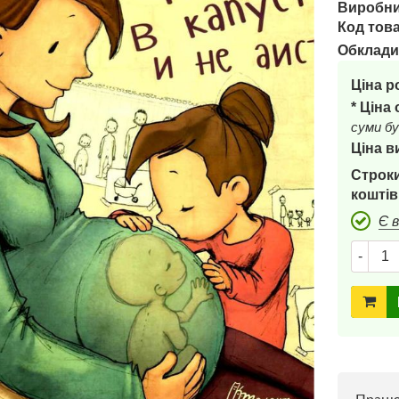
Виробни
Код това
Обклади
Ціна р
* Ціна
суми бу
Ціна в
Строки
коштів
Є 
-