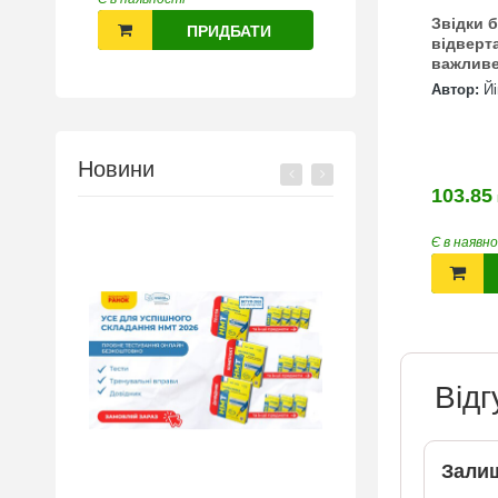
Звідки 
ПРИДБАТИ
відверт
важлив
Автор:
Йі
Новини
103.85
Є в наявн
Відг
Залиш