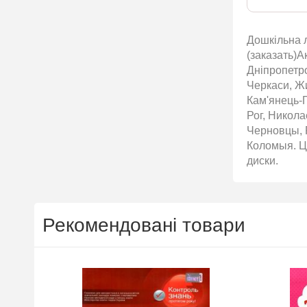
Дошкільна л
(заказать)А
Дніпропетро
Черкаси, Жи
Кам'янець-П
Рог, Никол
Черновцы, 
Коломыя. Ці
диски.
Рекомендовані товари