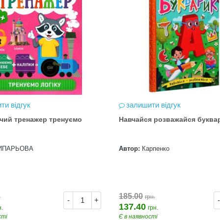
ти відгук
залишити відгук
чий тренажер тренуємо
Навчайся розважайся буква
ИПАРЬОВА
Автор:
Карпенко
185.00
.
грн.
-
+
-
137.40
н.
грн.
сті
Є в наявності