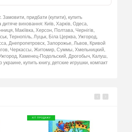
. Замовити, придбати (купити), купить
 дитяче виховання: Київ, Харків, Одеса,
нниця, Макіївка, Херсон, Полтава, Чернігів,
ьк, Тернопіль, Луцьк, Біла Церква, Ужгород,
сса, Днепропетровск, Запорожье, Львов, Кривой
игов, Черкассы, Житомир, Суммы, Хмельницкий,
Ужгород, Каменец-Подольский, Дрогобыч, Калуш,
 украине, купить книгу, детские игрушки, компакт
ХІТ ПРОДАЖУ
ХІТ П