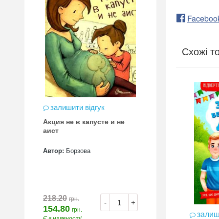
Faceboo
Схожі т
залишити відгук
Акция не в капусте и не
аист
Автор:
Борзова
218.20
грн.
-
+
154.80
грн.
залиш
Є в наявності