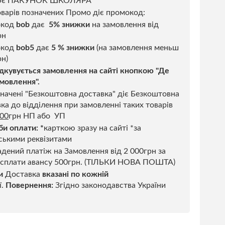
ює ПАКУНОК ШКОЛЯРА
варів позначених Промо діє промокод:
окод
bob
дає
5% знижки
на замовлення від
рн
код
bob5
дає
5 % знижки
(на замовлення меньш
н)
дкувується замовлення на сайті кнопкою "Де
мовлення".
начені "Безкоштовна доставка" діє Безкоштовна
ка до відділення при замовленні таких товарів
500
грн НП або УП
би оплати:
*
карткою зразу на сайті *за
ськими реквізитами
дений платіж на Замовлення від 2 000грн за
 сплати авансу 500грн. (ТІЛЬКИ НОВА ПОШТА)
и
Доставка
вказані по кожній
ї.
Повернення:
Згідно законодавства України