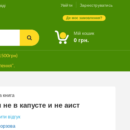
Увійти
Зареєструватись
іді
Де моє замовлення?
Мій кошик
0
грн.
1500грн)
лення".
 книга
 не в капусте и не аист
ти відгук
орзова