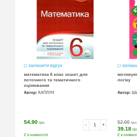
залишити відгук
залиши
математика 6 клас зошит для
мотивую
цена
поточного та тематичного
логіку
оцінювання
Автор:
КАПЛУН
Автор:
Ш
54.90
52.00
грн.
грн
+
-
+
39.18
гр
Є в наявності
Є в наявно