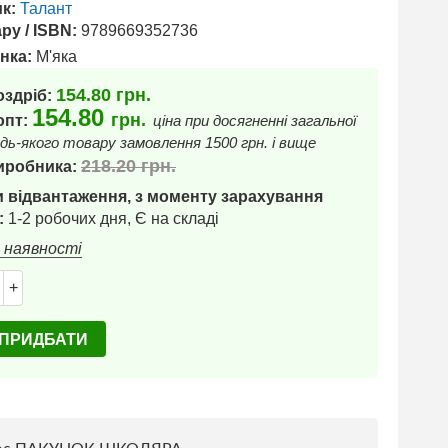
к:
Талант
ру / ISBN:
9789669352736
нка:
М'яка
154.80
грн.
оздріб:
154.80
грн.
 опт:
ціна при досягненні загальної
дь-якого товару замовлення 1500 грн. і вище
218.20
грн.
иробника:
 відвантаження, з моменту зарахування
:
1-2 робочих дня, Є на складі
в наявності
+
ПРИДБАТИ